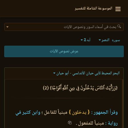
الموسوعة الشاملة للتفسير
🔍 بحث في أسماء السور ونصوص الآيات
النصر
2
سورة
آية
عرض نصوص الآيات
البحر المحيط لأبي حيان الأندلسي - أبو حيان
{وَرَأَيۡتَ ٱلنَّاسَ يَدۡخُلُونَ فِي دِينِ ٱللَّهِ أَفۡوَاجٗا} (2)
وقرأ الجمهور :
{ يدخلون }
مبنياً للفاعل ؛
وابن كثير في
رواية :
مبنياً للمفعول .