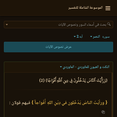
الموسوعة الشاملة للتفسير
🔍 بحث في أسماء السور ونصوص الآيات
النصر
2
سورة
آية
عرض نصوص الآيات
النكت و العيون للماوردي - الماوردي
{وَرَأَيۡتَ ٱلنَّاسَ يَدۡخُلُونَ فِي دِينِ ٱللَّهِ أَفۡوَاجٗا} (2)
{ ورأيْتَ الناسَ يَدْخُلون في دِيْنِ اللهِ أَفْواجاً }
فيهم قولان :