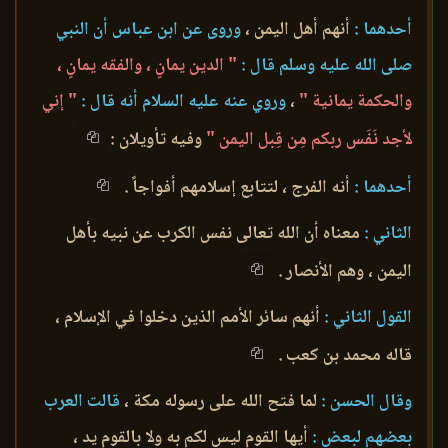
أحدهما :
أنهم أهل اليمن ،
وروى عن ابن عباس أن النبي
صلى الله عليه وسلم قال :
" الدين يمانٍ ، والفقه يمانٍ ،
والحكمة يمانية "
،
وروي عنه عليه السلام أنه قال :
" إني
لأجد نَفَس ربكم مِن قِبل اليمن "
وفيه تأويلان :
أحدهما :
أنه الفرج ، لتتابع إسلامهم أفواجاً .
الثاني :
معناه أن الله تعالى نفس الكرب عن نبيه بأهل
اليمن ، وهم الأنصار .
القول الثاني :
أنهم سائر الأمم الذين دخلوا في الإسلام ،
قاله محمد بن كعب .
وقال الحسن :
لما فتح الله على رسوله مكة ،
قالت العرب
بعضهم لبعض :
أيها القوم ليس لكم به ولا بالقوم يد ،