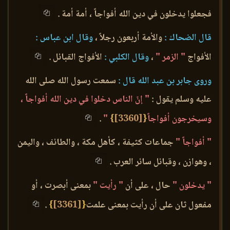
فجعلوا يدخلون في دين الله أفواجاً ، أمة أمة .
قال الضحاك :
والأمة أربعون رجلاً ،
وقال ابن عباس :
الأفواج
" الزمر "
،
وقال الكلبي :
الأفواج القبائل .
وروى جابر بن عبد الله قال :
سمعت رسول الله صلى الله
عليه وسلم يقول :
" إنّ الناس دخلوا في دين الله أفواجاً ،
وسيخرجون أفواجاً
{
[3360]
}
"
.
" أفواجاً "
جماعات كثيفة ، كأهل مكة ، والطائف ، واليمن
، وهوازن ، وقبائل سائر العرب .
" يدخلون "
حال ، على أن
" رأيت "
بمعنى أبصرت ، أو
مفعول ثان على أن رأيت بمعنى علمت
{
[3361]
}
.