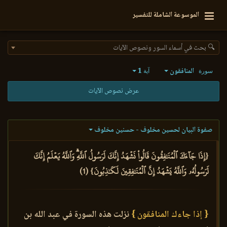
الموسوعة الشاملة للتفسير
🔍 بحث في أسماء السور ونصوص الآيات
المنافقون
1
سورة
آية
عرض نصوص الآيات
صفوة البيان لحسين مخلوف - حسنين مخلوف
{إِذَا جَآءَكَ ٱلۡمُنَٰفِقُونَ قَالُواْ نَشۡهَدُ إِنَّكَ لَرَسُولُ ٱللَّهِۗ وَٱللَّهُ يَعۡلَمُ إِنَّكَ
لَرَسُولُهُۥ وَٱللَّهُ يَشۡهَدُ إِنَّ ٱلۡمُنَٰفِقِينَ لَكَٰذِبُونَ} (1)
{ إذا جاءك المنافقون }
نزلت هذه السورة في عبد الله بن