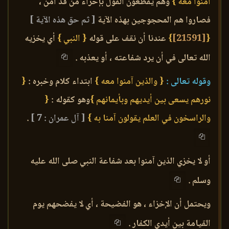
آمنوا معه }
وهم يقطعون القول بإخزاء من قد آمن ،
فصاروا هم المحجوجين بهذه الآية
[ ثم حق هذه الآية ]
{
[21591]
}
عندنا أن نقف على قوله
{ النبي }
أي يخزيه
الله تعالى في أن يرد شفاعته ، أو يعذبه .
وقوله تعالى :
{ والذين آمنوا معه }
ابتداء كلام وخبره :
{
نورهم يسعى بين أيديهم وبأيمانهم }
وهو كقوله :
{
والراسخون في العلم يقولون آمنا به }
[ آل عمران : 7 ]
.
أو لا يخزي الذين آمنوا بعد شفاعة النبي صلى الله عليه
وسلم .
ويحتمل أن الإخزاء ، هو الفضيحة ، أي لا يفضحهم يوم
القيامة بين أيدي الكفار .