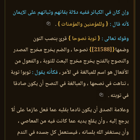
وإن كان في الكبائر ففيه دلالة بقائهم وثباتهم على الإيمان
لأنه قال :
{ وللمؤمنين والمؤمنات }
.
وقوله تعالى :
{ توبة نصوحا }
قرئ بنصب النون
وضمها
{
[21588]
}
نصوحا ، والضم يخرج مخرج المصدر
والنصوح بالفتح يخرج مخرج البعث للتوبة ، والفعول من
الأفعال هو اسم للمبالغة في الأمر ،
فكأنه يقول :
توبوا توبة
، تناهت في نصحها ، والمبالغة في النصح أن يكون صادقا
في توبته .
وعلامة الصدق أن يكون نادما بقلبه عما فعل عازما على ألا
يرجع إليه ، وأن يقلع يديه عما كانت فيه من المعاصي ،
وأن يستغفر الله بلسانه ، فيستعمل كل جسده في الندم