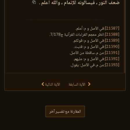
ضعف النور ، فيسألونه الإتمام ، والله أعلم .
[21587]
:في الأصل و م: أعلم.
[21588]
:انظر معجم القراءات القرآنية ج7/178.
[21589]
:في الأصل و م: قولكم.
[21590]
:في الأصل و م: فثبت.
[21591]
:من م، ساقطة من الأصل.
[21592]
:في الأصل و م: عليهم.
[21593]
:من م، في الأصل: يقول.
الآية السابقة
الآية التالية
المقارنة مع تفسير آخر