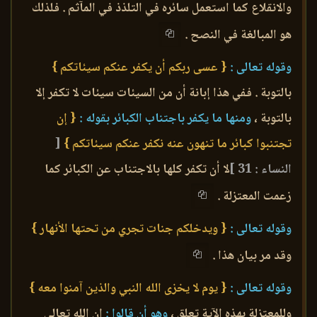
والانقلاع كما استعمل سائره في التلذذ في المآثم . فلذلك
هو المبالغة في النصح .
وقوله تعالى :
{ عسى ربكم أن يكفر عنكم سيئاتكم }
بالتوبة . ففي هذا إبانة أن من السيئات سيئات لا تكفر إلا
بالتوبة ،
ومنها ما يكفر باجتناب الكبائر بقوله :
{ إن
تجتنبوا كبائر ما تنهون عنه نكفر عنكم سيئاتكم }
[
النساء : 31 ]
لا أن تكفر كلها بالاجتناب عن الكبائر كما
زعمت المعتزلة .
وقوله تعالى :
{ ويدخلكم جنات تجري من تحتها الأنهار }
وقد مر بيان هذا .
وقوله تعالى :
{ يوم لا يخزى الله النبي والذين آمنوا معه }
وللمعتزلة بهذه الآية تعلق ،
وهو أن قالوا :
إن الله تعالى