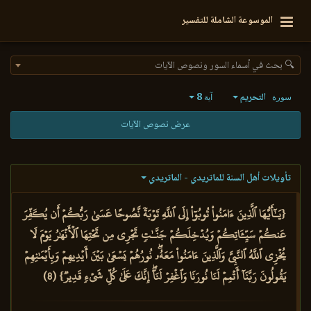
الموسوعة الشاملة للتفسير
🔍 بحث في أسماء السور ونصوص الآيات
التحريم
8
سورة
آية
عرض نصوص الآيات
تأويلات أهل السنة للماتريدي - الماتريدي
{يَـٰٓأَيُّهَا ٱلَّذِينَ ءَامَنُواْ تُوبُوٓاْ إِلَى ٱللَّهِ تَوۡبَةٗ نَّصُوحًا عَسَىٰ رَبُّكُمۡ أَن يُكَفِّرَ
عَنكُمۡ سَيِّـَٔاتِكُمۡ وَيُدۡخِلَكُمۡ جَنَّـٰتٖ تَجۡرِي مِن تَحۡتِهَا ٱلۡأَنۡهَٰرُ يَوۡمَ لَا
يُخۡزِي ٱللَّهُ ٱلنَّبِيَّ وَٱلَّذِينَ ءَامَنُواْ مَعَهُۥۖ نُورُهُمۡ يَسۡعَىٰ بَيۡنَ أَيۡدِيهِمۡ وَبِأَيۡمَٰنِهِمۡ
يَقُولُونَ رَبَّنَآ أَتۡمِمۡ لَنَا نُورَنَا وَٱغۡفِرۡ لَنَآۖ إِنَّكَ عَلَىٰ كُلِّ شَيۡءٖ قَدِيرٞ} (8)