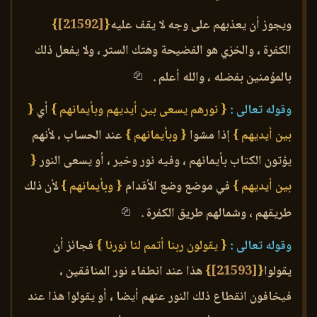
ويجوز أن يعذبهم على وجه لا يقف عليه
{
[21592]
}
الكفرة ، والخزي هو الفضيحة وهتك الستر ، ولا يفعل ذلك
بالمؤمنين بفضله ، والله أعلم .
وقوله تعالى :
{ نورهم يسعى بين أيديهم وبأيمانهم }
أي
{
بين أيديهم }
إذا مشوا
{ وبأيمانهم }
عند الحساب ، لأنهم
يؤتون الكتاب بأيمانهم ، وفيه نور وخير ، أو يسعى النور
{
بين أيديهم }
في موضع وضع الأقدام
{ وبأيمانهم }
لأن ذلك
طريقهم ، وشمالهم طريق الكفرة .
وقوله تعالى :
{ يقولون ربنا أتمم لنا نورنا }
فجائز أن
يقولوا
{
[21593]
}
هذا عند انطفاء نور المنافقين ،
فيخافون انقطاع ذلك النور عنهم أيضا ، أو يقولوا هذا عند