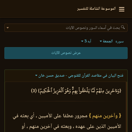
الموسوعة الشاملة للتفسير
🔍 بحث في أسماء السور ونصوص الآيات
الجمعة
3
سورة
آية
عرض نصوص الآيات
فتح البيان في مقاصد القرآن للقنوجي - صديق حسن خان
{وَءَاخَرِينَ مِنۡهُمۡ لَمَّا يَلۡحَقُواْ بِهِمۡۚ وَهُوَ ٱلۡعَزِيزُ ٱلۡحَكِيمُ} (3)
{ وآخرين منهم }
مجرور عطفا على الأميين ، أي بعثه في
الأميين الذين على عهده ، وبعثه في آخرين منهم ، أو