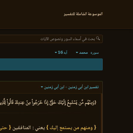
الموسوعة الشاملة للتفسير
🔍 بحث في أسماء السور ونصوص الآيات
محمد
16
سورة
آية
تفسير ابن أبي زمنين - ابن أبي زمنين
{وَمِنۡهُم مَّن يَسۡتَمِعُ إِلَيۡكَ حَتَّىٰٓ إِذَا خَرَجُواْ مِنۡ عِندِكَ قَالُواْ لِلَّذِينَ أُوت
{ ومنهم من يستمع إليك }
يعني : المنافقين
{ حتى 