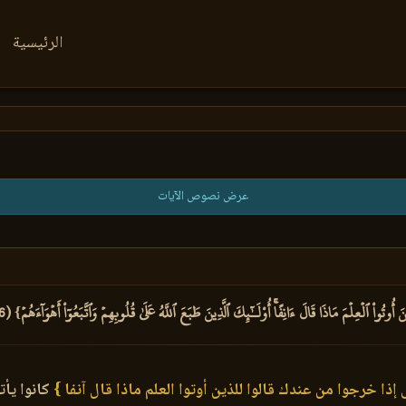
الرئيسية
عرض نصوص الآيات
ُواْ ٱلۡعِلۡمَ مَاذَا قَالَ ءَانِفًاۚ أُوْلَـٰٓئِكَ ٱلَّذِينَ طَبَعَ ٱللَّهُ عَلَىٰ قُلُوبِهِمۡ وَٱتَّبَعُوٓاْ أَهۡوَآءَهُمۡ} (16)
إذا خرجوا من عندك قالوا للذين أوتوا العلم ماذا قال آنفا }
كانوا يأت