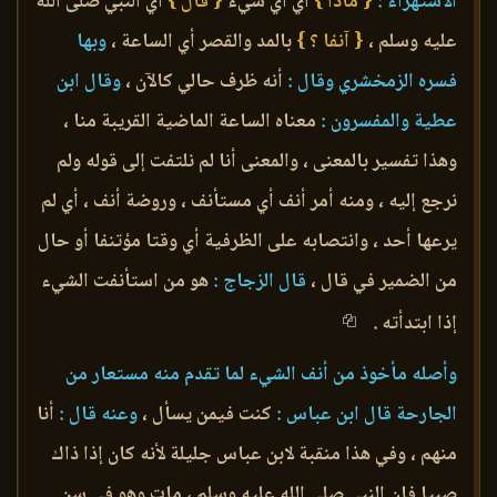
الاستهزاء :
{ ماذا }
أي أي شيء
{ قال }
أي النبي صلى الله
عليه وسلم ،
{ آنفا ؟ }
بالمد والقصر أي الساعة ،
وبها
فسره الزمخشري وقال :
أنه ظرف حالي كالآن ،
وقال ابن
عطية والمفسرون :
معناه الساعة الماضية القريبة منا ،
وهذا تفسير بالمعنى ، والمعنى أنا لم نلتفت إلى قوله ولم
نرجع إليه ، ومنه أمر أنف أي مستأنف ، وروضة أنف ، أي لم
يرعها أحد ، وانتصابه على الظرفية أي وقتا مؤتنفا أو حال
من الضمير في قال ،
قال الزجاج :
هو من استأنفت الشيء
إذا ابتدأته .
وأصله مأخوذ من أنف الشيء لما تقدم منه مستعار من
الجارحة قال ابن عباس :
كنت فيمن يسأل ،
وعنه قال :
أنا
منهم ، وفي هذا منقبة لابن عباس جليلة لأنه كان إذا ذاك
صبيا فإن النبي صلى الله عليه وسلم ، مات وهو في سن