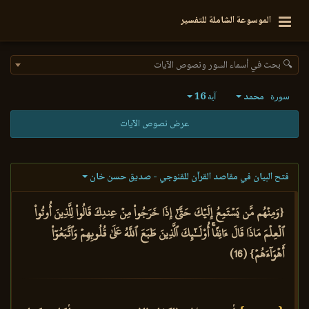
الموسوعة الشاملة للتفسير
🔍 بحث في أسماء السور ونصوص الآيات
محمد
16
سورة
آية
عرض نصوص الآيات
فتح البيان في مقاصد القرآن للقنوجي - صديق حسن خان
{وَمِنۡهُم مَّن يَسۡتَمِعُ إِلَيۡكَ حَتَّىٰٓ إِذَا خَرَجُواْ مِنۡ عِندِكَ قَالُواْ لِلَّذِينَ أُوتُواْ
ٱلۡعِلۡمَ مَاذَا قَالَ ءَانِفًاۚ أُوْلَـٰٓئِكَ ٱلَّذِينَ طَبَعَ ٱللَّهُ عَلَىٰ قُلُوبِهِمۡ وَٱتَّبَعُوٓاْ
أَهۡوَآءَهُمۡ} (16)