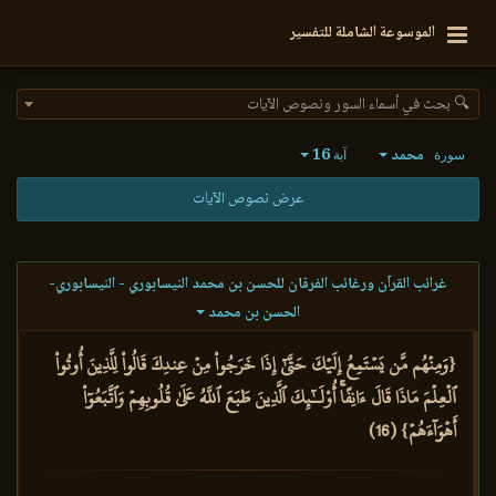
الموسوعة الشاملة للتفسير
🔍 بحث في أسماء السور ونصوص الآيات
محمد
16
سورة
آية
عرض نصوص الآيات
غرائب القرآن ورغائب الفرقان للحسن بن محمد النيسابوري - النيسابوري-
الحسن بن محمد
{وَمِنۡهُم مَّن يَسۡتَمِعُ إِلَيۡكَ حَتَّىٰٓ إِذَا خَرَجُواْ مِنۡ عِندِكَ قَالُواْ لِلَّذِينَ أُوتُواْ
ٱلۡعِلۡمَ مَاذَا قَالَ ءَانِفًاۚ أُوْلَـٰٓئِكَ ٱلَّذِينَ طَبَعَ ٱللَّهُ عَلَىٰ قُلُوبِهِمۡ وَٱتَّبَعُوٓاْ
أَهۡوَآءَهُمۡ} (16)