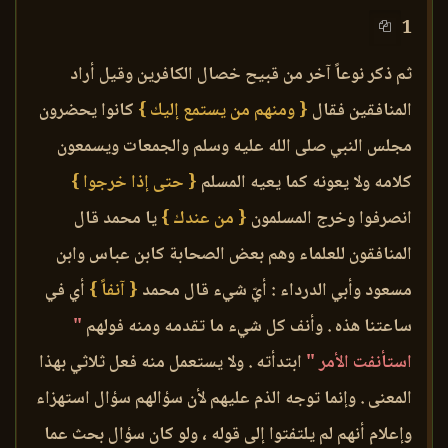
1
ثم ذكر نوعاً آخر من قبيح خصال الكافرين وقيل أراد
المنافقين فقال
{ ومنهم من يستمع إليك }
كانوا يحضرون
مجلس النبي صلى الله عليه وسلم والجمعات ويسمعون
كلامه ولا يعونه كما يعيه المسلم
{ حتى إذا خرجوا }
انصرفوا وخرج المسلمون
{ من عندك }
يا محمد قال
المنافقون للعلماء وهم بعض الصحابة كابن عباس وابن
مسعود وأبي الدرداء : أيّ شيء قال محمد
{ آنفاً }
أي في
ساعتنا هذه . وأنف كل شيء ما تقدمه ومنه فولهم
"
استأنفت الأمر "
ابتدأته . ولا يستعمل منه فعل ثلاثي بهذا
المعنى . وإنما توجه الذم عليهم لأن سؤالهم سؤال استهزاء
وإعلام أنهم لم يلتفتوا إلى قوله ، ولو كان سؤال بحث عما