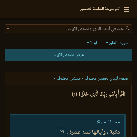
الموسوعة الشاملة للتفسير
🔍 بحث في أسماء السور ونصوص الآيات
العلق
1
سورة
آية
عرض نصوص الآيات
صفوة البيان لحسين مخلوف - حسنين مخلوف
{ٱقۡرَأۡ بِٱسۡمِ رَبِّكَ ٱلَّذِي خَلَقَ} (1)
مقدمة السورة:
مكية ، وآياتها تسع عشرة .