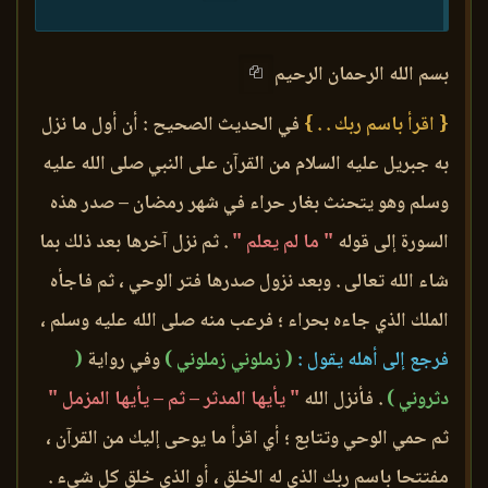
بسم الله الرحمان الرحيم
{ اقرأ باسم ربك . . }
في الحديث الصحيح : أن أول ما نزل
به جبريل عليه السلام من القرآن على النبي صلى الله عليه
وسلم وهو يتحنث بغار حراء في شهر رمضان – صدر هذه
السورة إلى قوله
" ما لم يعلم "
. ثم نزل آخرها بعد ذلك بما
شاء الله تعالى . وبعد نزول صدرها فتر الوحي ، ثم فاجأه
الملك الذي جاءه بحراء ؛ فرعب منه صلى الله عليه وسلم ،
فرجع إلى أهله يقول :
( زملوني زملوني )
وفي رواية
(
دثروني )
. فأنزل الله
" يأيها المدثر – ثم – يأيها المزمل "
ثم حمي الوحي وتتابع ؛ أي اقرأ ما يوحى إليك من القرآن ،
مفتتحا باسم ربك الذي له الخلق ، أو الذي خلق كل شيء .