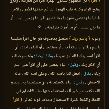
{ اقرأ }
قرأ الجمهور بسكون الهمزة أمرا من القراءة ، وقرئ
بفتح الراء وكأنه قلب الهمزة ألفا ثم حذفها للأمر ، والأمر
بالقراءة يقتضي مقروءا ، فالتقدير اقرأ ما يوحى إليك ، أو
ما نزل عليك ، أم ما أمرت بقراءته .
وقوله
{ باسم ربك }
متعلق بمحذوف هو حال اقرأ متلبسا
باسم ربك ، أو مبتدأ به ، أو مفتتحا ، أو الباء زائدة ، أي
اقرأ اسم ربك قاله أبو عبيدة ،
وقال أيضا :
والاسم صلة ،
أي اذكر ربك ،
وقيل :
الباء بمعنى على أي اقرأ على اسم
ربك ،
يقال :
افعل كذا باسم الله ، وعلى اسم الله ، قاله
الأخفش ،
وقيل :
الباء للاستعانة ، أي مستعينا به ، وبسم
الله تكتب من غير ألف استغناء عنها بباء الإلصاق في
اللفظ والخط لكثرة الاستعمال بخلاف قوله تعالى
{ اقرأ