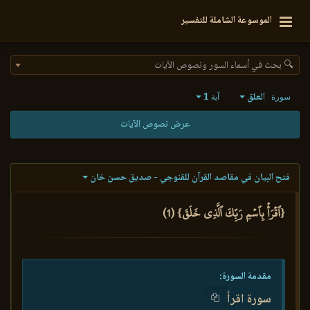
الموسوعة الشاملة للتفسير
🔍 بحث في أسماء السور ونصوص الآيات
العلق
1
سورة
آية
عرض نصوص الآيات
فتح البيان في مقاصد القرآن للقنوجي - صديق حسن خان
{ٱقۡرَأۡ بِٱسۡمِ رَبِّكَ ٱلَّذِي خَلَقَ} (1)
مقدمة السورة:
سورة اقرأ