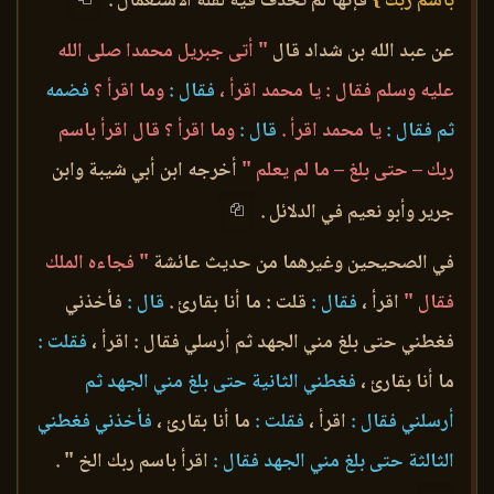
باسم ربك }
فإنها لم تحذف فيه لقلة الاستعمال .
عن عبد الله بن شداد قال
" أتى جبريل محمدا صلى الله
عليه وسلم فقال : يا محمد اقرأ ،
فقال :
وما اقرأ ؟
فضمه
ثم فقال :
يا محمد اقرأ .
قال :
وما اقرأ ؟ قال اقرأ باسم
ربك – حتى بلغ – ما لم يعلم "
أخرجه ابن أبي شيبة وابن
جرير وأبو نعيم في الدلائل .
في الصحيحين وغيرهما من حديث عائشة
" فجاءه الملك
فقال "
اقرأ ،
فقال :
قلت : ما أنا بقارئ .
قال :
فأخذني
فغطني حتى بلغ مني الجهد ثم أرسلي فقال : اقرأ ،
فقلت :
ما أنا بقارئ ،
فغطني الثانية حتى بلغ مني الجهد ثم
أرسلني فقال :
اقرأ ،
فقلت :
ما أنا بقارئ ،
فأخذني فغطني
الثالثة حتى بلغ مني الجهد فقال :
اقرأ باسم ربك الخ " .