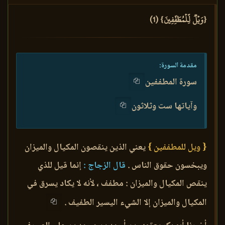
{وَيۡلٞ لِّلۡمُطَفِّفِينَ} (1)
مقدمة السورة:
سورة المطففين
وآياتها ست وثلاثون
{ ويل للمطففين }
يعني الذين ينقصون المكيال والميزان
ويبخسون حقوق الناس .
قال الزجاج :
إنما قيل للذي
ينقص المكيال والميزان : مطفف ، لأنه لا يكاد يسرق في
المكيال والميزان إلا الشيء اليسير الطفيف .