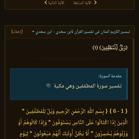
الآية السابقة
الآية التالية
تيسير الكريم المنان في تفسير القرآن لابن سعدي - ابن سعدي
[إخفاء]
{وَيۡلٞ لِّلۡمُطَفِّفِينَ} (1)
مقدمة السورة:
تفسير سورة المطففين وهي مكية
{ 1 - 6 }
{ بِسْمِ اللَّهِ الرَّحْمَنِ الرَّحِيمِ وَيْلٌ لِلْمُطَفِّفِينَ *
الَّذِينَ إِذَا اكْتَالُوا عَلَى النَّاسِ يَسْتَوْفُونَ * وَإِذَا كَالُوهُمْ أَوْ
وَزَنُوهُمْ يُخْسِرُونَ * أَلَا يَظُنُّ أُولَئِكَ أَنَّهُمْ مَبْعُوثُونَ * لِيَوْمٍ