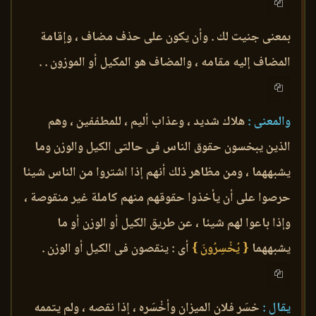
بمعنى جنيت لك . وأن يكون على حذف مضاف ، وإقامة
المضاف إليه مقامه ، والمضاف هو المكيل أو الموزون . .
والمعنى :
هلاك شديد ، وعذاب أليم ، للمطففين ، وهم
الذين يبخسون حقوق الناس فى حالتى الكيل والوزن وما
يشبههما ، ومن مظاهر ذلك أنهم إذا اشتروا من الناس شيئا
حرصوا على أن يأخذوا حقوقهم منهم كاملة غير منقوصة ،
وإذا باعوا لهم شيئا ، عن طريق الكيل أو الوزن أو ما
يشبههما
{ يُخْسِرُونَ }
أى : ينقصون فى الكيل أو الوزن .
يقال :
خسَر فلان الميزان وأخْسَره ، إذا نقصه ، ولم يتممه