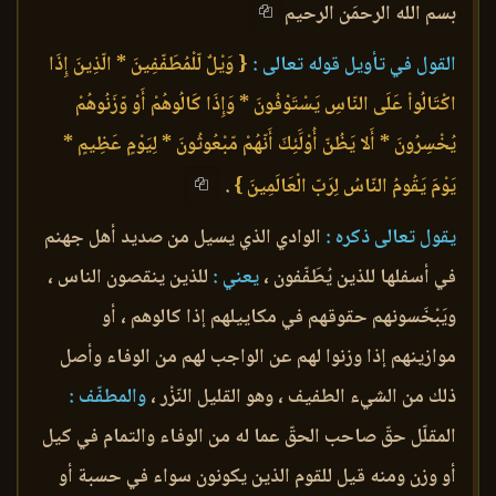
بسم الله الرحمَن الرحيم
القول في تأويل قوله تعالى :
{ وَيْلٌ لّلْمُطَفّفِينَ * الّذِينَ إِذَا
اكْتَالُواْ عَلَى النّاسِ يَسْتَوْفُونَ * وَإِذَا كَالُوهُمْ أَوْ وّزَنُوهُمْ
يُخْسِرُونَ * أَلا يَظُنّ أُوْلََئِكَ أَنّهُمْ مّبْعُوثُونَ * لِيَوْمٍ عَظِيمٍ *
يَوْمَ يَقُومُ النّاسُ لِرَبّ الْعَالَمِينَ }
.
يقول تعالى ذكره :
الوادي الذي يسيل من صديد أهل جهنم
في أسفلها للذين يُطَفّفون ،
يعني :
للذين ينقصون الناس ،
ويَبْخَسونهم حقوقهم في مكاييلهم إذا كالوهم ، أو
موازينهم إذا وزنوا لهم عن الواجب لهم من الوفاء وأصل
ذلك من الشيء الطفيف ، وهو القليل النّزْر ،
والمطفّف :
المقلّل حقّ صاحب الحقّ عما له من الوفاء والتمام في كيل
أو وزن ومنه قيل للقوم الذين يكونون سواء في حسبة أو