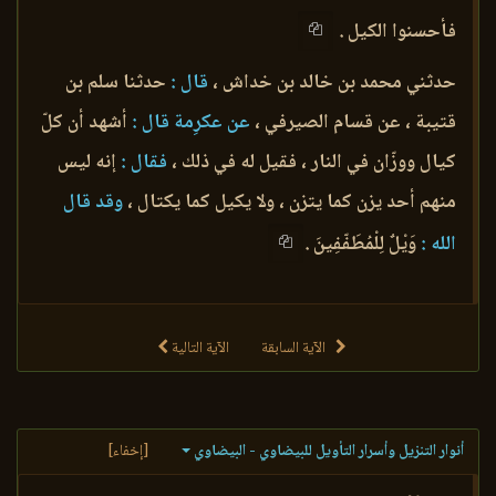
فأحسنوا الكيل .
حدثني محمد بن خالد بن خداش ،
قال :
حدثنا سلم بن
قتيبة ، عن قسام الصيرفي ،
عن عكرِمة قال :
أشهد أن كلّ
كيال ووزّان في النار ، فقيل له في ذلك ،
فقال :
إنه ليس
منهم أحد يزن كما يتزن ، ولا يكيل كما يكتال ،
وقد قال
الله :
وَيْلٌ لِلْمُطَفّفِينَ .
الآية السابقة
الآية التالية
أنوار التنزيل وأسرار التأويل للبيضاوي - البيضاوي
[إخفاء]