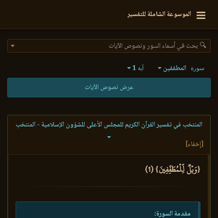
الموسوعة الشاملة للتفسير
🔍 بحث في أسماء السور ونصوص الآيات
المطففين
1
سورة
آية
عرض نصوص الآيات
المنتخب في تفسير القرآن الكريم للمجلس الأعلى للشؤون الإسلامية - المنتخب
[إخفاء]
{وَيۡلٞ لِّلۡمُطَفِّفِينَ} (1)
مقدمة السورة: