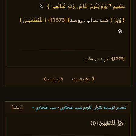
عَظِيمٍ * يَوْمَ يَقُومُ النَّاسُ لِرَبِّ الْعَالَمِينَ }
{ وَيْلٌ }
كلمة عذاب ، ووعيد
{
[1373]
}
{ لِلْمُطَفِّفِينَ }
[1373]
:- في ب: وعقاب.
الآية السابقة
الآية التالية
التفسير الوسيط للقرآن الكريم لسيد طنطاوي - سيد طنطاوي
[إخفاء]
{وَيۡلٞ لِّلۡمُطَفِّفِينَ} (1)