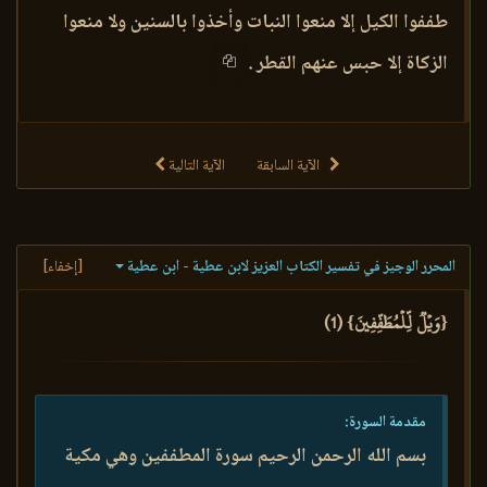
طففوا الكيل إلا منعوا النبات وأخذوا بالسنين ولا منعوا
الزكاة إلا حبس عنهم القطر .
الآية السابقة
الآية التالية
المحرر الوجيز في تفسير الكتاب العزيز لابن عطية - ابن عطية
[إخفاء]
{وَيۡلٞ لِّلۡمُطَفِّفِينَ} (1)
مقدمة السورة:
بسم الله الرحمن الرحيم سورة المطففين وهي مكية