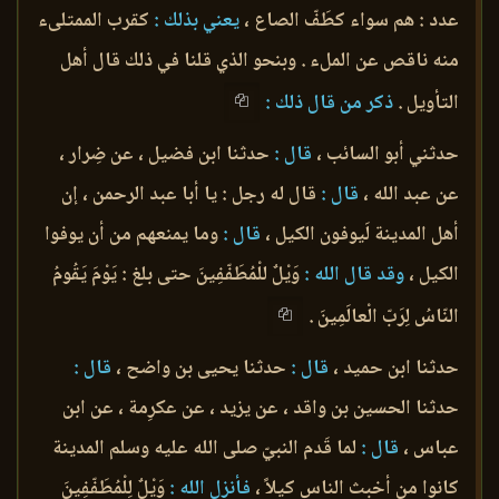
عدد : هم سواء كطَفّ الصاع ،
يعني بذلك :
كقرب الممتلىء
منه ناقص عن الملء . وبنحو الذي قلنا في ذلك قال أهل
التأويل .
ذكر من قال ذلك :
حدثني أبو السائب ،
قال :
حدثنا ابن فضيل ، عن ضِرار ،
عن عبد الله ،
قال :
قال له رجل : يا أبا عبد الرحمن ، إن
أهل المدينة لَيوفون الكيل ،
قال :
وما يمنعهم من أن يوفوا
الكيل ،
وقد قال الله :
وَيْلٌ للْمُطَفّفِينَ حتى بلغ : يَوْمَ يَقُومُ
النّاسُ لِرَبّ الْعالَمِينَ .
حدثنا ابن حميد ،
قال :
حدثنا يحيى بن واضح ،
قال :
حدثنا الحسين بن واقد ، عن يزيد ، عن عكرِمة ، عن ابن
عباس ،
قال :
لما قَدم النبيّ صلى الله عليه وسلم المدينة
كانوا من أخبث الناس كيلاً ،
فأنزل الله :
وَيْلٌ لِلْمُطَفّفِينَ