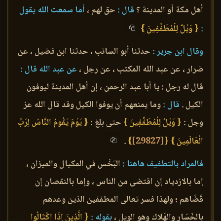
أهل مكة أو المدينة ؟
قال :
حق لهم ،
أما سمعت الله يقول
:
{ وَيْلٌ لِلْمُطَفِّفِينَ }
وقال ابن جرير :
حدثنا أبو السائب ، حدثنا ابن فضيل ، عن
ضرار ، عن عبد الله المكتب ، عن رجل ،
عن عبد الله قال :
قال له رجل : يا أبا عبد الرحمن ، إن أهل المدينة ليوفون
الكيل .
قال :
وما يمنعهم أن يوفوا الكيل وقد قال الله عز
وجل :
{ وَيْلٌ لِلْمُطَفِّفِينَ }
حتى بلغ :
{ يَوْمَ يَقُومُ النَّاسُ لِرَبِّ
الْعَالَمِينَ }
{
[29827]
}
.
فالمراد بالتطفيف هاهنا :
البَخْس في المكيال والميزان ،
إما بالازدياد إن اقتضى من الناس ، وإما بالنقصان إن
قَضَاهم ؛ ولهذا فسر تعالى المطففين الذين وعدهم
بالخَسَار والهَلاك وهو الويل ،
بقوله :
{ الَّذِينَ إِذَا اكْتَالُوا