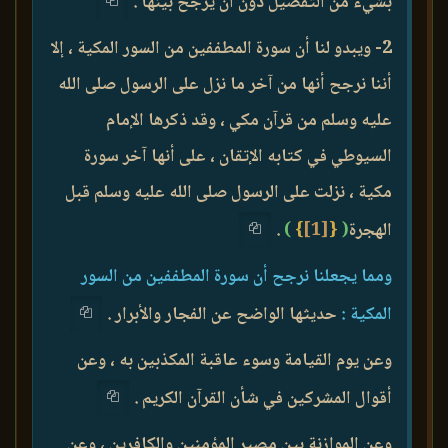
بشيء من التفصيل دون أن يرجح بينها .
2- ويبدو لنا أن سورة المطففين من السور المكية ، إلا
أننا نرجح أنها من آخر ما نزل على الرسول صلى الله
عليه وسلم من قرآن مكي ، وقد ذكرها الإمام
السيوطي في كتابه الإتقان ، على أنها آخر سورة
مكية ، نزلت على الرسول صلى الله عليه وسلم قبل
الهجرة
(
{
[1]
}
)
.
ومما يجعلنا نرجح أن سورة المطففين من السور
المكية :
حديثها الواضح عن الفجار والأبرار .
وعن يوم القيامة وسوء عاقبة المكذبين به ، وعن
أقوال المشركين في شأن القرآن الكريم .
وعن الموازنة بين مصير المؤمنين والكافرين ، وعن