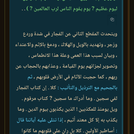
ليوم عظيم ? يوم يقوم الناس لرب العالمين ? )
. .
ويتحدث المقطع الثاني عن الفجار في شدة وردع
وزجر ، وتهديد بالويل والهلاك ، ودمغ بالإثم والاعتداء
، وبيان لسبب هذا العمى وعلة هذا الانطماس ،
وتصوير لجزائهم يوم القيامة ، وعذابهم بالحجاب عن
ربهم ، كما حجبت الآثام في الأرض قلوبهم ،
ثم
بالجحيم مع الترذيل والتأنيب :
كلا . إن كتاب الفجار
لفي سجين . وما أدراك ما سجين ? كتاب مرقوم .
ويل يومئذ للمكذبين ! الذين يكذبون بيوم الدين . وما
يكذب به إلا كل معتد أثيم ،
إذا تتلى عليه آياتنا قال
:
أساطير الأولين . كلا بل ران على قلوبهم ما كانوا