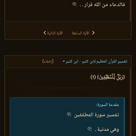
فالدعاء من الله قرار . .
الآية السابقة
الآية التالية
تفسير القرآن العظيم لابن كثير - ابن كثير
[إخفاء]
{وَيۡلٞ لِّلۡمُطَفِّفِينَ} (1)
مقدمة السورة:
تفسير سورة المطففين
وهي مدنية .