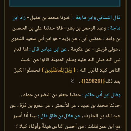
قال النسائي وابن ماجة :
أخبرنا محمد بن عقيل -
زاد ابن
ماجة :
وعبد الرحمن بن بشر - قالا حدثنا علي بن الحسين
بن واقد ، حدثني أبي ، عن يزيد - هو ابن أبي سعيد النحوي
، مولى قريش - عن عكرمة ،
عن ابن عباس قال :
لما قدم
نبي الله صلى الله عليه وسلم المدينة كانوا من أخبث
الناس كيلا فأنزل الله :
{ وَيْلٌ لِلْمُطَفِّفِينَ }
فحسنَّوا الكيلَ
بعد ذلك
{
[29826]
}
.
وقال ابن أبي حاتم :
حدثنا جعفر بن النضر بن حماد ،
حدثنا محمد بن عبيد ، عن الأعمش ، عن عمرو بن مُرّة ، عن
عبد الله بن الحارث ،
عن هلال بن طلق قال :
بينا أنا أسير
مع ابن عمر فقلت : من أحسن الناس هيئةً وأوفاه كيلا ؟