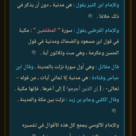
والإمام ابن كثير يقول :
هي مدنية ، دون أن يذكر في
ذلك خلافا .
والإمام القرطبي يقول :
سورة
" المطففين "
: مكية
في قول ابن مسعود والضحاك ومدنية في قول
الحسن وعكرمة ، وهي ست وثلاثون آية .
قال مقاتل :
وهي أول سورة نزلت بالمدينة .
وقال ابن
عباس وقتادة :
هي مدنية إلا ثماني آيات ، من قوله –
تعالى-
:
[ إن الذين أجرموا ]
إلى آخرها . فإنها مكية .
وقال الكلبي وجابر بن زيد :
نزلت بين مكة والمدينة .
والإمام الآلوسي يجمع كل هذه الأقوال في تفسيره