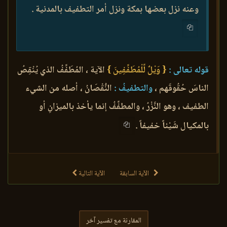
وعنه نزل بعضها بمكة ونزل أمر التطفيف بالمدنية .
قوله تعالى :
{ وَيْلٌ لِّلْمُطَفِّفِينَ }
الآية ، المُطَفِّفُ الذي يُنْقِصُ
الناسَ حُقُوقَهم ،
والتطفيفُ :
النُّقْصَانُ ، أصله من الشيء
الطفيف ، وهو النَّزْرُ ، والمطفِّفُ إنما يأخذ بالميزانِ أو
بالمكيال شَيْئاً خفيفاً .
الآية السابقة
الآية التالية
المقارنة مع تفسير آخر