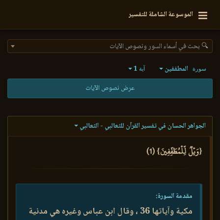
الموسوعة الشاملة للتفسير
🔍 بحث في أسماء السور ونصوص الآيات
المطففين
1
سورة
آية
عرض نصوص الآيات
الجواهر الحسان في تفسير القرآن للثعالبي - الثعالبي
{وَيۡلٞ لِّلۡمُطَفِّفِينَ} (1)
مقدمة السورة:
مكية وآياتها 36 ، وقال ابن عباس وغيره هي مدنية