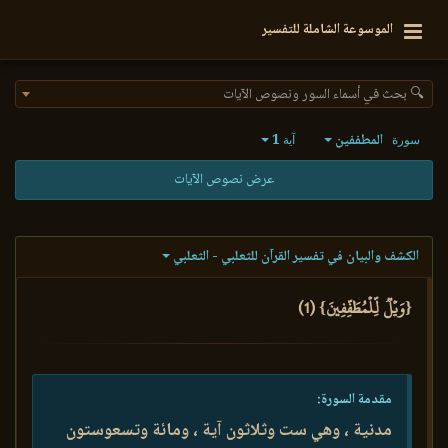
الموسوعة الشاملة للتفسير
🔍 بحث في أسماء السور ونصوص الآيات
المطففين
1
سورة
آية
عرض نصوص الآيات
الكشف والبيان في تفسير القرآن للثعلبي - الثعلبي
{وَيۡلٞ لِّلۡمُطَفِّفِينَ} (1)
مقدمة السورة:
مدنية ، وهي ست وثلاثون آية ، ومائة وتسعوستون