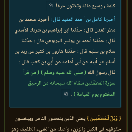
كلمة ، وسبع مائة وثلاثون حرفاً
أخبرنا كامل بن أحمد المفيد قال :
أخبرنا محمد بن
مطر العدل قال : حدّثنا ابن إبراهيم بن شريك الأسدي
قال : حدّثنا أحمد بن يونس اليربوعي قال : حدّثنا
سلام بن سليم قال : حدّثنا هارون بن كثير عن زيد بن
أسلم عن أبيه عن أبي أمامه عن أُبيّ بن كعب قال :
قال رسول الله
( صلى الله عليه وسلم )
( من قرأ
سورة المطفّفين سقاه الله سبحانه من الرحيق
المختوم يوم القيامة )
.
{ وَيْلٌ لِّلْمُطَفِّفِينَ }
يعني الذين ينقصون الناس ويبخسون
حقوقهم في الكيل والوزن ، وأصله من الشيء الطفيف وهو