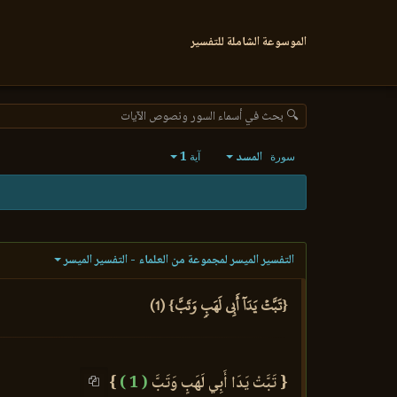
الموسوعة الشاملة للتفسير
🔍 بحث في أسماء السور ونصوص الآيات
المسد
1
سورة
آية
التفسير الميسر لمجموعة من العلماء - التفسير الميسر
{تَبَّتۡ يَدَآ أَبِي لَهَبٖ وَتَبَّ} (1)
{ تَبَّتْ يَدَا أَبِي لَهَبٍ وَتَبَّ
( 1 )
}