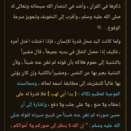
ذكرها في القرآن ، وأشد في انتصار الله سبحانه وتعالى له
صلى الله عليه وسلم ، وأقرب إلى التخويف وتجويز سرعة
الوقوع .
ولما كانت اليد محل قدرة الإنسان ، فإذا اختلت اختل أمره
، فكيف إذا حصل الخلل في يديه جميعاً ، قال مشيراً
بالتثنية إلى عموم هلاكه بأن قوته لم تغن عنه شيئاً ، ولأن
التثنية يعبر بها عن النفس ، ومشيراً بالكنية وإن كان يؤتى
بها غالباً للتشريف إلى مطابقة اسمه لحاله ،
ومجانسته
الموجبة لعظيم نكاله :
{ يدا أبي لهب }
فلا قدرة له على
إعطاء ولا منع ، ولا على جلب ولا دفع ،
وإشارة إلى أن
حسن صورته لم تغن عنه شيئاً من قبيح سيرته لقوله صلى
الله عليه وسلم :
" إن الله لا ينظر إلى صوركم ولا أموالكم ،