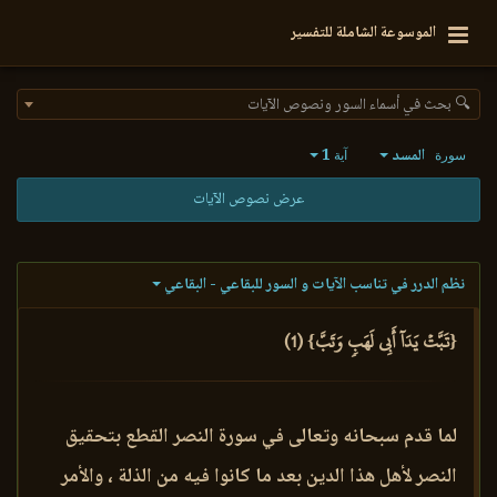
الموسوعة الشاملة للتفسير
🔍 بحث في أسماء السور ونصوص الآيات
المسد
1
سورة
آية
عرض نصوص الآيات
نظم الدرر في تناسب الآيات و السور للبقاعي - البقاعي
{تَبَّتۡ يَدَآ أَبِي لَهَبٖ وَتَبَّ} (1)
لما قدم سبحانه وتعالى في سورة النصر القطع بتحقيق
النصر لأهل هذا الدين بعد ما كانوا فيه من الذلة ، والأمر