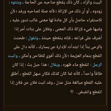
البيت والزاد ، كأن ذلك يقطع صاحبه عن الحاجة ،
وبتتوه :
زودوه ، أو أن ذلك من الإزالة ؛ لأنه صلة لصاحبه ورفد ؛ لأن
الاستقراء حاصل بأن كل مادة لها معنى غالب تدور عليه ،
وفيها شيء لإزالة ذلك المعنى ، وفلان على بتات أمر إذا
أشرف على فراغه ، فإنه ينقطع حينئذ ،
وتقول :
طحنت
بالرحى بتاً إذا ابتدأت الإدارة عن يسارك ، كأنه دال على
القطع بتمام العزيمة ؛ لأن ذلك أقوى للطاحن وأمكن ،
وانبت
الرجل :
انقطع ماء ظهره ،
ويقال :
هذا حبل بتّ : إذا كان
طاقاً واحداً ، كأنه لما كان كذلك فكان سهل القطع ، أطلق
عليه القطع مبالغة مثل عدل ، وقد انبت فلان عن فلان إذا
انقطع وانقبض .