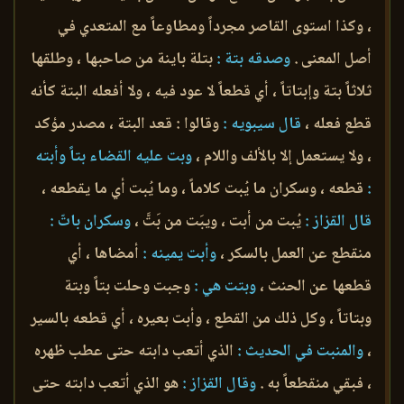
، وكذا استوى القاصر مجرداً ومطاوعاً مع المتعدي في
أصل المعنى .
وصدقه بتة :
بتلة باينة من صاحبها ، وطلقها
ثلاثاً بتة وإبتاتاً ، أي قطعاً لا عود فيه ، ولا أفعله البتة كأنه
قطع فعله ،
قال سيبويه :
وقالوا : قعد البتة ، مصدر مؤكد
، ولا يستعمل إلا بالألف واللام ،
وبت عليه القضاء بتاً وأبته
:
قطعه ، وسكران ما يُبت كلاماً ، وما يُبت أي ما يقطعه ،
قال القزاز :
يُبت من أبت ، ويبَت من بَتَّ ،
وسكران باتّ :
منقطع عن العمل بالسكر ،
وأبت يمينه :
أمضاها ، أي
قطعها عن الحنث ،
وبتت هي :
وجبت وحلت بتاً وبتة
وبتاتاً ، وكل ذلك من القطع ، وأبت بعيره ، أي قطعه بالسير
،
والمنبت في الحديث :
الذي أتعب دابته حتى عطب ظهره
، فبقي منقطعاً به .
وقال القزاز :
هو الذي أتعب دابته حتى