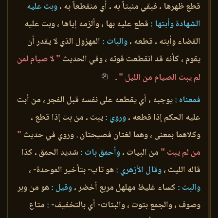
قطع ظهرها ، فبقي منبتاً به ، أي منقطعاً به ،
وبت عليه
الشهادة وأبتها :
قطع عليه بها ، وألزمه إياها ، وبت عليه
القضاء وأبته ، قطعه ،
والبات :
المهزول الذي لا يقدر أن
يقوم ، كأنه قد انقطعت قوته ، وفي الحديث
" لا صيام لمن
لم يبت الصيام من الليل "
.
فمعناه :
يوجبه ، أي يقطعه على نفسه قبل الفجر ، من أبت
عليه الحكم إذا قطعه ،
وروي :
يبت ، من بت إذا قطع ،
وكلاهما بمعنى ، وهما لغتان فصيحتان . وروي في حديث
"
من لم يبت "
من البيات ،
وأحمق بات :
شديد الحمق ، كذا
قاله الليث ،
وقال الأزهري :
هو تاب- بتأخير الموحدة- ،
والبت :
كساء غليظ مهلهل مربع أخضر ،
وقيل :
هو من وبر
وصوف ، والجمع بتوت ، والبتات- أي بالتخفيف-
:
متاع