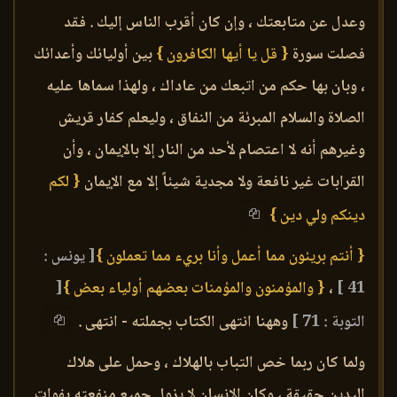
وعدل عن متابعتك ، وإن كان أقرب الناس إليك . فقد
فصلت سورة
{ قل يا أيها الكافرون }
بين أوليائك وأعدائك
، وبان بها حكم من اتبعك من عاداك ، ولهذا سماها عليه
الصلاة والسلام المبرئة من النفاق ، وليعلم كفار قريش
وغيرهم أنه لا اعتصام لأحد من النار إلا بالإيمان ، وأن
القرابات غير نافعة ولا مجدية شيئاً إلا مع الإيمان
{ لكم
دينكم ولي دين }
{ أنتم بريئون مما أعمل وأنا بريء مما تعملون }
[ يونس :
41 ]
،
{ والمؤمنون والمؤمنات بعضهم أولياء بعض }
[
التوبة : 71 ]
وههنا انتهى الكتاب بجملته - انتهى .
ولما كان ربما خص التباب بالهلاك ، وحمل على هلاك
اليدين حقيقة ، وكان الإنسان لا يزول جميع منفعته بفوات