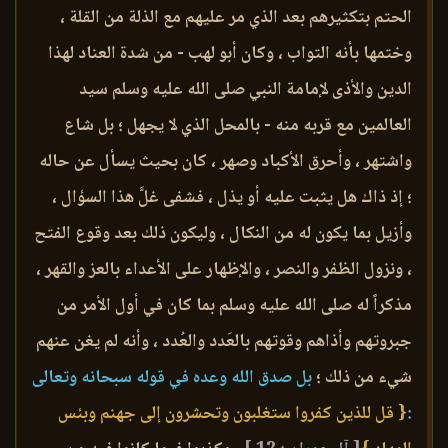
الحتم بتكثيرهم بعد الذي مر عليهم مع الذلة من القلة ،
وختمها بأنه التواب ، وكان أبو لهب - من شدة العناد لهذا
الدين والأذى لإمامة النبي صلى الله عليه وسلم سيد
العالمين مع قربه منه - بالمحل الذي لا يجهل ؛ بل شاع
واشتهر ، وأحرق الأكباد وصهر ، كان بحيث يسأل عن حاله
؛ إذ ذاك هل يثبت عليه أو يذل ، فشفى غلَّ هذا السؤال ،
وأزيل بما يكون له من النكال ، وليكون ذلك بعد وقوع الفتح
، ونزول الظفر والنصر ، والإظهار على الأعداء بالعز والقهر ،
مذكراً له صلى الله عليه وسلم بما كان في أول الأمر من
جبروتهم وأذاهم وقوتهم بالعَدد والعُدد ، وأنه لم يغن عنهم
شيء من ذلك ؛
بل صدق الله وعده في قوله سبحانه وتعالى
:
{ قل للذين كفروا ستغلبون وتحشرون إلى جهنم وبئس