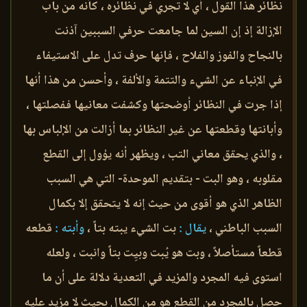
نظائر هذا القول ، أي لا تجري في نظائره ، كأنه من باب
الإزالة إذ إن السين لما جامعت حرفي السببين آذنت
بالنجاح والفوز والفلاح ، فإنها حرف تدل على الاستيفاء
في الإنباء عن الشيء والتتمة والألفة ، وأحسن من هذا أنها
إذا جرت في النظائر أوضحتها وكشفت معانيها ففصلتها ،
وأبانتها وقطعتها عن غير النظائر بما أزالت من الإلباس بها
، والذي يحقق معاني التب ، ويظهر أنه يؤول إلى القطع
مقلوبه ، وهو البت - بتقديم الموحدة- التي هي السبب
الظاهر الذي هو أقوى من حيث إنه لا يتحقق إلا بكمال
السبب الباطني ،
يقال :
بت الشيء يبته بتاً ،
وأبته :
قطعه
قطعاً مستأصلاً ، وبت هو يُبت وبيِت بتاً وانبت ، ولعله
استوى فيه المجرد والمزيد في التعدية دلالة على أن ما
حصل بالمجرد من القطع هو من الكمال بحيث لا مزيد عليه