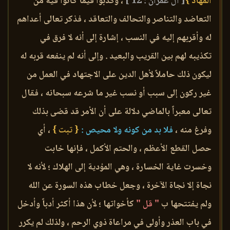
المهاد }
[ آل عمران : 12 ]
، وكذبوا فيما كانوا فيه من
التعاضد والتناصر والتحالف والتعاقد ، فذكر تعالى أعداهم
له وأقربهم إليه في النسب ، إشارة إلى أنه لا فرق في
تكذيبه لهم بين القريب والبعيد . وإلى أنه لم ينفعه قربه له
ليكون ذلك حاملاً لأهل الدين على الاجتهاد في العمل من
غير ركون إلى سبب أو نسب غير ما شرعه سبحانه ، فقال
تعالى معبراً بالماضي دلالة على أن الأمر قد قضى بذلك
وفرغ منه ،
فلا بد من كونه ولا محيص :
{ تبت }
، أي
حصل القطع الأعظم ، والحتم الأكمل ، فإنها خابت
وخسرت غاية الخسارة ، وهي المؤدية إلى الهلاك ؛ لأنه لا
نجاة إلا نجاة الآخرة ، وجعل خطاب هذه السورة عن الله
ولم يفتتحها ب
" قل "
كأخواتها ؛ لأن هذا أكثر أدباً وأدخل
في باب العذر وأولى في مراعاة ذوي الرحم ، ولذلك لم يكرر