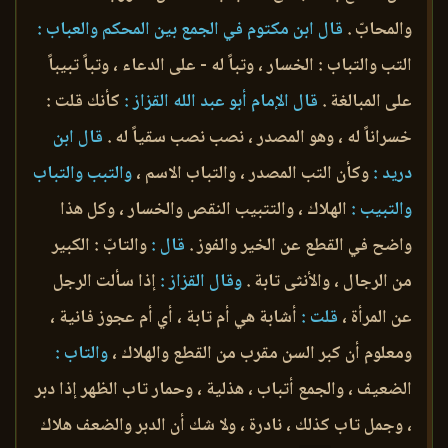
والمحابّ .
قال ابن مكتوم في الجمع بين المحكم والعباب :
التب والتباب : الخسار ، وتباً له - على الدعاء ، وتباً تبيباً
على المبالغة .
قال الإمام أبو عبد الله القزاز :
كأنك قلت :
خسراناً له ، وهو المصدر ، نصب نصب سقياً له .
قال ابن
دريد :
وكأن التب المصدر ، والتباب الاسم ،
والتبب والتباب
والتبيب :
الهلاك ، والتتبيب النقص والخسار ، وكل هذا
واضح في القطع عن الخير والفوز .
قال :
والتابّ : الكبير
من الرجال ، والأنثى تابة .
وقال القزاز :
إذا سألت الرجل
عن المرأة ،
قلت :
أشابة هي أم تابة ، أي أم عجوز فانية ،
ومعلوم أن كبر السن مقرب من القطع والهلاك ،
والتاب :
الضعيف ، والجمع أتباب ، هذلية ، وحمار تاب الظهر إذا دبر
، وجمل تاب كذلك ، نادرة ، ولا شك أن الدبر والضعف هلاك