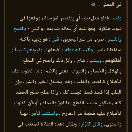
في المعنى .
وتب :
قطع مثل بت ، أي بتقديم الموحدة ، ووقعوا في
تبوب منكرة ، وهو بتبة أي بحالة شديدة ، والتبي -
بالفتح
والكسر :
ضرب من تمر البحرين ،
قيل :
هو رديء يأكله
سقاط الناس .
وأتب الله قوته :
أضعفها .
وتببوهم تتبيباً :
أهلكوهم .
وتبتب :
شاخ ، وكل ذلك واضح في القطع
بالهلاك والخسار ، والتبوب -يعني بالضم-
:
ما انطوت عليه
الأضلاع كالصدر والقلب ، وهذا يحتمل الخير والشر ، فإن
القلب إذا فسد فسد الجسد كله ، وإذا صلح صلح الجسد
كله ، فيكون حينئذ القطع ، بالفوز والنجاة ، أو لأن انطواء
الأضلاع عليه قطعة عن الخارج ،
واستتب الأمر :
تهيأ
واستوى .
وقال القزاز :
ويقال : هذه العلة لا تستتب في