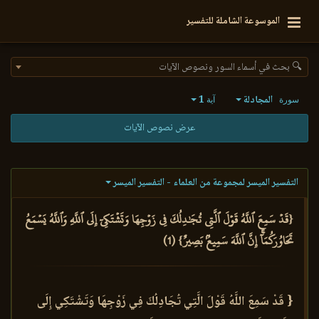
الموسوعة الشاملة للتفسير
🔍 بحث في أسماء السور ونصوص الآيات
المجادلة
1
سورة
آية
عرض نصوص الآيات
التفسير الميسر لمجموعة من العلماء - التفسير الميسر
{قَدۡ سَمِعَ ٱللَّهُ قَوۡلَ ٱلَّتِي تُجَٰدِلُكَ فِي زَوۡجِهَا وَتَشۡتَكِيٓ إِلَى ٱللَّهِ وَٱللَّهُ يَسۡمَعُ
تَحَاوُرَكُمَآۚ إِنَّ ٱللَّهَ سَمِيعُۢ بَصِيرٌ} (1)
{ قَدْ سَمِعَ اللَّهُ قَوْلَ الَّتِي تُجَادِلُكَ فِي زَوْجِهَا وَتَشْتَكِي إِلَى