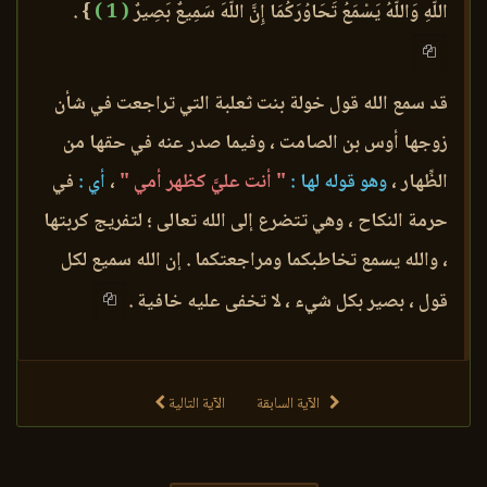
اللَّهِ وَاللَّهُ يَسْمَعُ تَحَاوُرَكُمَا إِنَّ اللَّهَ سَمِيعٌ بَصِيرٌ
( 1 )
} .
قد سمع الله قول خولة بنت ثعلبة التي تراجعت في شأن
زوجها أوس بن الصامت ، وفيما صدر عنه في حقها من
الظِّهار ،
وهو قوله لها :
" أنت عليَّ كظهر أمي "
،
أي :
في
حرمة النكاح ، وهي تتضرع إلى الله تعالى ؛ لتفريج كربتها
، والله يسمع تخاطبكما ومراجعتكما . إن الله سميع لكل
قول ، بصير بكل شيء ، لا تخفى عليه خافية .
الآية السابقة
الآية التالية