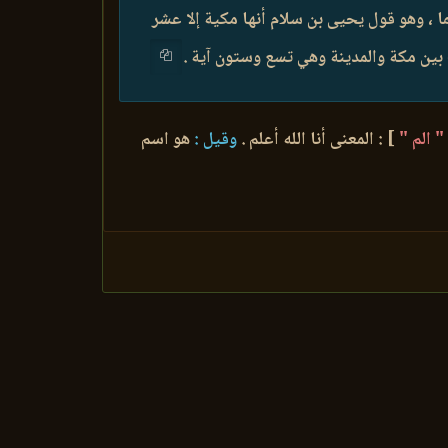
 ، وهو قول يحيى بن سلام أنها مكية إلا عشر
بين مكة والمدينة وهي تسع وستون آية .
" الم "
] : المعنى أنا الله أعلم .
وقيل :
هو اسم