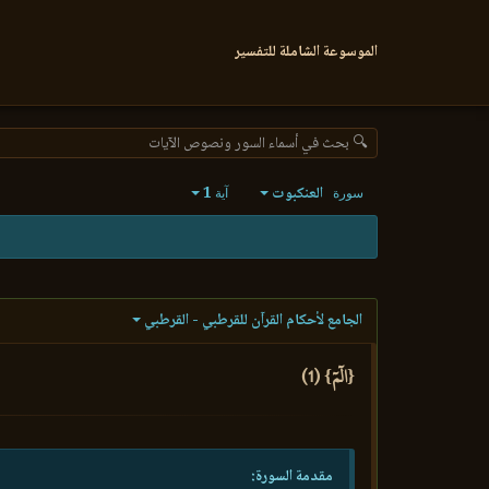
الموسوعة الشاملة للتفسير
🔍 بحث في أسماء السور ونصوص الآيات
العنكبوت
1
سورة
آية
الجامع لأحكام القرآن للقرطبي - القرطبي
{الٓمٓ} (1)
مقدمة السورة: