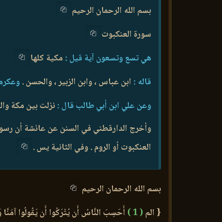
بسم الله الرحمان الرحيم
سورة العنكبوت
هي تسع وتسعون آية قيل :
مكية كلها
قاله :
ابن عباس ، وابن الزبير ، والحسن .
وعكرمة
وعن علي ابن أبي طالب قال :
نزلت بين مكة وال
وأخرج الدارقطني في السنن عن عائشة أن رسول 
العنكبوت أو الروم . وفي الثانية يس .
بسم الله الرحمان الرحيم
{ الم
( 1 )
أَحَسِبَ النَّاسُ أَن يُتْرَكُوا أَن يَقُولُوا آمَنَّا وَه