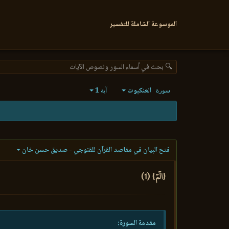
الموسوعة الشاملة للتفسير
🔍 بحث في أسماء السور ونصوص الآيات
العنكبوت
1
سورة
آية
فتح البيان في مقاصد القرآن للقنوجي - صديق حسن خان
{الٓمٓ} (1)
مقدمة السورة: