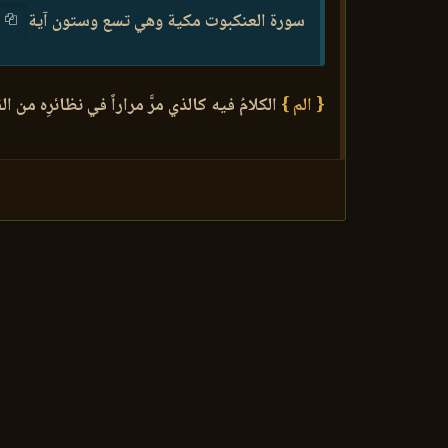
سورة العنكبوت مكية وهي تسع وستون آية
{ الم }
الكلامُ فيه كالذي مرَّ مراراً في نظائرِه من الفوا