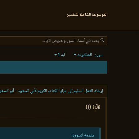
الموسوعة الشاملة للتفسير
🔍 بحث في أسماء السور ونصوص الآيات
العنكبوت
1
سورة
آية
إرشاد العقل السليم إلى مزايا الكتاب الكريم لأبي السعود - أبو السعو
{الٓمٓ} (1)
مقدمة السورة: