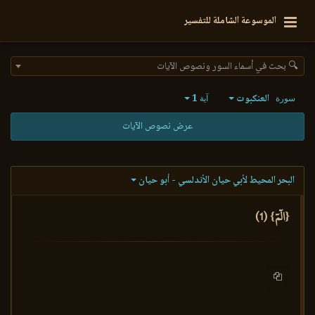
الموسوعة الشاملة للتفسير
🔍 بحث في أسماء السور ونصوص الآيات
العنكبوت
1
سورة
آية
عرض نصوص الآيات
البحر المحيط لأبي حيان الأندلسي - أبو حيان
{الٓمٓ} (1)