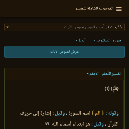
الموسوعة الشاملة للتفسير
🔍 بحث في أسماء السور ونصوص الآيات
العنكبوت
1
سورة
آية
عرض نصوص الآيات
تفسير الأعقم - الأعقم
{الٓمٓ} (1)
وقوله :
{ الم }
اسم السورة ،
وقيل :
إشارة إلى حروف
القرآن ،
وقيل :
هو ابتداء أسماء الله