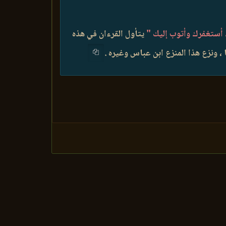
أستغفرك وأتوب إليك "
يتأول القرءان في هذه
 ونزع هذا المنزع ابن عباس وغيره .