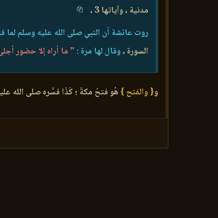
مدنية ، وآياتها 3 ،
روت عائشة أن النبي صلى الله عليه وسلم لما 
السورة ،
وقال لها مرة :
" ما أراه إلا حضور أجلى
و
{ والفتح }
هُو فتحُ مكةَ ؛ كَذَا فسَّره صلى الله ع