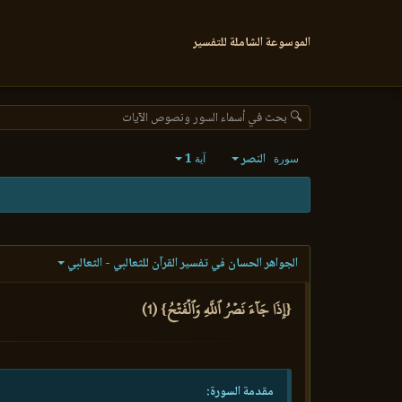
الموسوعة الشاملة للتفسير
🔍 بحث في أسماء السور ونصوص الآيات
النصر
1
سورة
آية
الجواهر الحسان في تفسير القرآن للثعالبي - الثعالبي
{إِذَا جَآءَ نَصۡرُ ٱللَّهِ وَٱلۡفَتۡحُ} (1)
مقدمة السورة: