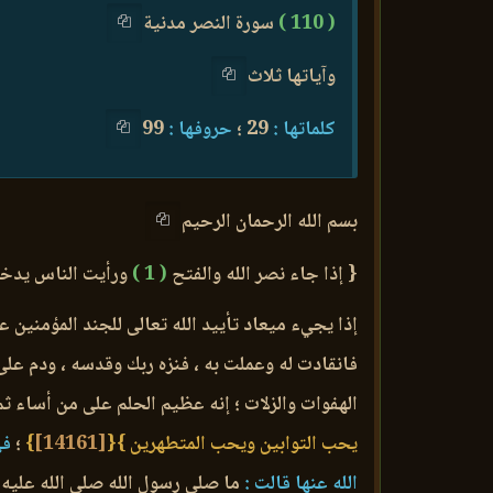
( 110 )
سورة النصر مدنية
وآياتها ثلاث
كلماتها :
29 ؛
حروفها :
99
بسم الله الرحمان الرحيم
{ إذا جاء نصر الله والفتح
( 1 )
ورأيت الناس يدخلو
إذا يجيء ميعاد تأييد الله تعالى للجند المؤمنين عل
فانقادت له وعملت به ، فنزه ربك وقدسه ، ودم على
الهفوات والزلات ؛ إنه عظيم الحلم على من أساء ث
يحب التوابين ويحب المتطهرين }
{
[14161]
}
؛
في
الله عنها قالت :
ما صلى رسول الله صلى الله عليه 