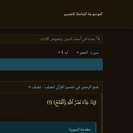
الموسوعة الشاملة للتفسير
🔍 بحث في أسماء السور ونصوص الآيات
النصر
1
سورة
آية
فتح الرحمن في تفسير القرآن لتعيلب - تعيلب
{إِذَا جَآءَ نَصۡرُ ٱللَّهِ وَٱلۡفَتۡحُ} (1)
مقدمة السورة: