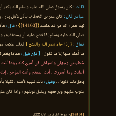
قالت :
كان رسول صلى الله عليه وسلم الله يكثر أ
عباس قال :
كان عمر بن الخطاب يأذن لأهل بدر ، و
لهم عمر : إنه من قد علمتم
{
[14163]
}
؛
قال :
فأذن
صلى الله عليه وسلم إذا فتح عليه أن يستغفره ، وأ
فقال :
{ إذا جاء نصر الله والفتح }
فذلك علامة م
ما أعلم منها إلا ما تقول ؛
[ فإن قيل :
فماذا يغفر ل
خطيئتي وجهلي وإسرافي في أمري كله ، وما أنت أع
أعلنت وما أسررت ، أنت المقدم وأنت المؤخر ، إن
بحق ذلك ذنوبا . .
وقيل :
ذلك تنبيه لأمته ، لكيلا يأم
يتوب عليهم ويرحمهم ويقبل توبتهم ؛ وإذا كان عليه
[14161]
:- سورة البقرة. من الآية 222.