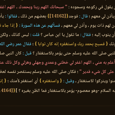
ن يقول في ركوعه وسجوده :
" سبحانك اللهم ربنا وبحمدك ، اللهم اغفر
يأذن لي معهم ؛
قال :
فوجد
{
[14162]
}
بعضهم من ذلك ،
فقالوا :
يأذ
 لهم ذات يوم ، وأذن لي معهم ،
فسألهم عن هذه السورة :
{ إذا جاء ن
ن يتوب إليه ؛
فقال :
ما تقول يا ابن عباس ؟
قلت :
ليس كذلك ، ولكن أ
وتك
{ فسبح بحمد ربك واستغفره إنه كان توابا }
؛
فقال عمر رضي الله 
لنبي صلى الله عليه وسلم حتى يؤمر بالاستغفار ؟
قيل :
كان النبي صلى
لم به مني ، اللهم اغفر لي خطئي وعمدي وجهلي وهزلي وكل ذلك عندي
ك على كل شيء قدير "
؛ فكان صلى الله عليه وسلم يستقصر نفسه لعظمة 
نوا ويتركوا الاستغفار ،
وقيل :
{ واستغفره }
أي استغفر لأمتك ؛
{ إن
 السلام -وهو معصوم- يؤمر بالاستغفار فما الظن بغيره ؟ ]
{
[14164]