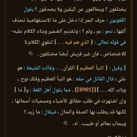
يختلفون ؟ ويخالفون عن اليقين ولا يصدقون ؟
يقول
اللغويون :
حرف الجر إذا دخل على ما الاستفهامية تحذف
ألفها ،
نحو :
بم ، ولم ؟ ؛ وتقديم الضمير وبناء الكلام عليه-
في قوله تعالى :
{ الذي هم فيه . . . }
لتقوي الكلام لا
للاختصاص ، فإن غير قريش أيضا مختلفون .
[ وقيل :
{ النبأ العظيم }
القرآن . . .
وقالت الشيعة :
هو
علي ؛
قال القائل في حقه :
هو النبأ العظيم وفلك نوح ،
وباب الله . . . ]
{
[8901]
}
.
مما يقول أهل اللغة :
و
[ ما ]
وإن اشتهرت في طلب حقائق الأشياء ومسميات أسمائها ،
لكنها قد يطلب بها الصفة والحال ،
فيقال :
ما زيد ؟
ويجاب بعالم أو طبيب . اه .