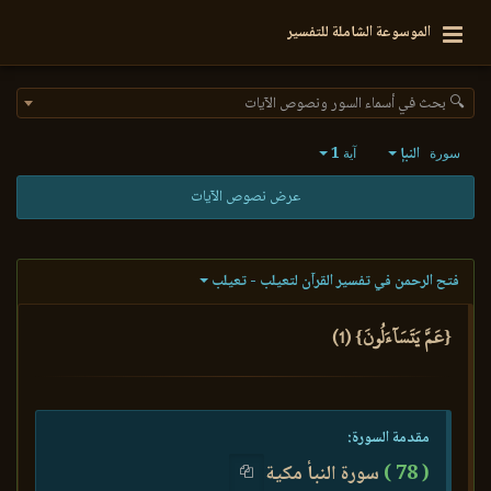
الموسوعة الشاملة للتفسير
🔍 بحث في أسماء السور ونصوص الآيات
النبإ
1
سورة
آية
عرض نصوص الآيات
فتح الرحمن في تفسير القرآن لتعيلب - تعيلب
{عَمَّ يَتَسَآءَلُونَ} (1)
مقدمة السورة:
( 78 )
سورة النبأ مكية