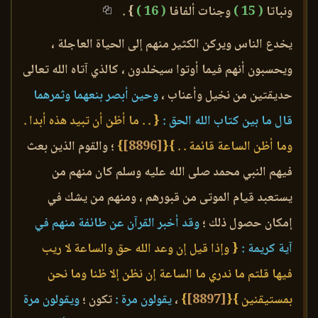
ونباتا
( 15 )
وجنات ألفافا
( 16 )
} .
يخدع الناس ويركن الكثير منهم إلى الحياة العاجلة ،
ويحسبون أنهم فيما أوتوا سيخلدون ، كالذي آتاه الله تعالى
حديقتين من نخيل وأعناب ،
وحين أبصر بنعهما وثمرهما
قال ما بين كتاب الله الحق :
{ . . ما أظن أن تبيد هذه أبدا .
وما أظن الساعة قائمة . . }
{
[8896]
}
؛ والقوم الذين بعث
فيهم النبي محمد صلى الله عليه وسلم كان منهم من
يستعبد قيام الموتى من قبورهم ، ومنهم من يشك في
إمكان حصول ذلك ؛
وقد أخبر القرآن عن طائفة منهم في
آية كريمة :
{ وإذا قيل إن وعد الله حق والساعة لا ريب
فيها قلتم ما ندري ما الساعة إن نظن إلا ظنا وما نحن
بمستيقنين }
{
[8897]
}
،
يقولون مرة :
تكون ؛
ويقولون مرة