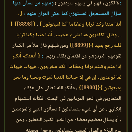
:
لا تكون ، فهم في ريبهم يترددون ؛
ومنهم من يسأل عنها
سؤال المستعجل المستهزئ كما حكى القرآن عنهم :
{ . .
أئذا متنا وكنا ترابا وعظاما أئنا لمبعوثون }
.
{
[8898]
}
{
. . وقال الكافرون هذا شيء عجيب . أئذا متنا وكنا ترابا
ذلك رجع بعيد }
{
[8899]
}
ومن قبلهم قال ملأ من الكفار
لقومهم- ليردوهم عن الإيمان بلقاء ربهم-
:
{ أيعدكم أنكم
إذا متم وكنتم ترابا وعظاما أنكم مخرجون . هيهات هيهات
لما توعدون . إن هي إلا حياتنا الدنيا نموت ونحيا وما نحن
بمبعوثين }
{
[8900]
}
، فأنكر الله تعالى على هؤلاء
المتمارين في الحق المرتابين في البعث ، فكأنه استفهام
إنكاري ، عن أي شيء يتساءلون ؟ يسألون النبي والمؤمنين
، أو يسأل بعضهم بعضا- عن الخبر الكبير الخطير ، وعن
يوم الفزع والهول العسير يتساءلون ، وحول مجيئه