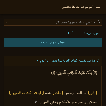
الموسوعة الشاملة للتفسير
🔍 بحث في أسماء السور ونصوص الآيات
يوسف
1
سورة
آية
عرض نصوص الآيات
الوجيز في تفسير الكتاب العزيز للواحدي - الواحدي
{الٓرۚ تِلۡكَ ءَايَٰتُ ٱلۡكِتَٰبِ ٱلۡمُبِينِ} (1)
{ الر }
أنا الله الرحمن
{ تلك }
هذه
{ آيات الكتاب المبين }
للحلال والحرام وا لأحكام يعني القرآن