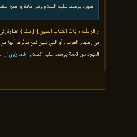
سورة يوسف عليه السلام وهى مائة واحدى عشرة
{ الر تِلْكَ ءايَاتُ الكتاب المبين }
{ تلك }
إشارة إلى 
في إعجاز العرب ، أو التي تبين لمن تدبَّرها أنها من
اليهود من قصة يوسف عليه السلام ،
فقد رُوي أن عل