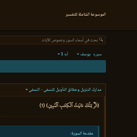
الموسوعة الشاملة للتفسير
🔍 بحث في أسماء السور ونصوص الآيات
يوسف
1
سورة
آية
مدارك التنزيل وحقائق التأويل للنسفي - النسفي
{الٓرۚ تِلۡكَ ءَايَٰتُ ٱلۡكِتَٰبِ ٱلۡمُبِينِ} (1)
مقدمة السورة: