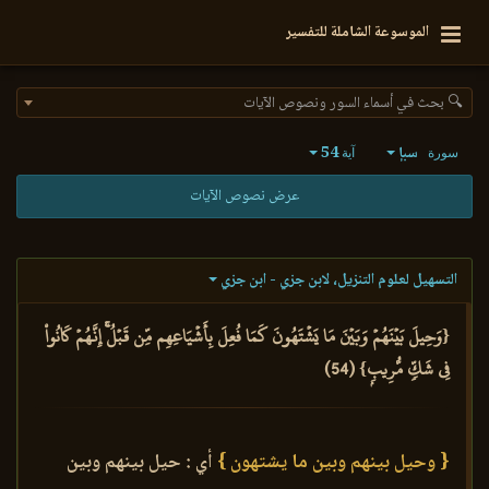
الموسوعة الشاملة للتفسير
🔍 بحث في أسماء السور ونصوص الآيات
سبإ
54
سورة
آية
عرض نصوص الآيات
التسهيل لعلوم التنزيل، لابن جزي - ابن جزي
{وَحِيلَ بَيۡنَهُمۡ وَبَيۡنَ مَا يَشۡتَهُونَ كَمَا فُعِلَ بِأَشۡيَاعِهِم مِّن قَبۡلُۚ إِنَّهُمۡ كَانُواْ
فِي شَكّٖ مُّرِيبِۭ} (54)
{ وحيل بينهم وبين ما يشتهون }
أي : حيل بينهم وبين