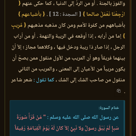
والفوز بالجنة . أو من الردّ إلى الدنيا ، كما حكى عنهم
{
ارْجِعْنَا نَعْمَلْ صالحا }
[ السجدة : 12 ]
.
{ بأشياعهم }
بأشباههم من كفرة الأمم ومن كان مذهبه مذهبهم
{ مُرِيبٍ
}
إما من أرابه ، إذا أوقعه في الريبة والتهمة . أو من أراب
الرجل ، إذا صار ذا ريبة ودخل فيها ، وكلاهما مجاز ؛ إلاّ أنّ
بينهما فريقاً وهو أن المريب من الأول منقول ممن يصحّ أن
يكون مريباً من الأعيان إلى المعنى ، والمريب من الثاني
منقول من صاحب الشك إلى الشك ،
كما تقول :
شعر شاعر
.
ختام السورة:
عن رسول الله صلى الله عليه وسلم :
" مَنْ قَرَأَ سُورَةَ
سَبإٍ لَمْ يَبْقَ رسولٌ ولا نَبِيٌّ إلاّ كانَ لَهُ يَوْمَ الْقِيَامَةِ رَفِيقاً