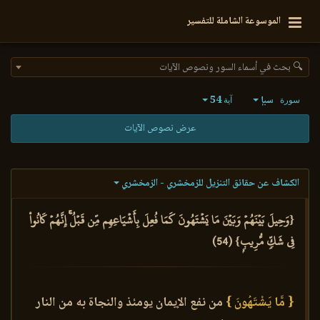
الموسوعة الشاملة للتفسير
🔍 بحث في أسماء السور ونصوص الآيات
سبإ
54
سورة
آية
عرض نصوص الآيات
الكشاف عن حقائق التنزيل للزمخشري - الزمخشري
{وَحِيلَ بَيۡنَهُمۡ وَبَيۡنَ مَا يَشۡتَهُونَ كَمَا فُعِلَ بِأَشۡيَاعِهِم مِّن قَبۡلُۚ إِنَّهُمۡ كَانُواْ
فِي شَكّٖ مُّرِيبِۭ} (54)
{ مَّا يَشْتَهُونَ }
من نفع الإيمان يومئذ والنجاة به من النار