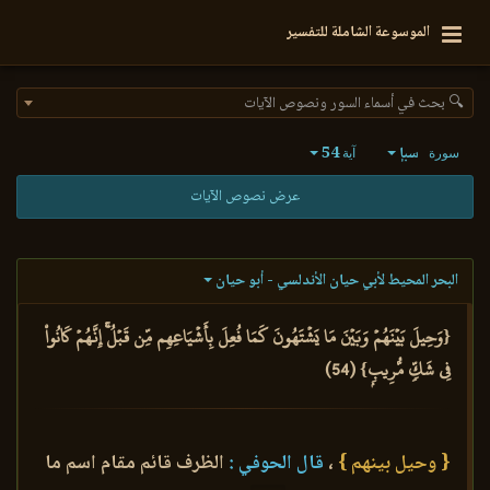
الموسوعة الشاملة للتفسير
🔍 بحث في أسماء السور ونصوص الآيات
سبإ
54
سورة
آية
عرض نصوص الآيات
البحر المحيط لأبي حيان الأندلسي - أبو حيان
{وَحِيلَ بَيۡنَهُمۡ وَبَيۡنَ مَا يَشۡتَهُونَ كَمَا فُعِلَ بِأَشۡيَاعِهِم مِّن قَبۡلُۚ إِنَّهُمۡ كَانُواْ
فِي شَكّٖ مُّرِيبِۭ} (54)
{ وحيل بينهم }
،
قال الحوفي :
الظرف قائم مقام اسم ما