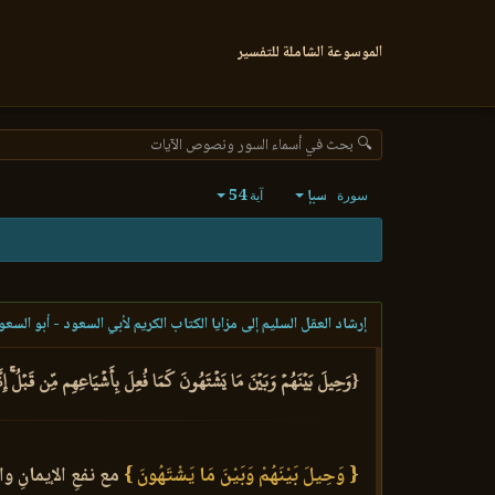
الموسوعة الشاملة للتفسير
🔍 بحث في أسماء السور ونصوص الآيات
سبإ
54
سورة
آية
إرشاد العقل السليم إلى مزايا الكتاب الكريم لأبي السعود - أبو السعو
{وَحِيلَ بَيۡنَهُمۡ وَبَيۡنَ مَا يَشۡتَهُونَ كَمَا فُعِلَ بِأَشۡيَاعِهِم مِّن قَبۡلُۚ إِنَّ
{ وَحِيلَ بَيْنَهُمْ وَبَيْنَ مَا يَشْتَهُونَ }
مع نفعِ الإيمانِ وال