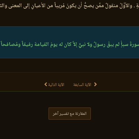
ٍ . والأوَّلُ منقولٌ ممَّن يصحُّ أن يكونَ مُريباً من الأعيانِ إلى المعنى وال
سورةَ سبأٍ لم يبقَ رسولٌ ولا نبيٌّ إلاَّ كان له يومَ القيامة رفيقاً ومُصافحاً 
الآية السابقة
الآية التالية
المقارنة مع تفسير آخر