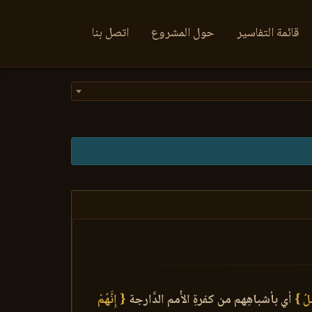
قائمة التفاسير
حول المشروع
اتصل بنا
لُ }
أي بأشباهِهم من كفرةِ الأُمم الدَّارجة
{ إِنَّهُمْ