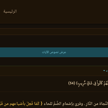
الرئيسية
عرض نصوص الآيات
د
هُمۡ كَانُواْ فِي شَكّٖ مُّرِيبِۭ} (54)
نَّجاة من النَّارِ . وقرئ بإشمامِ الضَّمِّ للحاء
{ كَمَا فُعِلَ بأشياعهم من قَبْ