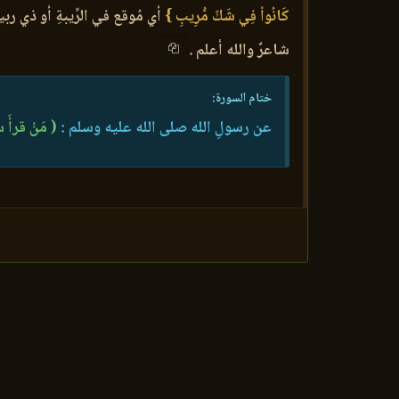
كَانُواْ فِي شَكّ مُّرِيبِ }
أي مُوقع في الرِّيبةِ أو ذي ربية
شاعرٌ والله أعلم .
ختام السورة:
عن رسولِ الله صلى الله عليه وسلم :
( مَنْ قرأَ 