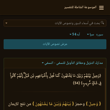
الموسوعة الشاملة للتفسير
🔍 بحث في أسماء السور ونصوص الآيات
سبإ
54
سورة
آية
عرض نصوص الآيات
مدارك التنزيل وحقائق التأويل للنسفي - النسفي
{وَحِيلَ بَيۡنَهُمۡ وَبَيۡنَ مَا يَشۡتَهُونَ كَمَا فُعِلَ بِأَشۡيَاعِهِم مِّن قَبۡلُۚ إِنَّهُمۡ كَانُواْ
فِي شَكّٖ مُّرِيبِۭ} (54)
{ وَحِيلَ }
وحجز
{ بَيْنَهُمْ وَبَيْنَ مَا يَشْتَهُونَ }
من نفع الإيمان