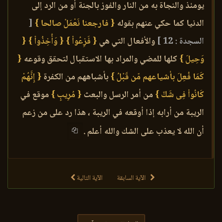
يومئذ والنجاة به من النار والفوز بالجنة أو من الرد إلى
الدنيا كما حكي عنهم بقوله
{ فارجعنا نَعْمَلْ صالحا }
[
السجدة : 12 ]
والأفعال التي هي
{ فَزِعُواْ }
{ وَأُخِذُواْ }
{
وَحِيلَ }
كلها للمضي والمراد بها الاستقبال لتحقق وقوعه
{
كَمَا فُعِلَ بأشياعهم مّن قَبْلُ }
بأشباههم من الكفرة
{ إِنَّهُمْ
كَانُواْ فِى شَكّ }
من أمر الرسل والبعث
{ مُرِيبٍ }
موقع في
الريبة من أرابه إذا أوقعه في الريبة ، هذا رد على من زعم
أن الله لا يعذب على الشك والله أعلم .
الآية السابقة
الآية التالية