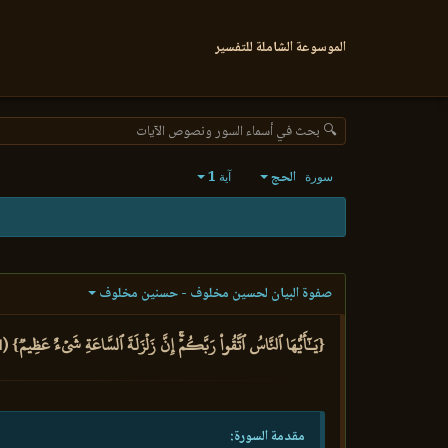
الموسوعة الشاملة للتفسير
🔍 بحث في أسماء السور ونصوص الآيات
الحج
1
سورة
آية
صفوة البيان لحسين مخلوف - حسنين مخلوف
{يَـٰٓأَيُّهَا ٱلنَّاسُ ٱتَّقُواْ رَبَّكُمۡۚ إِنَّ زَلۡزَلَةَ ٱلسَّاعَةِ شَيۡءٌ عَظِيمٞ} (1)
مقدمة السورة: