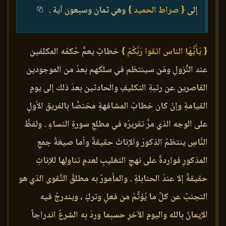
إلى
{ صراط الحميد }
وهي ثمان وسبعون آية .
{ يَأَيُّهَا الناس اتقوا رَبَّكُمُ }
خطابٌ يعمُّ حُكمُه المكلفين
عند النُّزولِ ومَن سينتظم في سلكهم بعدُ من الموجودين
القاصرين عن رتبةِ التكليفِ والحادثين بعدَ ذلك إلى يومِ
القيامةِ وإنْ كان خطابُ المشافهةِ مختصًّا بالفريق الأولِ
على الوجه الذي مرَّ تقريرُه في مطلعِ سورةِ النساءِ . ولفظُ
النَّاسِ ينتظمُ الذكورَ والإناثَ حقيقةً وأما صيغةُ جمعِ
المذكورِ فواردةٌ على نهجِ التغليبِ لعدمِ تناولِها للإناثِ
حقيقةً إلا عندَ الحنابلةِ . والمأمورُ به مطلقُ التَّقوى الذي هو
التجنبُ عن كلِّ ما يُؤثِّمُ من فعلٍ وتركٍ ، ويندرجُ فيه
الإيمانُ بالله واليومِ الآخرِ حسبما وردَ به الشرعُ اندراجاً