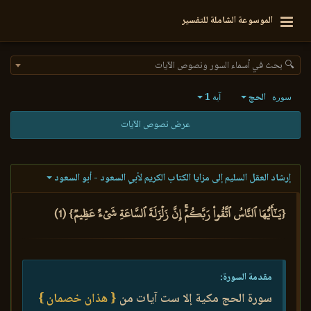
الموسوعة الشاملة للتفسير
🔍 بحث في أسماء السور ونصوص الآيات
الحج
1
سورة
آية
عرض نصوص الآيات
إرشاد العقل السليم إلى مزايا الكتاب الكريم لأبي السعود - أبو السعود
{يَـٰٓأَيُّهَا ٱلنَّاسُ ٱتَّقُواْ رَبَّكُمۡۚ إِنَّ زَلۡزَلَةَ ٱلسَّاعَةِ شَيۡءٌ عَظِيمٞ} (1)
مقدمة السورة:
سورة الحج مكية إلا ست آيات من
{ هذان خصمان }