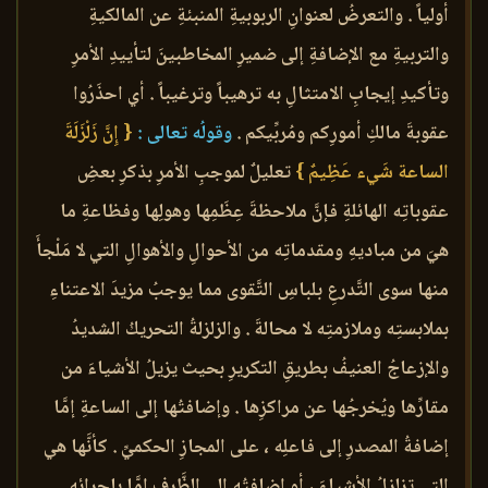
أولياً . والتعرضُ لعنوانِ الربوبيةِ المنبئةِ عن المالكيةِ
والتربيةِ مع الإضافةِ إلى ضميرِ المخاطبينَ لتأييدِ الأمرِ
وتأكيدِ إيجابِ الامتثالِ به ترهيباً وترغيباً . أي احذَرُوا
عقوبةَ مالكِ أمورِكم ومُربِّيكم .
وقولُه تعالى :
{ إِنَّ زَلْزَلَةَ
الساعة شَيء عَظِيمٌ }
تعليلٌ لموجبِ الأمرِ بذكرِ بعضِ
عقوباتِه الهائلةِ فإنَّ ملاحظةَ عِظَمِها وهولِها وفظاعةِ ما
هيَ من مباديهِ ومقدماتِه من الأحوالِ والأهوالِ التي لا مَلْجأَ
منها سوى التَّدرعِ بلباسِ التَّقوى مما يوجبُ مزيدَ الاعتناءِ
بملابستِه وملازمتِه لا محالةَ . والزلزلةُ التحريكُ الشديدُ
والإزعاجُ العنيفُ بطريقِ التكريرِ بحيث يزيلُ الأشياءَ من
مقارِّها ويُخرجُها عن مراكزِها . وإضافتُها إلى الساعةِ إمَّا
إضافةُ المصدرِ إلى فاعلِه ، على المجازِ الحكميِّ . كأنَّها هي
التي تزلزلُ الأشياءَ ، أو إضافتُه إلى الظَّرفِ إمَّا بإجرائِه