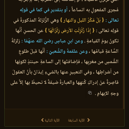
مُجرى المفعولِ به اتساعاً ،
أو بتقديرِ في كما في قولِه
تعالى :
{ بَلْ مَكْرُ الليل والنهار }
وهي الزَّلزلةُ المذكورةُ في
قولِه تعالى :
{ إِذَا زُلْزِلَتِ الأرض زِلْزَالَهَا }
عن الحسنِ أنَّها
تكونُ يومَ القيامةِ .
وعن ابنِ عباسٍ رضيَ الله عنهُمَا :
زلزلةُ
السَّاعةِ قيامُها ،
وعن علقمةَ والشَّعبيِّ :
أنَّها قبلَ طلوعِ
الشَّمسِ من مغربِها ، فإضافتُها إلى الساعةِ حينئذٍ لكونِها
من أشراطِها ، وفي التعبيرِ عنها بالشيءِ إيذانٌ بأنَّ العقولَ
قاصِرةٌ عنْ إدراكِ كُنهِها والعبارةُ ضيقةٌ لا تحيطُ بها إلاَّ على
وجهِ الإبهامِ .
الآية السابقة
الآية التالية