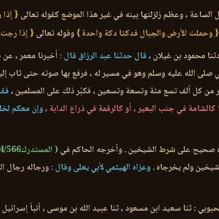
 الساعة ، وعظم زلزلتها بينه في غير هذا الموضع كقوله تعالى
{ إذا 
{ وحملت الأرض والجبال فدكتا دكة واحدة }
وقوله تعالى
{ إذا رجت 
نا محمود بن غيلان ،
قال حدثنا عبد الرزاق قال :
أخبرنا معمر ، عن 
 صلى الله عليه وسلم وهو في مسير له ، فرفع بها صوته حتى ثاب إلي
نار من كل ألف تسع مئة وتسعة وتسعين ، فكبُر ذلك على المسلمين ،
فقال
 كالشامة في جنب البعير ، أو كالرقمة في ذراع الدابة ،
وإن معكم لخلي
ه صحيح على شرط الشيخين . وأخرجه الحاكم في
يخين ولم يخرجاه .
وعزاه الهيثمي لأبي يعلى وقال :
ورجاله رجال ال
بوبي : ثنا سعيد ابن مسعود ، ثنا عبيد الله بن موسى ، أنبأ إسرائيل 