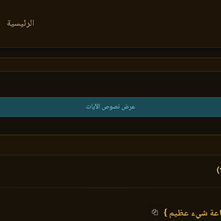
الرئيسية
عرض نصوص الآيات
لساعة شيء عظيم }