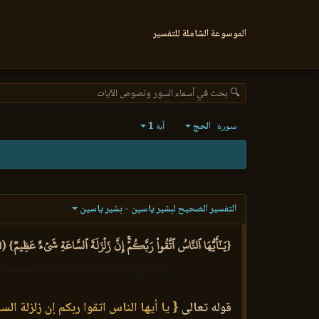
الموسوعة الشاملة للتفسير
🔍 بحث في أسماء السور ونصوص الآيات
الحج
1
سورة
آية
التفسير الصحيح لبشير ياسين - بشير ياسين
{يَـٰٓأَيُّهَا ٱلنَّاسُ ٱتَّقُواْ رَبَّكُمۡۚ إِنَّ زَلۡزَلَةَ ٱلسَّاعَةِ شَيۡءٌ عَظِيمٞ} (1)
قوله تعالى
{ يا أيها الناس اتقوا ربكم إن زلزلة ا