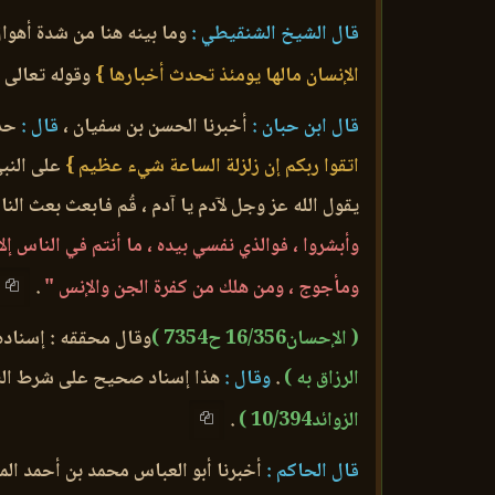
قال الشيخ الشنقيطي :
وما بينه هنا من شدة أهوال
الإنسان مالها يومئذ تحدث أخبارها }
وقوله تعالى
قال ابن حبان :
أخبرنا الحسن بن سفيان ،
قال :
حدث
اتقوا ربكم إن زلزلة الساعة شيء عظيم }
على النبي
يقول الله عز وجل لآدم يا آدم ، قُم فابعث بعث ال
وأبشروا ، فوالذي نفسي بيده ، ما أنتم في الناس إلا
ومأجوج ، ومن هلك من كفرة الجن والإنس "
.
( الإحسان16/356 ح7354 )
وقال محققه : إسناد
الرزاق به )
.
وقال :
هذا إسناد صحيح على شرط الش
الزوائد10/394 )
.
قال الحاكم :
أخبرنا أبو العباس محمد بن أحمد المح