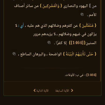
من ]
اليهود والنصارى
{ وَالْمُشْرِكِينَ }
من سائر أصناف
الأمم .
{ مُنْفَكِّينَ }
عن كفرهم وضلالهم الذي هم عليه ،
أي :
لا
يزالون في غيهم وضلالهم ، لا يزيدهم مرور
السنين
{
[1464]
}
إلا كفرًا .
{ حَتَّى تَأْتِيَهُمُ الْبَيِّنَةُ }
الواضحة ، والبرهان الساطع ،
[1464]
:- في ب: الأوقات.
الآية السابقة
الآية التالية