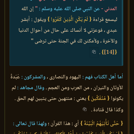
المدني -
عن النبي صلى الله عليه وسلم :
"
إن الله
ليسمع قراءة
{ لَمْ يَكُنِ الَّذِينَ كَفَرُوا }
ويقول : أبشر
عبدي ، فوعزتي لا أنساك على حال من أحوال الدنيا
والآخرة ، ولأمكنن لك في الجنة حتى ترضى "
.
}
[14]
{
أما أهل الكتاب فهم :
اليهود والنصارى ،
والمشركون :
عَبَدةُ
الأوثان والنيران ، من العرب ومن العجم .
وقال مجاهد :
لم
يكونوا
{ مُنْفَكِّينَ }
يعني : منتهين حتى يتبين لهم الحق .
وكذا قال قتادة .
{ حَتَّى تَأْتِيَهُمُ الْبَيِّنَةُ }
أي : هذا القرآن ؛
ولهذا قال تعالى :