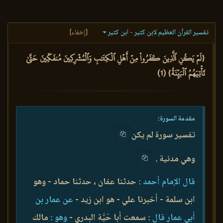
تفسير القرآن العظيم لابن كثير - ابن كثير
[إخفاء]
{لَمۡ يَكُنِ ٱلَّذِينَ كَفَرُواْ مِنۡ أَهۡلِ ٱلۡكِتَٰبِ وَٱلۡمُشۡرِكِينَ مُنفَكِّينَ حَتَّىٰ
تَأۡتِيَهُمُ ٱلۡبَيِّنَةُ} (1)
مقدمة السورة:
تفسير سورة لم يكن
وهي مدنية .
قال الإمام أحمد :
حدثنا عفان ، حدثنا حماد - وهو
ابن سلمة - أخبرنا علي - هو ابن زيد -
عن عمار بن
أبي عمار قال :
سمعت أبا حَيَّة البدري -
وهو :
مالك