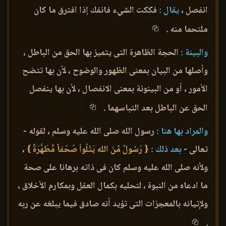
انفصل ،
يقال :
فككت الشيء فانفك إذا افترق ما كان
ملتحما منه .
والبينة :
الحجة الظاهرة التى يتميز بها الحق من الباطل ،
وأصلها من البيان بمعنى الظهور والوضوح ، لأن بها تتضح
الأمور ، أو من البينونة بمعنى الانفصال ، لأن بها ينفصل
الحق عن الباطل بعد التباسهما .
والمراد بها هنا :
رسول الله صلى الله عليه وسلم ، لقوله -
تعالى -
بعد ذلك :
{ رَسُولٌ مِّنَ الله يَتْلُواْ صُحُفاً مُّطَهَّرَةً }
،
ولأنه صلى الله عليه وسلم كان فى ذاته برهانا على صحة
ما ادعاه من النبوة ، لتحليه بكمال العقل وبمكارم الأخلاق ،
ولإِتيانه بالمعجزات التى تؤيد أنه صادق فيما يبلغه عن ربه
.