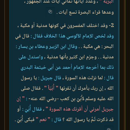
البرية "
، وعدد آياتها ثماني آيات عند الجمهور ،
وعدها قراء البصرة تسع آيات .
2- وقد اختلف المفسرون في كونها مدنية أو مكية ،
وقد لخص الإمام الآلوسي هذا الخلاف فقال :
قال في
البحر : هي مكية . .
وقال ابن الزبير وعطاء بن يسار :
مدنية . . وجزم ابن كثير بأنها مدنية ،
واستدل على
ذلك بما أخرجه الإمام أحمد عن أبي خيثمة البدري
قال :
لما نزلت هذه السورة ،
قال جبريل :
يا رسول
الله ، إن ربك يأمرك أن تقرئها
" أُبَيّاً "
. فقال صلى
الله عليه وسلم لأُبَيِّ بن كعب –رضي الله عنه-
:
" إن
جبريل أمرني أن أقرئك هذه السورة "
،
فقال أُبَيّ :
أو
قد ذكرت ثَمَّ يا رسول الله ؟
قال :
" نعم "
فبكى أُبَيّ .