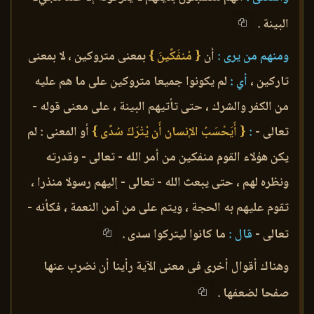
البينة .
ومنهم من يرى :
أن
{ مُنفَكِّينَ }
بمعنى متروكين ، لا بمعنى
تاركين ،
أي :
لم يكونوا جميعا متروكين على ما هم عليه
من الكفر والشرك ، حتى تأتيهم البينة ، على معنى قوله -
تعالى -
:
{ أَيَحْسَبُ الإنسان أَن يُتْرَكَ سُدًى }
أو المعنى : لم
يكن هؤلاء القوم منفكين من أمر الله - تعالى - وقدرته
ونظره لهم ، حتى يبعث الله - تعالى - إليهم رسولا منذرا ،
تقوم عليهم به الحجة ، ويتم على من آمن النعمة ، فكأنه -
تعالى -
قال :
ما كانوا ليتركوا سدى .
وهناك أقوال أخرى فى معنى الآية رأينا أن نضرب عنها
صفحا لضعفها .