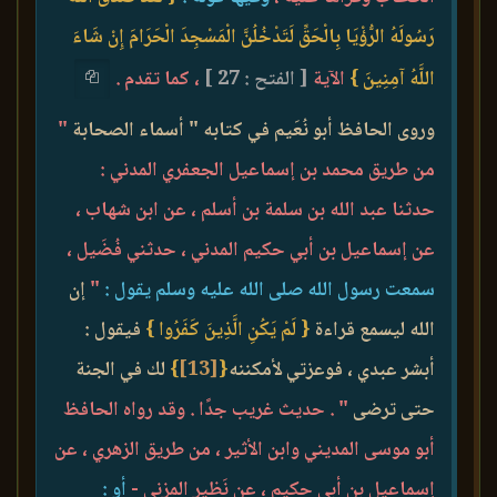
رَسُولَهُ الرُّؤْيَا بِالْحَقِّ لَتَدْخُلُنَّ الْمَسْجِدَ الْحَرَامَ إِنْ شَاءَ
اللَّهُ آمِنِينَ }
الآية
[ الفتح : 27 ]
، كما تقدم .
وروى الحافظ أبو نُعَيم في كتابه " أسماء الصحابة
"
من طريق محمد بن إسماعيل الجعفري المدني :
حدثنا عبد الله بن سلمة بن أسلم ، عن ابن شهاب ،
عن إسماعيل بن أبي حكيم المدني ، حدثني فُضَيل ،
سمعت رسول الله صلى الله عليه وسلم يقول :
"
إن
الله ليسمع قراءة
{ لَمْ يَكُنِ الَّذِينَ كَفَرُوا }
فيقول :
أبشر عبدي ، فوعزتي لأمكننه
{
[13]
}
لك في الجنة
حتى ترضى
" . حديث غريب جدًا . وقد رواه الحافظ
أبو موسى المديني وابن الأثير ، من طريق الزهري ، عن
إسماعيل بن أبي حكيم ، عن نَظير المزني -
أو :