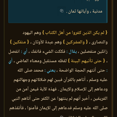
مدنية ، وآياتها ثمان .
{ لم يكن الذين كفروا من أهل الكتاب }
وهم اليهود
والنصارى ،
{ والمشركين }
وهم عبدة الأوثان ،
{ منفكين }
زائلين منفصلين ،
يقال :
فككت الشيء فانفك ،
أي :
انفصل
،
{ حتى تأتيهم البينة }
لفظه مستقبل ومعناه الماضي ،
أي
:
حتى أتتهم الحجة الواضحة ،
يعني :
محمد صلى الله
عليه وسلم ، أتاهم بالقرآن فبين لهم ضلالاتهم وجهالتهم
ودعاهم إلى الإسلام والإيمان . فهذه الآية فيمن آمن من
الفريقين ، أخبر أنهم لم ينتهوا عن الكفر حتى أتاهم النبي
صلى الله عليه وسلم فدعاهم إلى الإيمان فآمنوا ، فأنقذهم