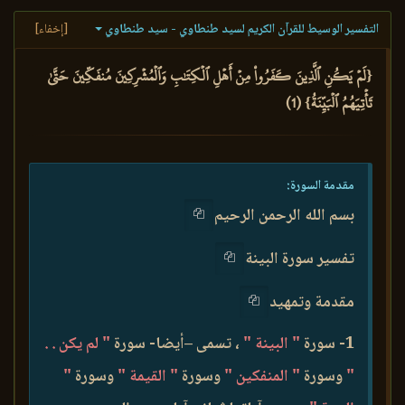
التفسير الوسيط للقرآن الكريم لسيد طنطاوي - سيد طنطاوي
[إخفاء]
{لَمۡ يَكُنِ ٱلَّذِينَ كَفَرُواْ مِنۡ أَهۡلِ ٱلۡكِتَٰبِ وَٱلۡمُشۡرِكِينَ مُنفَكِّينَ حَتَّىٰ
تَأۡتِيَهُمُ ٱلۡبَيِّنَةُ} (1)
مقدمة السورة:
بسم الله الرحمن الرحيم
تفسير سورة البينة
مقدمة وتمهيد
1- سورة
" البينة "
، تسمى –أيضا- سورة
" لم يكن . .
"
وسورة
" المنفكين "
وسورة
" القيمة "
وسورة
"