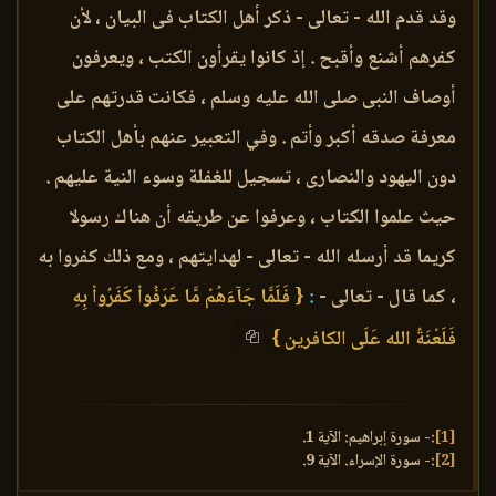
وقد قدم الله - تعالى - ذكر أهل الكتاب فى البيان ، لأن
كفرهم أشنع وأقبح . إذ كانوا يقرأون الكتب ، ويعرفون
أوصاف النبى صلى الله عليه وسلم ، فكانت قدرتهم على
معرفة صدقه أكبر وأتم . وفي التعبير عنهم بأهل الكتاب
دون اليهود والنصارى ، تسجيل للغفلة وسوء النية عليهم .
حيث علموا الكتاب ، وعرفوا عن طريقه أن هناك رسولا
كريما قد أرسله الله - تعالى - لهدايتهم ، ومع ذلك كفروا به
، كما قال - تعالى -
:
{ فَلَمَّا جَآءَهُمْ مَّا عَرَفُواْ كَفَرُواْ بِهِ
فَلَعْنَةُ الله عَلَى الكافرين }
[1]
:- سورة إبراهيم: الآية 1.
[2]
:- سورة الإسراء. الآية 9.