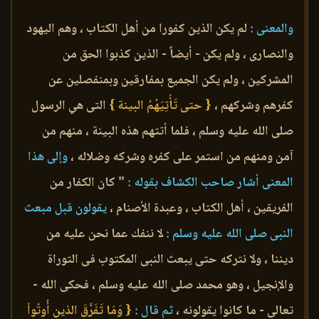
والمعنى :
لم يكن الذين كفورا من أهل الكتاب ، وهم اليهود
والنصارى ، ولم يكن - أيضاً - الذين كذبوا الحق من
المشركين ، ولم يكن الجميع بمفارقين وبمنفصلين عن
كفرهم وشركهم ،
{ حتى تَأْتِيَهُمُ البينة }
التى هي الرسول
صلى الله عليه وسلم ، فلما أتتهم هذه البينة ، منهم من
آمن ومنهم من استمر على كفره وشركه وضلاله ،
وإلى هذا
المعنى أشار صاحب الكشاف بقوله :
" كان الكفار من
الفريقين ، أهل الكتاب ، وعبدة الأصنام ،
يقولون قبل مبعث
النبى صلى الله عليه وسلم :
لا ننفك عما نحن عليه من
ديننا ، ولا نتركه حتى يبعث النبى المكتوب فى التوراة
والإنجيل ، وهو محمد صلى الله عليه وسلم ، فحكى الله -
تعالى - ما كانوا يقولونه ،
ثم قال :
{ وَمَا تَفَرَّقَ الذين أُوتُواْ