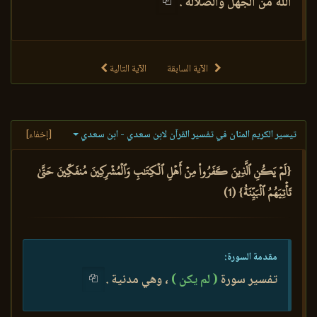
الله من الجهل والضلالة .
الآية السابقة
الآية التالية
تيسير الكريم المنان في تفسير القرآن لابن سعدي - ابن سعدي
[إخفاء]
{لَمۡ يَكُنِ ٱلَّذِينَ كَفَرُواْ مِنۡ أَهۡلِ ٱلۡكِتَٰبِ وَٱلۡمُشۡرِكِينَ مُنفَكِّينَ حَتَّىٰ
تَأۡتِيَهُمُ ٱلۡبَيِّنَةُ} (1)
مقدمة السورة:
تفسير سورة
( لم يكن )
، وهي مدنية .