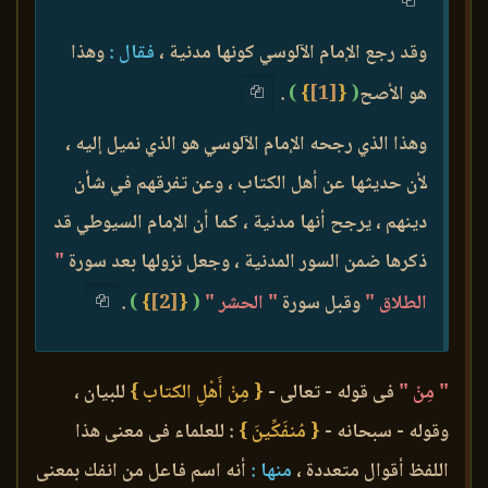
وقد رجع الإمام الآلوسي كونها مدنية ،
فقال :
وهذا
هو الأصح
(
{
[1]
}
)
.
وهذا الذي رجحه الإمام الآلوسي هو الذي نميل إليه ،
لأن حديثها عن أهل الكتاب ، وعن تفرقهم في شأن
دينهم ، يرجح أنها مدنية ، كما أن الإمام السيوطي قد
ذكرها ضمن السور المدنية ، وجعل نزولها بعد سورة
"
الطلاق "
وقبل سورة
" الحشر "
(
{
[2]
}
)
.
" مِنْ "
فى قوله - تعالى -
{ مِنْ أَهْلِ الكتاب }
للبيان ،
وقوله - سبحانه -
{ مُنفَكِّينَ }
: للعلماء فى معنى هذا
اللفظ أقوال متعددة ،
منها :
أنه اسم فاعل من انفك بمعنى