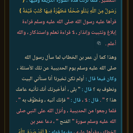
التفسير .
فلما نزلت هذه السورة الكريمة وفيها :
{
رَسُولٌ مِنَ اللَّهِ يَتْلُو صُحُفًا مُطَهَّرَةً فِيهَا كُتُبٌ قَيِّمَةٌ }
قرأها عليه رسول الله صلى الله عليه وسلم قراءة
إبلاغ وتثبيت وإنذار ، لا قراءة تعلم واستذكار ، والله
أعلم .
وهذا كما أن عمر بن الخطاب لما سأل رسول الله
صلى الله عليه وسلم يوم الحديبية عن تلك الأسئلة ،
وكان فيما قال :
أولم تكن تخبرنا أنا سنأتي البيت
ونطوف به ؟
قال :
" بلى ، أفأخبرتك أنك تأتيه عامك
هذا ؟
" .
قال :
لا ،
قال :
"
فإنك آتيه ، ومُطوَّف به
" .
فلما رجعوا من الحديبية ، وأنزل الله على النبي صلى
الله عليه وسلم سورة "
الفتح
" ، دعا عمر بن
الخطاب وقرأها عليه ،
وفيها قوله :
{ لَقَدْ صَدَقَ اللَّهُ