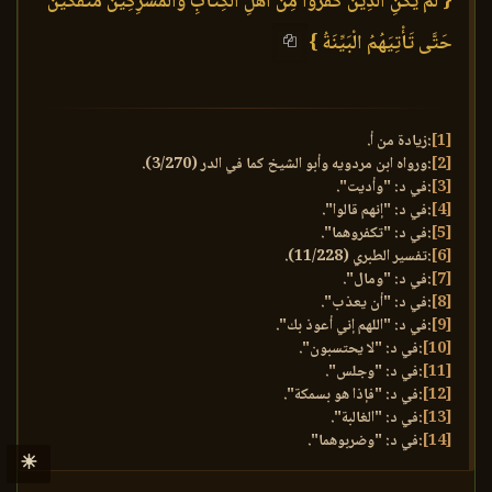
{ لَمْ يَكُنِ الَّذِينَ كَفَرُوا مِنْ أَهْلِ الْكِتَابِ وَالْمُشْرِكِينَ مُنْفَكِّينَ
حَتَّى تَأْتِيَهُمُ الْبَيِّنَةُ }
[1]
:زيادة من أ.
[2]
:ورواه ابن مردويه وأبو الشيخ كما في الدر (3/270).
[3]
:في د: "وأديت".
[4]
:في د: "إنهم قالوا".
[5]
:في د: "تكفروهما".
[6]
:تفسير الطبري (11/228).
[7]
:في د: "ومال".
[8]
:في د: "أن يعذب".
[9]
:في د: "اللهم إني أعوذ بك".
[10]
:في د: "لا يحتسبون".
[11]
:في د: "وجلس".
[12]
:في د: "فإذا هو بسمكة".
[13]
:في د: "الغالبة".
[14]
:في د: "وضربوهما".
☀