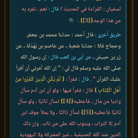
لسفيان : القراءة في الحديث ؟
قال :
نعم . تفرد به
من هذا الوجه
{
[3]
}
.
طريق أخرى :
قال أحمد : حدثنا محمد بن جعفر
وحجاج قالا : حدثنا شعبة ، عن عاصم بن بَهْدَلة ، عن
زر بن حبيش ،
عن أبي بن كعب قال :
إن رسول الله
صلى الله عليه وسلم قال لي : " إن الله أمرني أن أقرأ
عليك القرآن
" .
قال :
فقرأ :
{ لَمْ يَكُنِ الَّذِينَ كَفَرُوا مِنْ
أَهْلِ الْكِتَابِ }
قال : فقرأ فيها : ولو أن ابن آدم سأل
واديا من مال ، فأعطيه
{
[4]
}
لسأل ثانيًا ، ولو سأل
ثانيًا فأعطيه
{
[5]
}
لسأل ثالثًا ، ولا يملأ جوف ابن
آدم إلا التراب ، ويتوب الله على من تاب . وإن ذلك
الدين عند الله الحنيفية ، غير المشركة ولا اليهودية