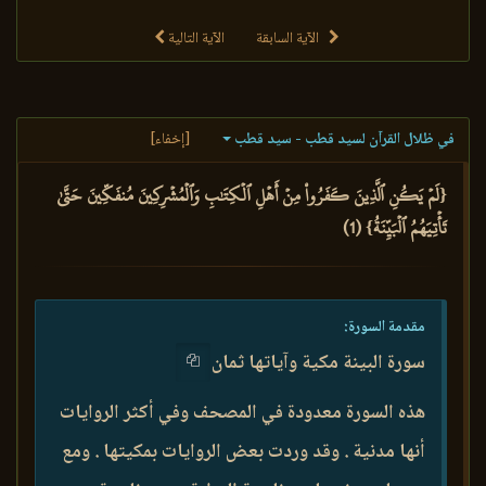
الآية السابقة
الآية التالية
في ظلال القرآن لسيد قطب - سيد قطب
[إخفاء]
{لَمۡ يَكُنِ ٱلَّذِينَ كَفَرُواْ مِنۡ أَهۡلِ ٱلۡكِتَٰبِ وَٱلۡمُشۡرِكِينَ مُنفَكِّينَ حَتَّىٰ
تَأۡتِيَهُمُ ٱلۡبَيِّنَةُ} (1)
مقدمة السورة:
سورة البينة مكية وآياتها ثمان
هذه السورة معدودة في المصحف وفي أكثر الروايات
أنها مدنية . وقد وردت بعض الروايات بمكيتها . ومع