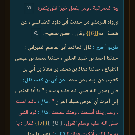
ولا النصرانية ، ومن يفعل خيرا فلن يكفره .
ورواه الترمذي من حديث أبي داود الطيالسي ، عن
شعبة ، به
{
[6]
}
وقال : حسن صحيح .
طريق أخرى :
قال الحافظ أبو القاسم الطبراني :
حدثنا أحمد بن خليد الحلبي ، حدثنا محمد بن عيسى
الطباع ، حدثنا معاذ بن محمد بن معاذ بن أبي بن
كعب ، عن أبيه ، عن جده ،
عن أبي بن كعب قال :
قال رسول الله صلى الله عليه وسلم : " يا أبا المنذر ،
إني أمرت أن أعرض عليك القرآن
" .
قال :
بالله آمنت
، وعلى يدك أسلمت ، ومنك تعلمت .
قال :
فرد النبي
صلى الله عليه وسلم القول .
[ قال ]
{
[7]
}
فقال : يا
رسول الله ، أذكرت هناك ؟
قال :
"
نعم ، باسمك