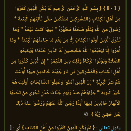
{ 1 - 8 }
{ بِسْمِ اللَّهِ الرَّحْمَنِ الرَّحِيمِ لَمْ يَكُنِ الَّذِينَ كَفَرُوا
مِنْ أَهْلِ الْكِتَابِ وَالْمُشْرِكِينَ مُنْفَكِّينَ حَتَّى تَأْتِيَهُمُ الْبَيِّنَةُ *
رَسُولٌ مِنَ اللَّهِ يَتْلُو صُحُفًا مُطَهَّرَةً * فِيهَا كُتُبٌ قَيِّمَةٌ * وَمَا
تَفَرَّقَ الَّذِينَ أُوتُوا الْكِتَابَ إِلَّا مِنْ بَعْدِ مَا جَاءَتْهُمُ الْبَيِّنَةُ * وَمَا
أُمِرُوا إِلَّا لِيَعْبُدُوا اللَّهَ مُخْلِصِينَ لَهُ الدِّينَ حُنَفَاءَ وَيُقِيمُوا
الصَّلَاةَ وَيُؤْتُوا الزَّكَاةَ وَذَلِكَ دِينُ الْقَيِّمَةِ * إِنَّ الَّذِينَ كَفَرُوا مِنْ
أَهْلِ الْكِتَابِ وَالْمُشْرِكِينَ فِي نَارِ جَهَنَّمَ خَالِدِينَ فِيهَا أُولَئِكَ
هُمْ شَرُّ الْبَرِيَّةِ * إِنَّ الَّذِينَ آمَنُوا وَعَمِلُوا الصَّالِحَاتِ أُولَئِكَ هُمْ
خَيْرُ الْبَرِيَّةِ * جَزَاؤُهُمْ عِنْدَ رَبِّهِمْ جَنَّاتُ عَدْنٍ تَجْرِي مِنْ تَحْتِهَا
الْأَنْهَارُ خَالِدِينَ فِيهَا أَبَدًا رَضِيَ اللَّهُ عَنْهُمْ وَرَضُوا عَنْهُ ذَلِكَ
لِمَنْ خَشِيَ رَبَّهُ }
يقول تعالى :
{ لَمْ يَكُنِ الَّذِينَ كَفَرُوا مِنْ أَهْلِ الْكِتَابِ }
أي :
[