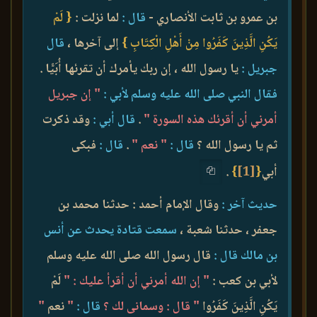
بن عمرو بن ثابت الأنصاري -
قال :
لما نزلت :
{ لَمْ
يَكُنِ الَّذِينَ كَفَرُوا مِنْ أَهْلِ الْكِتَابِ }
إلى آخرها ،
قال
جبريل :
يا رسول الله ، إن ربك يأمرك أن تقرئها أُبَيًّا .
فقال النبي صلى الله عليه وسلم لأبي :
" إن جبريل
أمرني أن أقرئك هذه السورة "
.
قال أبي :
وقد ذكرت
ثم يا رسول الله ؟
قال :
" نعم "
.
قال :
فبكى
أبي
{
[1]
}
.
حديث آخر :
وقال الإمام أحمد : حدثنا محمد بن
جعفر ، حدثنا شعبة ،
سمعت قتادة يحدث عن أنس
بن مالك قال :
قال رسول الله صلى الله عليه وسلم
لأبي بن كعب :
" إن الله أمرني أن أقرأ عليك : "
لَمْ
يَكُنِ الَّذِينَ كَفَرُوا
" قال : وسمانى لك ؟
قال :
"
نعم
"