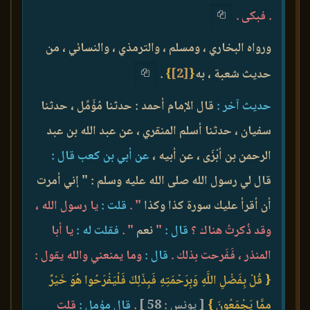
. فبكى .
ورواه البخاري ، ومسلم ، والترمذي ، والنسائي ، من
حديث شعبة ، به
{
[2]
}
.
حديث آخر :
قال الإمام أحمد : حدثنا مُؤَمِّل ، حدثنا
سفيان ، حدثنا أسلم المنقري ، عن عبد الله بن عبد
الرحمن بن أبْزَى ، عن أبيه ،
عن أبي بن كعب قال :
قال لي رسول الله صلى الله عليه وسلم : " إني أمرت
أن أقرأ عليك سورة كذا وكذا
" .
قلت :
يا رسول الله ،
وقد ذُكرتُ هناك ؟
قال :
"
نعم
" .
فقلت له :
يا أبا
المنذر ، فَفَرحت بذلك .
قال :
وما يمنعني والله يقول :
{ قُلْ بِفَضْلِ اللَّهِ وَبِرَحْمَتِهِ فَبِذَلِكَ فَلْيَفْرَحُوا هُوَ خَيْرٌ
مِمَّا يَجْمَعُونَ }
[ يونس : 58 ]
.
قال مؤمل :
قلت