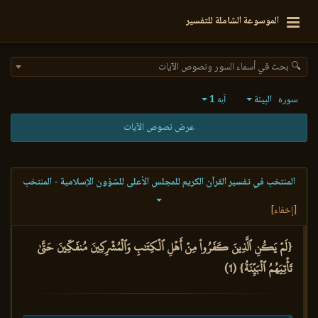
الموسوعة الشاملة للتفسير
🔍 بحث في أسماء السور ونصوص الآيات
البينة
1
سورة
آية
عرض نصوص الآيات
المنتخب في تفسير القرآن الكريم للمجلس الأعلى للشؤون الإسلامية - المنتخب
[إخفاء]
{لَمۡ يَكُنِ ٱلَّذِينَ كَفَرُواْ مِنۡ أَهۡلِ ٱلۡكِتَٰبِ وَٱلۡمُشۡرِكِينَ مُنفَكِّينَ حَتَّىٰ
تَأۡتِيَهُمُ ٱلۡبَيِّنَةُ} (1)