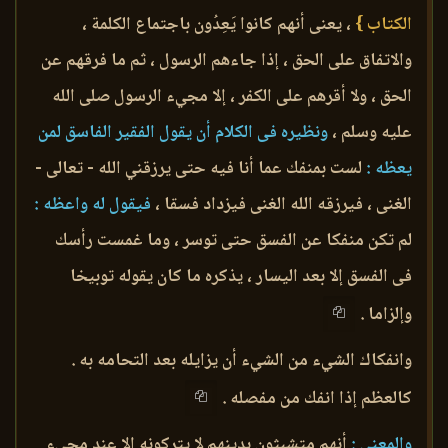
الكتاب }
، يعنى أنهم كانوا يَعِدُون باجتماع الكلمة ،
والاتفاق على الحق ، إذا جاءهم الرسول ، ثم ما فرقهم عن
الحق ، ولا أقرهم على الكفر ، إلا مجيء الرسول صلى الله
عليه وسلم ،
ونظيره فى الكلام أن يقول الفقير الفاسق لمن
يعظه :
لست بمنفك عما أنا فيه حتى يرزقني الله - تعالى -
الغنى ، فيرزقه الله الغنى فيزداد فسقا ،
فيقول له واعظه :
لم تكن منفكا عن الفسق حتى توسر ، وما غمست رأسك
فى الفسق إلا بعد اليسار ، يذكره ما كان يقوله توبيخا
وإلزاما .
وانفكاك الشيء من الشيء أن يزايله بعد التحامه به .
كالعظم إذا انفك من مفصله .
والمعنى :
أنهم متشبثون بدينهم لا يتركونه إلا عند مجيء