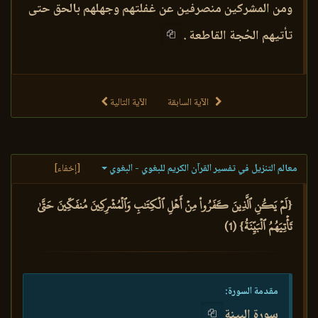
ومن المشركين منصرفين عن غفلتهم وجهلهم بالحق حتى
تأتيهم الحُجة القاطعة .
الآية السابقة
الآية التالية
معالم التنزيل في تفسير القرآن الكريم للبغوي - البغوي
[إخفاء]
{لَمۡ يَكُنِ ٱلَّذِينَ كَفَرُواْ مِنۡ أَهۡلِ ٱلۡكِتَٰبِ وَٱلۡمُشۡرِكِينَ مُنفَكِّينَ حَتَّىٰ
تَأۡتِيَهُمُ ٱلۡبَيِّنَةُ} (1)
مقدمة السورة:
سورة البينة