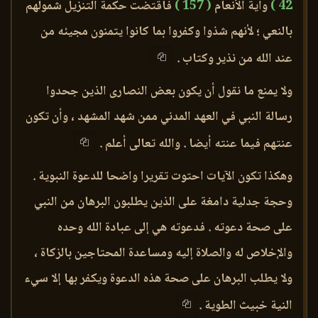
42 )
وآية الأنعام
( 157 )
فاقتضت حكمة التنزيل شمولهم
بالنعي ؛ لأنهم شذوا وكفروا بما كانوا يتمنون مجيئه من
عند الله من نذير وكتاب .
ولا يمنع ما نقول أن يكون بعض النصارى الذين جحدوا
رسالة النبي في العهد المدني ممن شهد المشهد ، وأن تكون
عنتهم فيما عنته أيضا . والله تعالى أعلم .
وهكذا تكون الآيات احتوت تقريرا واضحا للدعوة النبوية .
وحجة جدلية دامغة على الذين يطلبون البرهان من النبي
على صحة دعوته . فدعوته هي إلى عبادة الله وحده
والإخلاص له والصلاة إليه ومساعدة المحتاجين بالزكاة ،
ولا يطلب البرهان على صحة هذه الدعوة ويكفر بها إلا سيء
النية خبيث الطوية .