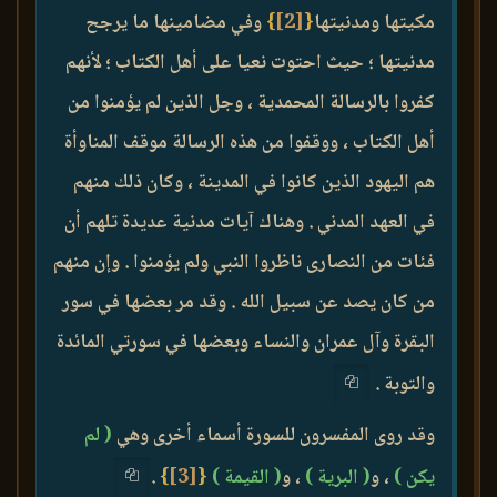
مكيتها ومدنيتها
{
[2]
}
وفي مضامينها ما يرجح
مدنيتها ؛ حيث احتوت نعيا على أهل الكتاب ؛ لأنهم
كفروا بالرسالة المحمدية ، وجل الذين لم يؤمنوا من
أهل الكتاب ، ووقفوا من هذه الرسالة موقف المناوأة
هم اليهود الذين كانوا في المدينة ، وكان ذلك منهم
في العهد المدني . وهناك آيات مدنية عديدة تلهم أن
فئات من النصارى ناظروا النبي ولم يؤمنوا . وإن منهم
من كان يصد عن سبيل الله . وقد مر بعضها في سور
البقرة وآل عمران والنساء وبعضها في سورتي المائدة
والتوبة .
وقد روى المفسرون للسورة أسماء أخرى وهي
( لم
يكن )
، و
( البرية )
، و
( القيمة )
{
[3]
}
.