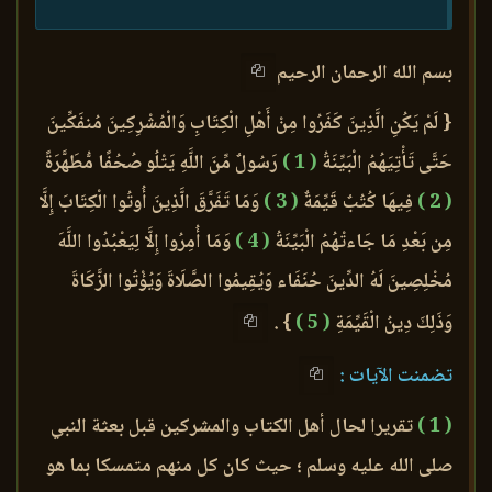
بسم الله الرحمان الرحيم
{ لَمْ يَكُنِ الَّذِينَ كَفَرُوا مِنْ أَهْلِ الْكِتَابِ وَالْمُشْرِكِينَ مُنفَكِّينَ
حَتَّى تَأْتِيَهُمُ الْبَيِّنَةُ
( 1 )
رَسُولٌ مِّنَ اللَّهِ يَتْلُو صُحُفًا مُّطَهَّرَةً
( 2 )
فِيهَا كُتُبٌ قَيِّمَةٌ
( 3 )
وَمَا تَفَرَّقَ الَّذِينَ أُوتُوا الْكِتَابَ إِلَّا
مِن بَعْدِ مَا جَاءتْهُمُ الْبَيِّنَةُ
( 4 )
وَمَا أُمِرُوا إِلَّا لِيَعْبُدُوا اللَّهَ
مُخْلِصِينَ لَهُ الدِّينَ حُنَفَاء وَيُقِيمُوا الصَّلَاةَ وَيُؤْتُوا الزَّكَاةَ
وَذَلِكَ دِينُ الْقَيِّمَةِ
( 5 )
} .
تضمنت الآيات :
( 1 )
تقريرا لحال أهل الكتاب والمشركين قبل بعثة النبي
صلى الله عليه وسلم ؛ حيث كان كل منهم متمسكا بما هو