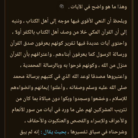
وهذا ما هو واضح في الآيات .
ويلحظ أن النعي الأقوى فيها موجه إلى أهل الكتاب ، وننبه
إلى أن القرآن المكي خلا من وصف أهل الكتاب بالكفر أولا ،
واحتوى آيات عديدة فيها تقرير كونهم يعرفون صدق القرآن
ورسالة الرسول كما يعرفون أبناءهم . واعترافهم بأن القرآن
منزل من الله ، وكونهم فرحوا به وبالرسالة المحمدية ،
واعتبروها مصدقا لوعد الله الذي في كتبهم برسالة محمد
صلى الله عليه وسلم وصفاته ، وأعلنوا إيمانهم وانضواءهم
للإسلام ، وخشعوا وسجدوا وبكوا دون مبالاة بما كان من
تثريب المشركين لهم على ما ورد في آيات من سور الأنعام
والأعراف والإسراء والقصص والعنكبوت والأحقاف ،
وشرحناه في سياق تفسيرها ،
بحيث يقال :
إنه لم يبق