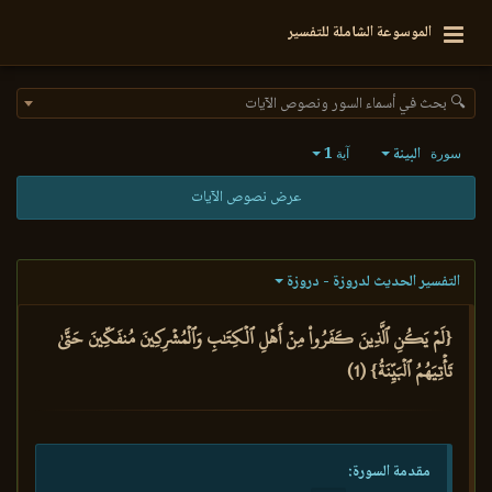
الموسوعة الشاملة للتفسير
🔍 بحث في أسماء السور ونصوص الآيات
البينة
1
سورة
آية
عرض نصوص الآيات
التفسير الحديث لدروزة - دروزة
{لَمۡ يَكُنِ ٱلَّذِينَ كَفَرُواْ مِنۡ أَهۡلِ ٱلۡكِتَٰبِ وَٱلۡمُشۡرِكِينَ مُنفَكِّينَ حَتَّىٰ
تَأۡتِيَهُمُ ٱلۡبَيِّنَةُ} (1)
مقدمة السورة: