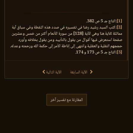
[1]
:التاج جـ 5 ص 382.
[2]
:كتب السيد رشيد رضا في تفسيره في صدد هذه النقطة وفي سياق آية
مماثلة للآية هنا وهي الآية [128] من سورة الأنعام أكثر من خمس وعشرين
صفحة استعرض فيها أقوال من يقول بالتأييد ومن يقول بخلافه وأورد
حججهم النقلية والعقلية وانتهى إلى إناطة الأمر إلى حكمة الله ورحمته وعدله.
[3]
:التاج جـ 5 ص 173 و 174.
الآية السابقة
الآية التالية
المقارنة مع تفسير آخر