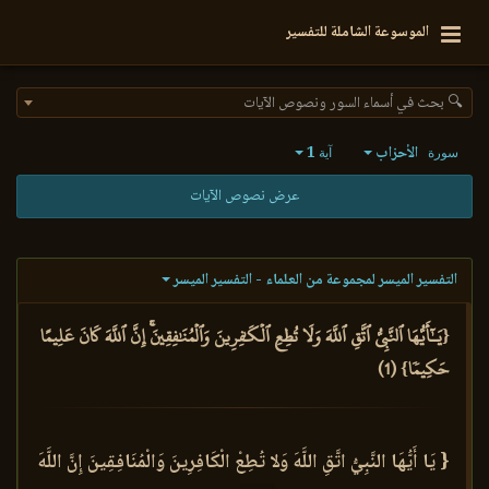
الموسوعة الشاملة للتفسير
🔍 بحث في أسماء السور ونصوص الآيات
الأحزاب
1
سورة
آية
عرض نصوص الآيات
التفسير الميسر لمجموعة من العلماء - التفسير الميسر
{يَـٰٓأَيُّهَا ٱلنَّبِيُّ ٱتَّقِ ٱللَّهَ وَلَا تُطِعِ ٱلۡكَٰفِرِينَ وَٱلۡمُنَٰفِقِينَۚ إِنَّ ٱللَّهَ كَانَ عَلِيمًا
حَكِيمٗا} (1)
{ يَا أَيُّهَا النَّبِيُّ اتَّقِ اللَّهَ وَلا تُطِعْ الْكَافِرِينَ وَالْمُنَافِقِينَ إِنَّ اللَّهَ