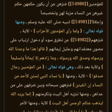
للمؤمنين
{
[54980]
}
فنزهن عن أن يكون حكمهن حكم
غيرهن من النساء مزية لهن وتخصيصاً
وإجلالاً
{
[54981]
}
لنبيه صلى الله عليه وسلم ،
ومنها
قوله تعالى :
{ ولما رأى المؤمنون الأحزاب }
- الآية ،
فنزههم
{
[54982]
}
عن تطرق سوء أو دخول ارتياب على
مصون معتقداتهم وجليل إيمانهم
{ قالوا هذا ما وعدنا الله
ورسوله وصدق الله ورسوله ، وما زادهم إلا إيماناً وتسليماً
}
والآية بعد ذلك ،
وهي قوله تعالى :
{ من المؤمنين رجال
صدقوا }
- الآية ، ومنها
{ يا نساء النبي لستن كأحد من
النساء إن اتقيتن }
فنزههن سبحانه وبين شرفهن على من
عداهن ، ومنها تنزيه أهل البيت وتكرمتهم
{ إنما يريد الله
ليذهب عنكم الرجس أهل البيت }
الآية ، ومنها الأمر