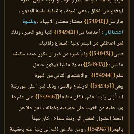
موارد إقامة غيره فيصير رسولاً . والرتبة الأولى كثيرة
الوقوع في الخلق ، وهي النبوة ، والثانية قليلة الوقوع ،
فالرسل
{
[54940]
}
معشار معشار الأنبياء ،
وللنبوة
اشتقاقان :
أحدهما من
{
[54941]
}
النبأ وهو الخبر ، وذلك
لمن اصطفي من البشر لرتبة السماع والإنباء
فنبئ
{
[54942]
}
ونبأ غيره من غير أن يكون عنده حقيقة
ما نبيء
{
[54943]
}
به ولا ما نبأ فيكون حامل
علم
{
[54944]
}
، والاشتقاق الثاني من النبوة
وهي
{
[54945]
}
الارتفاع والعلو ، وذلك لمن أعلى عن رتبة
النبأ إلى رتبة العلم . فكان مطلعاً
{
[54946]
}
على علم ما
ورد عليه من الغيب على حقيقته وكماله ، فمن علا عن
الحظ المتنزل العقلي إلى رتبة سماع ، كان نبيئاً
بالهمز
{
[54947]
}
، ومن علا عن ذلك إلى رتبة علم بحقيقة