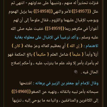
فنزلت تحذيراً له منهم ، وتنبيهاً على عداوتهم - انتهى ثم
علل
{
[54957]
}
الأمر والنهي
{
[54958]
}
بما يزيل الهموم
ويوجب الإقبال عليهما واللزوم ، فقال ملوحاً إلى أن لهم
أغواراً في مكرهم ربما
{
[54959]
}
خفيت عليه صلى الله
عليه وسلم ،
وأكد ترغيباً في الإقبال على معلوله بغاية
الاهتمام :
{ إن الله }
أي بعظيم كماله وعز جلاله
{ كان }
أزلاً وأبداً
{ عليماً }
شامل العلم
{ حكيماً }
بالغ الحكمة فهو
لم يأمرك بأمر إلا وقد علم ما يترتب عليه ، وأحكم إصلاح
الحال فيه .
وقال الإمام أبو جعفر بن الزبير في برهانه :
افتتحها
سبحانه بأمر نبيه باتقائه ، ونهيه عن الصغو
{
[54960]
}
إلى الكافرين والمنافقين ، واتباعه ما يوحي إليه ، تنزيهاً