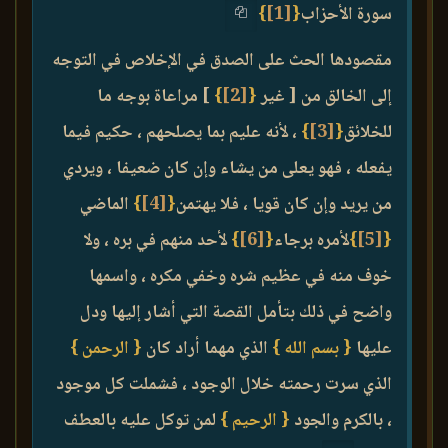
سورة الأحزاب
{
[1]
}
مقصودها الحث على الصدق في الإخلاص في التوجه
إلى الخالق من [ غير
{
[2]
}
] مراعاة بوجه ما
للخلائق
{
[3]
}
، لأنه عليم بما يصلحهم ، حكيم فيما
يفعله ، فهو يعلى من يشاء وإن كان ضعيفا ، ويردي
من يريد وإن كان قويا ، فلا يهتمن
{
[4]
}
الماضي
{
[5]
}
لأمره برجاء
{
[6]
}
لأحد منهم في بره ، ولا
خوف منه في عظيم شره وخفي مكره ، واسمها
واضح في ذلك بتأمل القصة التي أشار إليها ودل
عليها
{ بسم الله }
الذي مهما أراد كان
{ الرحمن }
الذي سرت رحمته خلال الوجود ، فشملت كل موجود
، بالكرم والجود
{ الرحيم }
لمن توكل عليه بالعطف