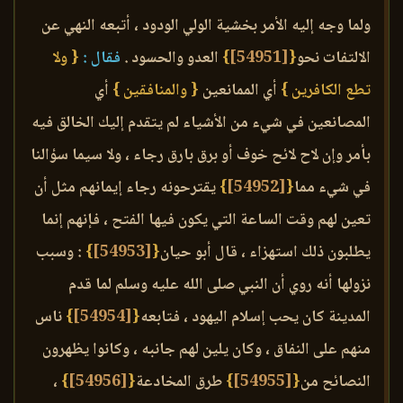
ولما وجه إليه الأمر بخشية الولي الودود ، أتبعه النهي عن
الالتفات نحو
{
[54951]
}
العدو والحسود .
فقال :
{ ولا
تطع الكافرين }
أي الممانعين
{ والمنافقين }
أي
المصانعين في شيء من الأشياء لم يتقدم إليك الخالق فيه
بأمر وإن لاح لائح خوف أو برق بارق رجاء ، ولا سيما سؤالنا
في شيء مما
{
[54952]
}
يقترحونه رجاء إيمانهم مثل أن
تعين لهم وقت الساعة التي يكون فيها الفتح ، فإنهم إنما
يطلبون ذلك استهزاء ، قال أبو حيان
{
[54953]
}
: وسبب
نزولها أنه روي أن النبي صلى الله عليه وسلم لما قدم
المدينة كان يحب إسلام اليهود ، فتابعه
{
[54954]
}
ناس
منهم على النفاق ، وكان يلين لهم جانبه ، وكانوا يظهرون
النصائح من
{
[54955]
}
طرق المخادعة
{
[54956]
}
،