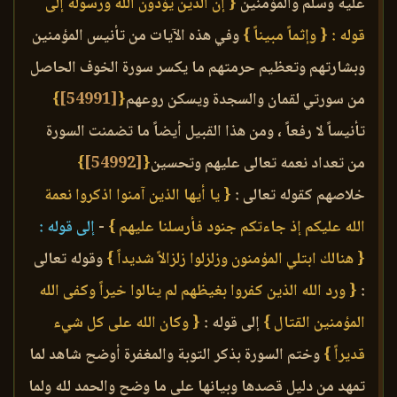
عليه وسلم والمؤمنين
{ إن الذين يؤذون الله ورسوله إلى
قوله : { وإثماً مبيناً }
وفي هذه الآيات من تأنيس المؤمنين
وبشارتهم وتعظيم حرمتهم ما يكسر سورة الخوف الحاصل
من سورتي لقمان والسجدة ويسكن روعهم
{
[54991]
}
تأنيساً لا رفعاً ، ومن هذا القبيل أيضاً ما تضمنت السورة
من تعداد نعمه تعالى عليهم وتحسين
{
[54992]
}
خلاصهم كقوله تعالى :
{ يا أيها الذين آمنوا اذكروا نعمة
الله عليكم إذ جاءتكم جنود فأرسلنا عليهم }
-
إلى قوله :
{ هنالك ابتلي المؤمنون وزلزلوا زلزالاً شديداً }
وقوله تعالى
:
{ ورد الله الذين كفروا بغيظهم لم ينالوا خيراً وكفى الله
المؤمنين القتال }
إلى قوله :
{ وكان الله على كل شيء
قديراً }
وختم السورة بذكر التوبة والمغفرة أوضح شاهد لما
تمهد من دليل قصدها وبيانها على ما وضح والحمد لله ولما