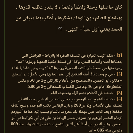
كان حاصلها رحمة ولطفاً ونعمة ، لا يقدر عظيم قدرها ،
وينقطع العالم دون الوفاء بشكرها ، أعقب بما ينبغي من
الحمد يعني أول سبأ - انتهى .
[1]
:- هكذا ثبتت العبارة في النسخة المخزونة بالرباط – المراقش التي
جعلناها أصلا وأساسا للمتن، وكذا في نسخة مكتبة المدينة ورمزها "مد"
وموضعها في نسخة دار الكتب المصرية ورمزها "م": رب زدني علما يا فتاح.
[2]
:- في م ومد: قال أفقر الخلائق إلى عفو الخالق؛ وفي الأصل: أبو إسحاق
– مكان: أبو الحسن، والتصحيح من الأعلام للزركلي ج1 ص 50 وعكس
المخطوطة أمام ص 56 وهامش الأنساب للسمعاني ج2 ص280.
[3]
:- ضبطه في الأعلام بضم الراء وتخفيف الباء.
[4]
:- ضبطه الشيخ عبد الرحمن بن يحيى المعلمي اليماني رحمه الله في
تعليقه على الأنساب ج2 ص280 وقال: البقاعي يكسر الموحدة وفتح القاف
مخففة وبعد الألف عين مهملة بلد معروف بالشام ينسب إليه جماعة أشهرهم
الإمام المفسر إبراهيم بن عمر بن حسن الرباط بن علي بن أبي بكر البقاعي أبو
الحسن برهان الدين من أجلة أهل القرن التاسع له عدة مؤلفات ولد سنة 809
وتوفي سنة 885 – اهـ.