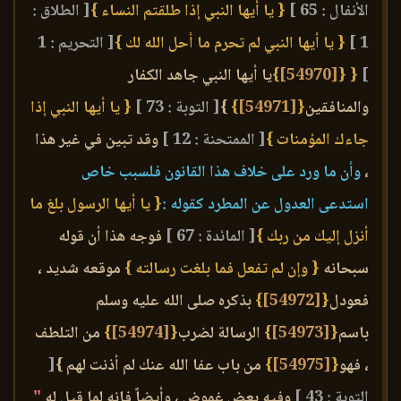
الأنفال : 65 ]
{ يا أيها النبي إذا طلقتم النساء }
[ الطلاق :
1 ]
{ يا أيها النبي لم تحرم ما أحل الله لك }
[ التحريم : 1
]
{ {
[54970]
}
يا أيها النبي جاهد الكفار
والمنافقين
{
[54971]
}
}
[ التوبة : 73 ]
{ يا أيها النبي إذا
جاءك المؤمنات }
[ الممتحنة : 12 ]
وقد تبين في غير هذا
،
وأن ما ورد على خلاف هذا القانون فلسبب خاص
استدعى العدول عن المطرد كقوله :
{ يا أيها الرسول بلغ ما
أنزل إليك من ربك }
[ المائدة : 67 ]
فوجه هذا أن قوله
سبحانه
{ وإن لم تفعل فما بلغت رسالته }
موقعه شديد ،
فعودل
{
[54972]
}
بذكره صلى الله عليه وسلم
باسم
{
[54973]
}
الرسالة لضرب
{
[54974]
}
من التلطف
، فهو
{
[54975]
}
من باب عفا الله عنك لم أذنت لهم }
[
التوبة : 43 ]
وفيه بعض غموض ، وأيضاً فإنه لما قيل له
"