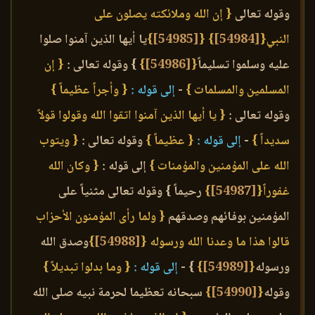
وقوله تعالى
{ إن الله وملائكته يصلون على
النبي{
[54984]
}
{
[54985]
}
يا أيها الذين آمنوا صلوا
عليه وسلموا تسليماً
{
[54986]
}
} وقوله تعالى :
{ إن
المسلمين والمسلمات }
-
إلى قوله :
{ وأجراً عظيماً }
وقوله تعالى :
{ يا أيها الذين آمنوا اتقوا الله وقولوا قولاً
سديداً }
-
إلى قوله :
{ عظيماً }
وقوله تعالى :
{ ويتوب
الله على المؤمنين والمؤمنات }
إلى قوله :
{ وكان الله
غفوراً{
[54987]
}
رحيماً } وقوله تعالى مثنياً على
المؤمنين بوفائهم وصدقهم
{ ولما رأى المؤمنون الأحزاب
قالوا هذا ما وعدنا الله ورسوله {
[54988]
}
وصدق الله
ورسوله
{
[54989]
}
} -
إلى قوله :
{ وما بدلوا تبديلاً }
وقوله
{
[54990]
}
سبحانه تعظيما لحرمة نبيه صلى الله