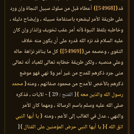
قد
{
[54968]
}
أعطاه قبل من سلوك سبيل النجاة وإن ورد
على طريقة الأمر ليشعره باستقامة سبيله ، وإيضاح دليله ،
وخاطبه بلفظ النبوة لأنه أمر عقب تخويف وإنذار وإن كان
عليه السلام قد نزه الله قدره على أن يكون منه خلاف
التقوى ، وعصمه من
{
[54969]
}
كل ما ينافر نزاهة حاله
وعلي منصبه ، ولكن طريقة خطابه تعالى للعباد أنه تعالى
متى جرد ذكرهم للمدح من غير أمر ولا نهي فهو موضع
ذكرهم بالأخص الأمدح من محمود صفاتهم ، ومنه
{ محمد
رسول الله والذين معه }
[ الفتح : 29 ]
- الآيات ، فذكره
صلى الله عليه وسلم باسم الرسالة ، ومهما كان الأمر
والنهي ، عدل في الغالب إلى الأعم ، ومنه
{ يا أيها النبي
اتق الله }
{ يا أيها النبي حرض المؤمنين على القتال }
[