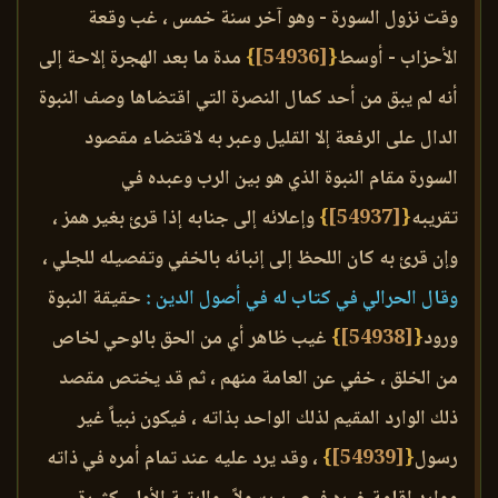
وقت نزول السورة - وهو آخر سنة خمس ، غب وقعة
الأحزاب - أوسط
{
[54936]
}
مدة ما بعد الهجرة إلاحة إلى
أنه لم يبق من أحد كمال النصرة التي اقتضاها وصف النبوة
الدال على الرفعة إلا القليل وعبر به لاقتضاء مقصود
السورة مقام النبوة الذي هو بين الرب وعبده في
تقريبه
{
[54937]
}
وإعلائه إلى جنابه إذا قرئ بغير همز ،
وإن قرئ به كان اللحظ إلى إنبائه بالخفي وتفصيله للجلي ،
وقال الحرالي في كتاب له في أصول الدين :
حقيقة النبوة
ورود
{
[54938]
}
غيب ظاهر أي من الحق بالوحي لخاص
من الخلق ، خفي عن العامة منهم ، ثم قد يختص مقصد
ذلك الوارد المقيم لذلك الواحد بذاته ، فيكون نبياً غير
رسول
{
[54939]
}
، وقد يرد عليه عند تمام أمره في ذاته