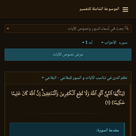
الموسوعة الشاملة للتفسير
🔍 بحث في أسماء السور ونصوص الآيات
الأحزاب
1
سورة
آية
عرض نصوص الآيات
نظم الدرر في تناسب الآيات و السور للبقاعي - البقاعي
{يَـٰٓأَيُّهَا ٱلنَّبِيُّ ٱتَّقِ ٱللَّهَ وَلَا تُطِعِ ٱلۡكَٰفِرِينَ وَٱلۡمُنَٰفِقِينَۚ إِنَّ ٱللَّهَ كَانَ عَلِيمًا
حَكِيمٗا} (1)
مقدمة السورة: