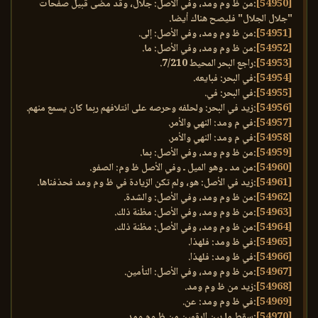
[54950]
:من ظ وم ومد، وفي الأصل: جلال، وقد مضى قبيل صفحات
"جلال الجلال" فليصح هناك أيضا.
[54951]
:من ظ وم ومد، وفي الأصل: إلى.
[54952]
:من ظ وم ومد، وفي الأصل: ما.
[54953]
:راجع البحر المحيط 7/210.
[54954]
:في البحر: فبايعه.
[54955]
:في البحر: في.
[54956]
:زيد في البحر: ولحلفه وحرصه على ائتلافهم ربما كان يسمع منهم.
[54957]
:في م ومد: النهي والأمر.
[54958]
:في م ومد: النهي والأمر.
[54959]
:من ظ وم ومد، وفي الأصل: بما.
[54960]
:من مد ـ وهو الميل ـ وفي الأصل ظ وم: الصفو.
[54961]
:زيد في الأصل: هو، ولم تكن الزيادة في ظ وم ومد فحذفناها.
[54962]
:من ظ وم ومد، وفي الأصل: والشدة.
[54963]
:من ظ وم ومد، وفي الأصل: مظنة ذلك.
[54964]
:من ظ وم ومد، وفي الأصل: مظنة ذلك.
[54965]
:في ظ ومد: فلهذا.
[54966]
:في ظ ومد: فلهذا.
[54967]
:من ظ وم ومد، وفي الأصل: التأمين.
[54968]
:زيد من ظ وم ومد.
[54969]
:في ظ وم ومد: عن.
[54970]
:سقط ما بين الرقمين من ظ وم ومد.