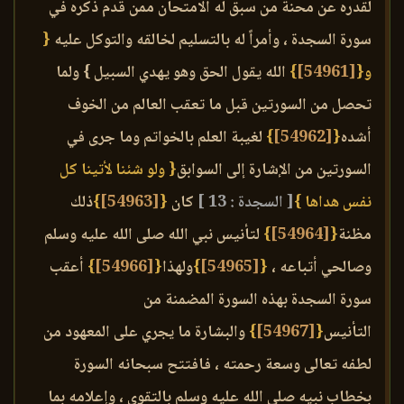
لقدره عن محنة من سبق له الامتحان ممن قدم ذكره في
سورة السجدة ، وأمراً له بالتسليم لخالقه والتوكل عليه
{
و{
[54961]
}
الله يقول الحق وهو يهدي السبيل } ولما
تحصل من السورتين قبل ما تعقب العالم من الخوف
أشده
{
[54962]
}
لغيبة العلم بالخواتم وما جرى في
السورتين من الإشارة إلى السوابق
{ ولو شئنا لأتينا كل
نفس هداها }
[ السجدة : 13 ]
كان
{
[54963]
}
ذلك
مظنة
{
[54964]
}
لتأنيس نبي الله صلى الله عليه وسلم
وصالحي أتباعه ،
{
[54965]
}
ولهذا
{
[54966]
}
أعقب
سورة السجدة بهذه السورة المضمنة من
التأنيس
{
[54967]
}
والبشارة ما يجري على المعهود من
لطفه تعالى وسعة رحمته ، فافتتح سبحانه السورة
بخطاب نبيه صلى الله عليه وسلم بالتقوى ، وإعلامه بما