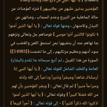
بالحجاب
{ يا أيها النبي قل لأزواجك وبناتك ونساء
المؤمنين يدنين عليهن من جلابيبهن }
فنزه المؤمنات عن
حالة الجاهلية من التبرج وعدم الحجاب ، وصانهن عن
التبذل والامتهان ،
ومنها قوله تعالى :
{ يا أيها الذين آمنوا
لا تكونوا كالذين آذوا موسى }
فوصاهم جل وتعالى ونزههم
بما نهاهم عنه أن يتشبهوا بمن استحق اللعن والغضب في
سوء أدبهم وعظيم مرتكبهم ، إلى ما تضمنت
{
[54983]
}
السورة من هذا القبيل ،
ثم أتبع سبحانه ما تقدم بالبشارة
العامة واللطف الشامل كقوله تعالى :
{ يا أيها النبي إنا
أرسلناك شاهداً ومبشراً ونذيراً وداعياً إلى الله بإذنه
وسراجاً منيراً }
ثم قال تعالى :
{ وبشر المؤمنين بأن لهم
من الله فضلاً كبيراً }
وقوله تعالى :
{ يا أيها الذين آمنوا
اذكروا الله ذكراً كثيراً }
-
إلى قوله تعالى :
{ أجراً كريماً }