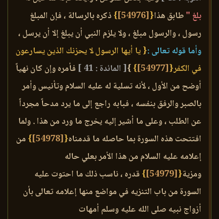
بلغ "
طابق هذا
{
[54976]
}
ذكره بالرسالة ، فإن المبلغ
رسول ، والرسول مبلغ ، ولا يلزم النبي أن يبلغ إلا أن يرسل ،
وأما قوله تعالى :
{ يا أيها الرسول لا يحزنك الذين يسارعون
في الكفر{
[54977]
}
}
[ المائدة : 41 ]
فأمره وإن كان نهياً
أوضح من الأول ، لأنه تسلية له عليه السلام وتأنيس وأمر
بالصبر والرفق بنفسه ، فبابه راجع إلى ما يرد مدحاً مجرداً
عن الطلب ، وعلى ما أشير إليه يخرج ما ورد من هذا . ولما
افتتحت هذه السورة بما حاصله ما قدمناه
{
[54978]
}
من
إعلامه عليه السلام من هذا الأمر بعلي حاله
ومزية
{
[54979]
}
قدره ، ناسب ذلك ما احتوت عليه
السورة من باب التنزيه في مواضع منها إعلامه تعالى بأن
أزواج نبيه صلى الله عليه وسلم أمهات