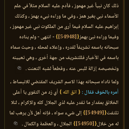
ذلك كان نبياً غير مهموز ، فآدم عليه السلام مثلاً في علم
الأسماء نبي بغير همز ، وفي ما وراءه نبيء بهمز ، وكذلك
إبراهيم عليه السلام فيما أرى من الملكوت نبي غير مهموز ،
وفيما وراءه نبئ بهمز
{
[54948]
}
- انتهى - ولم يناده
سبحانه باسمه تشريفاً لقدره ، وإعلاء لمحله ، وحيث سماه
باسمه في الأخبار فللتشريف من جهة أخرى ، وهي تعيينه
وتخصيصه إزالة للبس عنه ، وقطعاً لشبه التعنت .
ولما ناداه سبحانه بهذا الاسم الشريف المقتضي للانبساط ،
أمره بالخوف فقال :
{ اتق الله }
أي زد من التقوى يا أعلى
الخلائق بمقدار ما تقدر عليه لذي الجلال كله والإكرام ، لئلا
تلتفت
{
[54949]
}
إلى شيء سواه ، فإنه أهل لأن يرهب لما
له من خلال
{
[54950]
}
الجلال ، والعظمة والكمال .