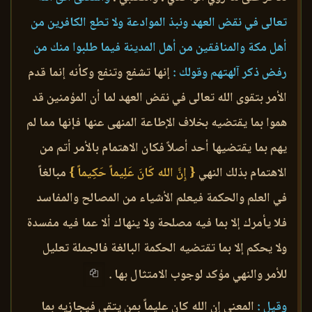
تعالى في نقض العهد ونبذ الموادعة ولا تطع الكافرين من
أهل مكة والمنافقين من أهل المدينة فيما طلبوا منك من
رفض ذكر آلهتهم وقولك :
إنها تشفع وتنفع وكأنه إنما قدم
الأمر بتقوى الله تعالى في نقض العهد لما أن المؤمنين قد
هموا بما يقتضيه بخلاف الإطاعة المنهى عنها فإنها مما لم
يهم بما يقتضيها أحد أصلاً فكان الاهتمام بالأمر أتم من
الاهتمام بذلك النهي
{ إِنَّ الله كَانَ عَلِيماً حَكِيماً }
مبالغاً
في العلم والحكمة فيعلم الأشياء من المصالح والمفاسد
فلا يأمرك إلا بما فيه مصلحة ولا ينهاك ألا عما فيه مفسدة
ولا يحكم إلا بما تقتضيه الحكمة البالغة فالجملة تعليل
للأمر والنهي مؤكد لوجوب الامتثال بها .
وقيل :
المعنى إن الله كان عليماً بمن يتقي فيجازيه بما