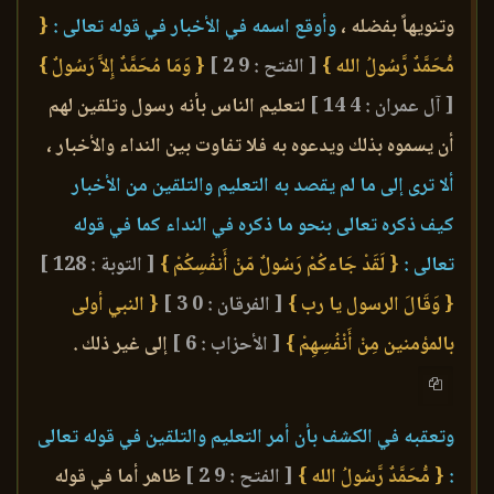
وتنويهاً بفضله ،
وأوقع اسمه في الأخبار في قوله تعالى :
{
مُّحَمَّدٌ رَّسُولُ الله }
[ الفتح : 9 2 ]
{ وَمَا مُحَمَّدٌ إِلاَّ رَسُولٌ }
[ آل عمران : 4 14 ]
لتعليم الناس بأنه رسول وتلقين لهم
أن يسموه بذلك ويدعوه به فلا تفاوت بين النداء والأخبار ،
ألا ترى إلى ما لم يقصد به التعليم والتلقين من الأخبار
كيف ذكره تعالى بنحو ما ذكره في النداء كما في قوله
تعالى :
{ لَقَدْ جَاءكُمْ رَسُولٌ مّنْ أَنفُسِكُمْ }
[ التوبة : 128 ]
{ وَقَالَ الرسول يا رب }
[ الفرقان : 0 3 ]
{ النبي أولى
بالمؤمنين مِنْ أَنْفُسِهِمْ }
[ الأحزاب : 6 ]
إلى غير ذلك .
وتعقبه في الكشف بأن أمر التعليم والتلقين في قوله تعالى
:
{ مُّحَمَّدٌ رَّسُولُ الله }
[ الفتح : 9 2 ]
ظاهر أما في قوله