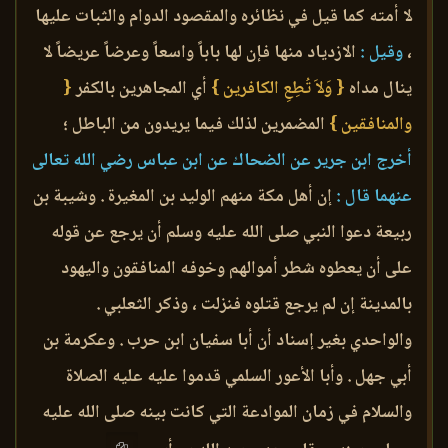
لا أمته كما قيل في نظائره والمقصود الدوام والثبات عليها
،
وقيل :
الازدياد منها فإن لها باباً واسعاً وعرضاً عريضاً لا
ينال مداه
{ وَلاَ تُطِعِ الكافرين }
أي المجاهرين بالكفر
{
والمنافقين }
المضمرين لذلك فيما يريدون من الباطل ؛
أخرج ابن جرير عن الضحاك عن ابن عباس رضي الله تعالى
عنهما قال :
إن أهل مكة منهم الوليد بن المغيرة . وشيبة بن
ربيعة دعوا النبي صلى الله عليه وسلم أن يرجع عن قوله
على أن يعطوه شطر أموالهم وخوفه المنافقون واليهود
بالمدينة إن لم يرجع قتلوه فنزلت ، وذكر الثعلبي .
والواحدي بغير إسناد أن أبا سفيان ابن حرب . وعكرمة بن
أبي جهل . وأبا الأعور السلمي قدموا عليه عليه الصلاة
والسلام في زمان الموادعة التي كانت بينه صلى الله عليه