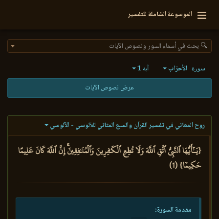
الموسوعة الشاملة للتفسير
🔍 بحث في أسماء السور ونصوص الآيات
الأحزاب
1
سورة
آية
عرض نصوص الآيات
روح المعاني في تفسير القرآن والسبع المثاني للآلوسي - الآلوسي
{يَـٰٓأَيُّهَا ٱلنَّبِيُّ ٱتَّقِ ٱللَّهَ وَلَا تُطِعِ ٱلۡكَٰفِرِينَ وَٱلۡمُنَٰفِقِينَۚ إِنَّ ٱللَّهَ كَانَ عَلِيمًا
حَكِيمٗا} (1)
مقدمة السورة: