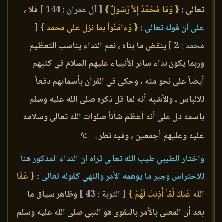
تعالى :
{ وَمَا مُحَمَّدٌ إِلاَّ رَسُولٌ }
[ آل عمران : 144 ]
فلا ،
على أن قوله تعالى :
{ وَءامَنُواْ بما نزل على محمد }
[
محمد : 2 ]
ينقض ما بناه ، نعم النداء يناسب التعظيم
وربما يكون نداء سائر الأنبياء عليهم السلام في كتبهم
أيضاً على نحو منه ، وحكى في القرآن بأسمائهم دفعاً
للالباس ، والأشبه أنه لما قل ذكره صلى الله عليه وسلم
باسمه دل على أنه أعظم شأناً صلوات الله تعالى وسلامه
عليه وعليهم أجمعين ، وفيه نظر .
واختار الطيبي طيب الله تعالى ثراه أن النداء المذكور هنا
للاحتراس وجبر ما يوهمه الأمر والنهي كقوله تعالى :
{ عَفَا
الله عَنكَ لَّمّاً أَذِنتَ لَهُمْ }
[ التوبة : 43 ]
وظاهر سياق ما
بعد أن المعنى بالأمر بالتقوى هو النبي صلى الله عليه وسلم