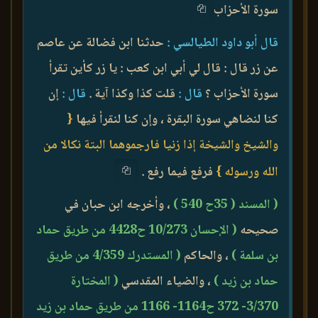
سورة الأحزاب
قال أبو داود الطيالسي :
حدثنا ابن فضالة عن عاصم
عن زر قال : قال لي أبي ابن كعب : يا زر كأين تقرأ
سورة الأحزاب ؟
قال :
قلت كذا وكذا آية .
قال :
إن
كنا لنضاهي سورة البقرة ، وإن كنا لنقرأ فيها
{
والشيخ والشيخة إذا زنيا فارجموهما البتة نكالا من
الله ورسوله }
فرفع فيما رفع .
( المسند ( 35ح 540 )
، وأخرجه ابن حبان في
صحيحه
( الإحسان 10/273 ح4428 من طريق حماد
بن سلمة )
، والحاكم
( المستدرك 4/359 من طريق
حماد بن زيد )
، والضياء المقدسي
( المختارة
3/370- 372 ح1164- 1166 من طريق حماد بن زيد