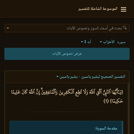
الموسوعة الشاملة للتفسير
🔍 بحث في أسماء السور ونصوص الآيات
الأحزاب
1
سورة
آية
عرض نصوص الآيات
التفسير الصحيح لبشير ياسين - بشير ياسين
{يَـٰٓأَيُّهَا ٱلنَّبِيُّ ٱتَّقِ ٱللَّهَ وَلَا تُطِعِ ٱلۡكَٰفِرِينَ وَٱلۡمُنَٰفِقِينَۚ إِنَّ ٱللَّهَ كَانَ عَلِيمًا
حَكِيمٗا} (1)
مقدمة السورة: