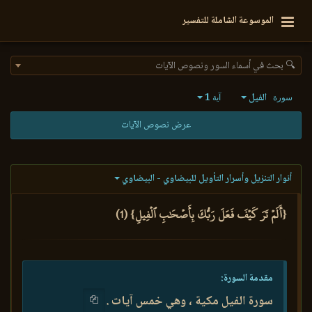
الموسوعة الشاملة للتفسير
🔍 بحث في أسماء السور ونصوص الآيات
الفيل
1
سورة
آية
عرض نصوص الآيات
أنوار التنزيل وأسرار التأويل للبيضاوي - البيضاوي
{أَلَمۡ تَرَ كَيۡفَ فَعَلَ رَبُّكَ بِأَصۡحَٰبِ ٱلۡفِيلِ} (1)
مقدمة السورة:
سورة الفيل مكية ، وهي خمس آيات .