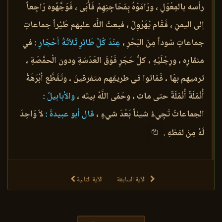
رأسه بالمِعْوَلِ ، ورَامَوْهُ بِمَحَاجِنِهِمْ فَأَبَى ، فَوَجَّهُوه رَاجِعاً
إلى اليمنِ ، فَقَام يُهَرْوِلُ ، فبعثَ اللَّه عليهم طَيْراً جماعاتٍ
جماعاتٍ سُوداً مِنَ البَحْرِ ،
عِنْدَ كُلِّ طَائرٍ ثَلاَثَةُ أحْجَارٍ :
في
منقارِه ، ورِجْلَيْهِ ، كلُّ حَجَرٍ فَوْقَ العَدَسَةِ ودون الْحمَّصَةِ ،
ترميهم بهَا ، فَمَاتوا في طريقِهم متفرقينَ ، وتَقَطَّع أبْرَهَةُ
أُنْمَلَةً أُنْمَلَةً حتى مات ، وحَمَى اللَّهُ بيتَه ،
والأبابيلُ :
الجماعاتُ تَجِيءُ شيئاً بَعْدَ شيءٍ ،
قال أبو عبيدةَ :
لاَ وَاحِدَ
لَهُ مِنْ لفظهِ .
الآية السابقة
الآية التالية