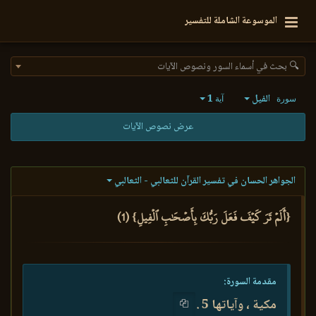
الموسوعة الشاملة للتفسير
🔍 بحث في أسماء السور ونصوص الآيات
الفيل
1
سورة
آية
عرض نصوص الآيات
الجواهر الحسان في تفسير القرآن للثعالبي - الثعالبي
{أَلَمۡ تَرَ كَيۡفَ فَعَلَ رَبُّكَ بِأَصۡحَٰبِ ٱلۡفِيلِ} (1)
مقدمة السورة:
مكية ، وآياتها 5 .