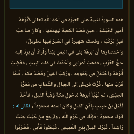
هذه السورةُ تنبيهٌ على العِبرَةِ في أخذِ اللَّهِ تعالى لأَبْرَهَةَ
أميرِ الحَبَشَةِ ، حينَ قَصَدَ الكعبةَ ليهدمَها ، وكانَ صاحبَ
فيلٍ يَرْكَبُه ، وقصتُه شهيرةٌ في السِّيرَ فِيها تطويلٌ ،
واختصارها أن أبرهَة بَنَى في اليمنِ بَيْتاً وأرادَ أن يَرِدَ إليه
حجُّ العَرَبِ ، فذهبَ أعرابي وأحْدَثَ في ذلك البيتِ ، فَغَضِبَ
أَبْرَهَةُ واحْتَفَلَ في جُمُوعِه ، ورَكِبَ الفيلَ وقَصَدَ مكةَ ، فَلمَّا
قَرُبَ منها ، فَرَّتْ قريشٌ إلى الجبالِ والشِّعَابِ من مَعَرَّةِ
الجيْشِ ، ثم تَهَيَّأ أبرهةُ لدخولِ مكةَ وَهَيَّأَ الفيلَ ، فأخَذَ
نُفَيْلُ بنُ حَبِيبٍ بِأُذُنِ الفيلِ وكان اسمه محموداً ،
فقال له :
ابْرُكْ محمودُ ؛ فَإنَّكَ في حَرَمِ اللَّه ، وارْجِعْ مِنْ حَيْثُ جئتَ
رَاشِداً ، فَبَرَكَ الفِيلُ بِذِي الغَمِيسِ ، فَبَعَثُوهُ فَأَبَى ، فَضَرَبُوا