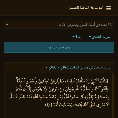
الموسوعة الشاملة للتفسير
🔍 بحث في أسماء السور ونصوص الآيات
الطلاق
1
سورة
آية
عرض نصوص الآيات
لباب التأويل في معاني التنزيل للخازن - الخازن
{يَـٰٓأَيُّهَا ٱلنَّبِيُّ إِذَا طَلَّقۡتُمُ ٱلنِّسَآءَ فَطَلِّقُوهُنَّ لِعِدَّتِهِنَّ وَأَحۡصُواْ ٱلۡعِدَّةَۖ
وَٱتَّقُواْ ٱللَّهَ رَبَّكُمۡۖ لَا تُخۡرِجُوهُنَّ مِنۢ بُيُوتِهِنَّ وَلَا يَخۡرُجۡنَ إِلَّآ أَن يَأۡتِينَ
بِفَٰحِشَةٖ مُّبَيِّنَةٖۚ وَتِلۡكَ حُدُودُ ٱللَّهِۚ وَمَن يَتَعَدَّ حُدُودَ ٱللَّهِ فَقَدۡ ظَلَمَ نَفۡسَهُۥۚ
لَا تَدۡرِي لَعَلَّ ٱللَّهَ يُحۡدِثُ بَعۡدَ ذَٰلِكَ أَمۡرٗا} (1)