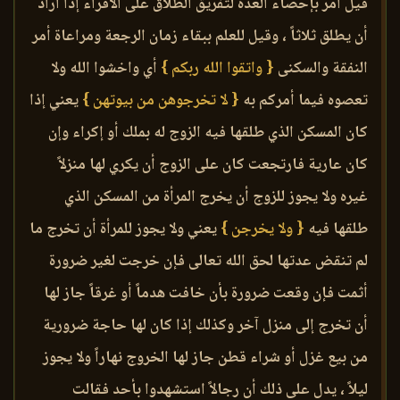
قيل أمر بإحصاء العدة لتفريق الطلاق على الأقراء إذا أراد
أن يطلق ثلاثاً ، وقيل للعلم ببقاء زمان الرجعة ومراعاة أمر
النفقة والسكنى
{ واتقوا الله ربكم }
أي واخشوا الله ولا
تعصوه فيما أمركم به
{ لا تخرجوهن من بيوتهن }
يعني إذا
كان المسكن الذي طلقها فيه الزوج له بملك أو إكراء وإن
كان عارية فارتجعت كان على الزوج أن يكري لها منزلاً
غيره ولا يجوز للزوج أن يخرج المرأة من المسكن الذي
طلقها فيه
{ ولا يخرجن }
يعني ولا يجوز للمرأة أن تخرج ما
لم تنقض عدتها لحق الله تعالى فإن خرجت لغير ضرورة
أثمت فإن وقعت ضرورة بأن خافت هدماً أو غرقاً جاز لها
أن تخرج إلى منزل آخر وكذلك إذا كان لها حاجة ضرورية
من بيع غزل أو شراء قطن جاز لها الخروج نهاراً ولا يجوز
ليلاً ، يدل على ذلك أن رجالاً استشهدوا بأحد فقالت