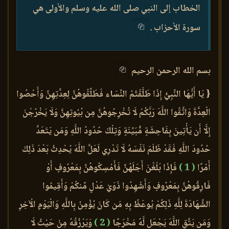
الخطاب إلى النبي صلى الله عليه وسلم والأولى هي
سورة الأحزاب .
بسم الله الرحمن الرحيم
{ يَا أَيُّهَا النَّبِيُّ إِذَا طَلَّقْتُمُ النِّسَاء فَطَلِّقُوهُنَّ لِعِدَّتِهِنَّ وَأَحْصُوا
الْعِدَّةَ وَاتَّقُوا اللَّهَ رَبَّكُمْ لَا تُخْرِجُوهُنَّ مِن بُيُوتِهِنَّ وَلَا يَخْرُجْنَ
إِلَّا أَن يَأْتِينَ بِفَاحِشَةٍ مُّبَيِّنَةٍ وَتِلْكَ حُدُودُ اللَّهِ وَمَن يَتَعَدَّ
حُدُودَ اللَّهِ فَقَدْ ظَلَمَ نَفْسَهُ لَا تَدْرِي لَعَلَّ اللَّهَ يُحْدِثُ بَعْدَ ذَلِكَ
أَمْرًا
( 1 )
فَإِذَا بَلَغْنَ أَجَلَهُنَّ فَأَمْسِكُوهُنَّ بِمَعْرُوفٍ أَوْ
فَارِقُوهُنَّ بِمَعْرُوفٍ وَأَشْهِدُوا ذَوَيْ عَدْلٍ مِّنكُمْ وَأَقِيمُوا
الشَّهَادَةَ لِلَّهِ ذَلِكُمْ يُوعَظُ بِهِ مَن كَانَ يُؤْمِنُ بِاللَّهِ وَالْيَوْمِ الْآخِرِ
وَمَن يَتَّقِ اللَّهَ يَجْعَل لَّهُ مَخْرَجًا
( 2 )
وَيَرْزُقْهُ مِنْ حَيْثُ لَا