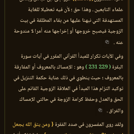
علماء التابعين . وهذا حق ؛ لأن فيه تعطيلا للغاية
المستهدفة التي نبهنا عليها من بقاء المطلقة في بيت
الزوجية فيصبح خروجها أو إخراجها منه أمرا لا مندوحة
عنه .
وفي الآيات تكرار للمبدأ القرآني المقرر في آيات سورة
البقرة
( 229 231 )
وهو : الإمساك بالمعروف أو المفارقة
بالمعروف ؛ حيث ينطوي في ذلك عناية حكمة التنزيل في
توكيد التزام هذا المبدأ في العلاقة الزوجية القائم على
الحق والعدل وحفظ كرامة الزوجة في حالتي الإمساك
والفراق .
ولقد روى المفسرون في صدد الفقرة
{ ومن يتق الله يجعل