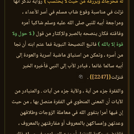
له مخرجا2 ويرزقه من حيث لا يحتسب }
رواية تذكر أنها
نزلت في مناسبة وقوع شاب مسلم في أسر الأعداء ،
ومراجعة أبيه للنبي صلى الله عليه وسلم شاكيا أمره
وفاقته فكان ينصحه بالصبر والإكثار من قول
( لا حول ولا
قوة إلا بالله )
فاتبع النصيحة النبوية فما عتم ابنه أن نجا
من أسره ، وتمكن من استياق ماشية آسرية والعودة إلى
أبيه سالما غانما ، فبادر الأب إلى النبي فأخبره الخبر
فنزلت
{
[2247]
}
.
والفقرة جزء من آية ، والآية جزء من آيات . والمتبادر من
الآيات أن المعنى المنطوي في الفقرة متصل بها ، من حيث
إن فيها أمرا بتقوى الله في معاملة الزوجات وطلاقهن
وعدتهن وإمساكهن بالمعروف أو مفارقتهن بالمعروف ،