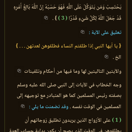
يَحْتَسِبُ وَمَن يَتَوَكَّلْ عَلَى اللَّهِ فَهُوَ حَسْبُهُ إِنَّ اللَّهَ بَالِغُ أَمْرِهِ
قَدْ جَعَلَ اللَّهُ لِكُلِّ شَيْءٍ قَدْرًا
( 3 )
} .
تعليق على الآية :
{ يا أيها النبي إذا طلقتم النساء فطلقوهن لعدتهن . . . }
الخ .
والآيتين التاليتين لها وما فيها من أحكام وتلقينات
وجه الخطاب في الآيات إلى النبي صلى الله عليه وسلم
بصفته رئيس المسلمين كما هو المتبادر مع توجيهه إلى
المسلمين في الوقت نفسه .
وقد تضمنت ما يلي :
( 1 )
على الأزواج الذين يريدون تطليق زوجاتهم أن
يطلقوهن في الوقت الذي يصح أن يكون بداية حساب العدة