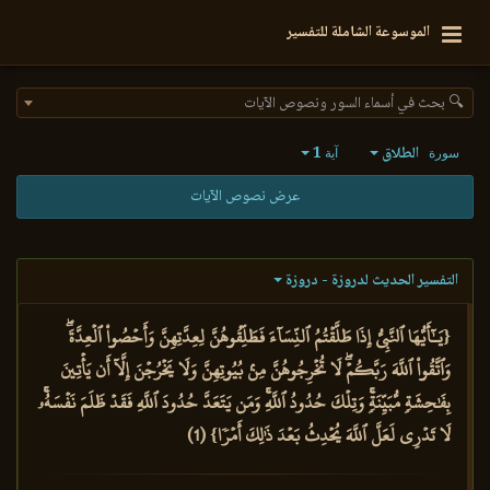
الموسوعة الشاملة للتفسير
🔍 بحث في أسماء السور ونصوص الآيات
الطلاق
1
سورة
آية
عرض نصوص الآيات
التفسير الحديث لدروزة - دروزة
{يَـٰٓأَيُّهَا ٱلنَّبِيُّ إِذَا طَلَّقۡتُمُ ٱلنِّسَآءَ فَطَلِّقُوهُنَّ لِعِدَّتِهِنَّ وَأَحۡصُواْ ٱلۡعِدَّةَۖ
وَٱتَّقُواْ ٱللَّهَ رَبَّكُمۡۖ لَا تُخۡرِجُوهُنَّ مِنۢ بُيُوتِهِنَّ وَلَا يَخۡرُجۡنَ إِلَّآ أَن يَأۡتِينَ
بِفَٰحِشَةٖ مُّبَيِّنَةٖۚ وَتِلۡكَ حُدُودُ ٱللَّهِۚ وَمَن يَتَعَدَّ حُدُودَ ٱللَّهِ فَقَدۡ ظَلَمَ نَفۡسَهُۥۚ
لَا تَدۡرِي لَعَلَّ ٱللَّهَ يُحۡدِثُ بَعۡدَ ذَٰلِكَ أَمۡرٗا} (1)