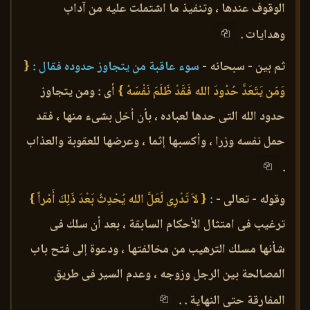
الوقوف عندها ، وتنفيذ ما اشتملت عليه من آداب
وهدايات .
ثم بين - سبحانه -
سوء عاقبة من يتجاوز حدوده فقال :
{
وَمَن يَتَعَدَّ حُدُودَ الله فَقَدْ ظَلَمَ نَفْسَهُ }
أى : ومن يتجاوز
حدود الله التى حدها لعباده ، بأن أخل بشىء منها ، فقد
حمل نفسه وزرا ، وأكسبها إثما ، وعرضها للعقوبة والعذاب
.
وقوله - تعالى -
:
{ لاَ تَدْرِى لَعَلَّ الله يُحْدِثُ بَعْدَ ذَلِكَ أَمْراً }
ترغيب فى امتثال الأحكام السابقة ، بعد أن سلك فى
شأنها مسلك الترهيب من مخالفتها ، ودعوة إلى فتح باب
المصالحة بين الرجل وزوجه ، وعدم السير فى طريق
المفارقة حتى النهاية . .