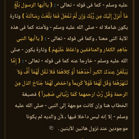
عليه وسلم - كما فى قوله - تعالى -
:
{ ياأيها الرسول بَلِّغْ
مَآ أُنزِلَ إِلَيْكَ مِن رَّبِّكَ وَإِن لَّمْ تَفْعَلْ فَمَا بَلَّغْتَ رِسَالَتَهُ }
وتارة
يكون شاملا له - صلى الله عليه وسلم - ولأمته كما فى هذه
الآية التى معنا ، وكما فى قوله - تعالى -
:
{ ياأيها النبي
جَاهِدِ الكفار والمنافقين واغلظ عَلَيْهِمْ }
وتارة يكون - صلى
الله عليه وسلم - خارجا عنه كما فى قوله - تعالى -
:
{ إِمَّا
يَبْلُغَنَّ عِندَكَ الكبر أَحَدُهُمَا أَوْ كِلاَهُمَا فَلاَ تَقُل لَّهُمَآ أُفٍّ وَلاَ
تَنْهَرْهُمَا وَقُل لَّهُمَا قَوْلاً كَرِيماً واخفض لَهُمَا جَنَاحَ الذل مِنَ
الرحمة وَقُل رَّبِّ ارحمهما كَمَا رَبَّيَانِي صَغِيراً }
فصيغة
الخطاب هنا وإن كانت موجهة إلى النبى - صلى الله عليه
وسلم - إلا إنه ليس داخلا فيها ، لأن والديه لم يكونا
موجودين عند نزول هاتين الآيتين .