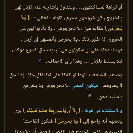
أو كراهة لمساكنتهن . . . ويتناول بإشارته عدم الإذن لهن
بالخروج ، لأن خروجهن محرم ، لقوله - تعالى -
:
{ وَلاَ
يَخْرُجْنَ }
فكأنه قيل : لا تخرجوهن ، ولا تأذنوا لهن فى
الخروج إذا طلبن ذلك ، ولا يخرجن بأنفسهن إن أردن ،
فهناك دلالة على أن سكونهن فى البيوت حق للشرع مؤكد ،
فلا يسقط بالإذن . . . وهذا رأى الأحناف .
ومذهب الشافعية أنهما لو اتفقا على الانتقال جاز . إذ الحق
لا يعدوهما ،
فيكون المعنى :
لا تخرجوهن ولا يخرجن
باستبدادهن .
والاستثناء فى قوله :
{ إِلاَّ أَن يَأْتِينَ بِفَاحِشَةٍ مُّبَيِّنَةٍ }
يرى
بعضهم أنه راجع إلى
{ وَلاَ يَخْرُجْنَ }
فتكون الفاحشة
المبينة هى نفس الخروج قبل انقضاء العدة ،
أى :
لا يطلق