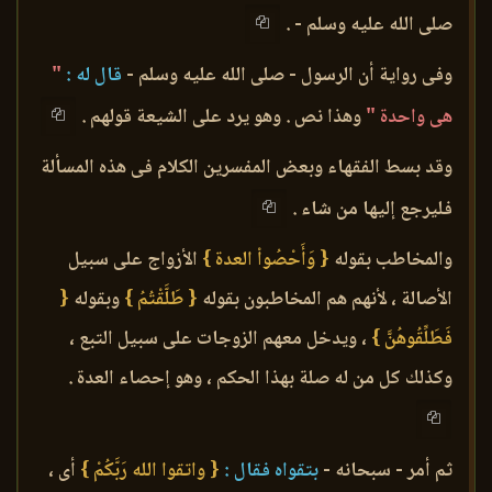
صلى الله عليه وسلم - .
وفى رواية أن الرسول - صلى الله عليه وسلم -
قال له :
"
هى واحدة "
وهذا نص . وهو يرد على الشيعة قولهم .
وقد بسط الفقهاء وبعض المفسرين الكلام فى هذه المسألة
فليرجع إليها من شاء .
والمخاطب بقوله
{ وَأَحْصُواْ العدة }
الأزواج على سبيل
الأصالة ، لأنهم هم المخاطبون بقوله
{ طَلَّقْتُمُ }
وبقوله
{
فَطَلِّقُوهُنَّ }
، ويدخل معهم الزوجات على سبيل التبع ،
وكذلك كل من له صلة بهذا الحكم ، وهو إحصاء العدة .
ثم أمر - سبحانه -
بتقواه فقال :
{ واتقوا الله رَبَّكُمْ }
أى ،