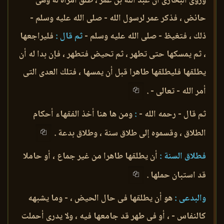
وروى البخارى أن عبد الله بن عمر ، طلق امرأة له وهى
حائض ، فذكر عمر لرسول الله - صلى الله عليه وسلم -
ذلك ، فتغيظ - صلى الله عليه وسلم -
ثم قال :
فليراجعها
، ثم يمسكها حتى تطهر ، ثم تحيض فتطهر ، فإن بدا له أن
يطلقها فليطلقها طاهرا قبل أن يمسها ، فتلك العدى التى
أمر الله - تعالى - .
ثم قال - رحمه الله -
:
ومن ها هنا أخذ الفقهاء أحكام
الطلاق ، وقسموه إلى طلاق سنة ، وطلاق بدعة .
فطلاق السنة :
أن يطلقها طاهرا من غير جماع ، أو حاملا
قد استبان حملها .
والبدعى :
هو أن يطلقها فى حال الحيض ، - وما يشبهه
كالنفاس - ، أو فى طهر قد جامعها فيه ، ولا يدرى أحملت