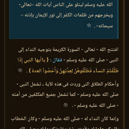
الله عليه وسلم ليتلو على الناس آيات الله –تعالى-
ويخرجهم من ظلمات الكفر إلى نور الإيمان بإذنه –
سبحانه- .
افتتح الله - تعالى - السورة الكريمة بتوجيه النداء إلى
النبى - صلى الله عليه وسلم -
فقال :
{ ياأيها النبي إِذَا
طَلَّقْتُمُ النسآء فَطَلِّقُوهُنَّ لِعِدَّتِهِنَّ وَأَحْصُواْ العدة }
.
وأحكام الطلاق التى وردت فى هذه الآية ، تشمل النبى -
صلى الله عليه وسلم - كما تشمل جميع المكلفين من أمته
- صلى الله عليه وسلم - .
وإنما كان النداء له - صلى الله عليه وسلم - وكان الخطاب