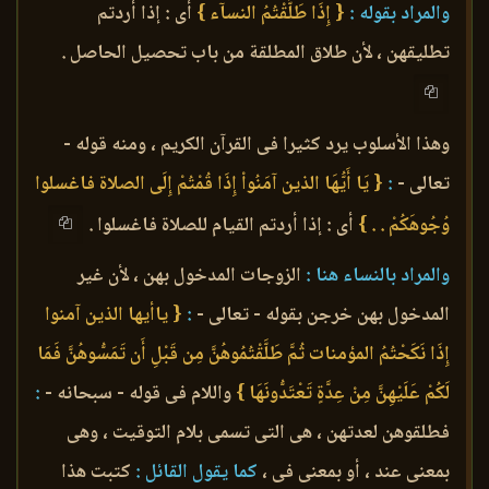
والمراد بقوله :
{ إِذَا طَلَّقْتُمُ النسآء }
أى : إذا أردتم
تطليقهن ، لأن طلاق المطلقة من باب تحصيل الحاصل .
وهذا الأسلوب يرد كثيرا فى القرآن الكريم ، ومنه قوله -
تعالى -
:
{ يَا أَيُّهَا الذين آمَنُواْ إِذَا قُمْتُمْ إِلَى الصلاة فاغسلوا
وُجُوهَكُمْ . . }
أى : إذا أردتم القيام للصلاة فاغسلوا .
والمراد بالنساء هنا :
الزوجات المدخول بهن ، لأن غير
المدخول بهن خرجن بقوله - تعالى -
:
{ ياأيها الذين آمنوا
إِذَا نَكَحْتُمُ المؤمنات ثُمَّ طَلَّقْتُمُوهُنَّ مِن قَبْلِ أَن تَمَسُّوهُنَّ فَمَا
لَكُمْ عَلَيْهِنَّ مِنْ عِدَّةٍ تَعْتَدُّونَهَا }
واللام فى قوله - سبحانه -
:
فطلقوهن لعدتهن ، هى التى تسمى بلام التوقيت ، وهى
بمعنى عند ، أو بمعنى فى ،
كما يقول القائل :
كتبت هذا