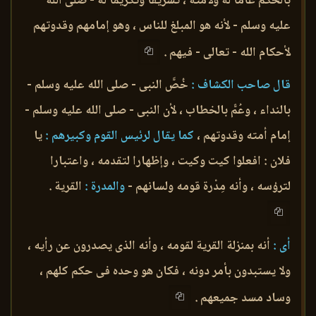
بالحكم عاما له ولأمته ، تشريفا وتكريما له - صلى الله
عليه وسلم - لأنه هو المبلغ للناس ، وهو إمامهم وقدوتهم
لأحكام الله - تعالى - فيهم .
قال صاحب الكشاف :
خُصَّ النبى - صلى الله عليه وسلم -
بالنداء ، وعُمًّ بالخطاب ، لأن النبى - صلى الله عليه وسلم -
إمام أمته وقدوتهم ،
كما يقال لرئيس القوم وكبيرهم :
يا
فلان : افعلوا كيت وكيت ، وإظهارا لتقدمه ، واعتبارا
لترؤسه ، وأنه مِدْرة قومه ولسانهم -
والمدرة :
القرية .
أى :
أنه بمنزلة القرية لقومه ، وأنه الذى يصدرون عن رأيه ،
ولا يستبدون بأمر دونه ، فكان هو وحده فى حكم كلهم ،
وساد مسد جميعهم .