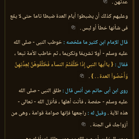
عدتهن .
وعليهم كذلك أن يضبطوا أيام العدة ضبطا تاما حتى لا يقع
فى شأنها خطأ أو لبس .
قال الإمام ابن كثير ما ملخصه :
خوطب النبى - صلى الله
عليه وسلم - أولا تشريفا وتكريما ، ثم خاطب الأمة تبعا ،
فقال :
{ ياأيها النبي إِذَا طَلَّقْتُمُ النسآء فَطَلِّقُوهُنَّ لِعِدَّتِهِنَّ
وَأَحْصُواْ العدة . . }
.
روى ابن أبى حاتم عن أنس قال :
طلق النبى - صلى الله
عليه وسلم - حفصة ، فأتت أهلها ، فأنزل الله - تعالى -
هذه الآية .
وقيل له :
راجعها فإنها صوامة قوامة ، وهى من
أزواجك فى الجنة .