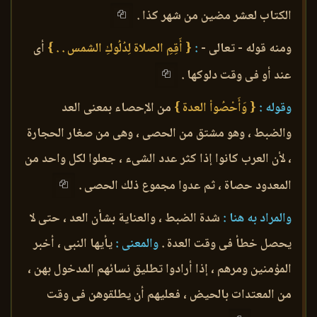
الكتاب لعشر مضين من شهر كذا .
ومنه قوله - تعالى -
:
{ أَقِمِ الصلاة لِدُلُوكِ الشمس . . }
أى
عند أو فى وقت دلوكها .
وقوله :
{ وَأَحْصُواْ العدة }
من الإحصاء بمعنى العد
والضبط ، وهو مشتق من الحصى ، وهى من صغار الحجارة
، لأن العرب كانوا إذا كثر عدد الشىء ، جعلوا لكل واحد من
المعدود حصاة ، ثم عدوا مجموع ذلك الحصى .
والمراد به هنا :
شدة الضبط ، والعناية بشأن العد ، حتى لا
يحصل خطأ فى وقت العدة .
والمعنى :
يأيها النبى ، أخبر
المؤمنين ومرهم ، إذا أرادوا تطليق نسائهم المدخول بهن ،
من المعتدات بالحيض ، فعليهم أن يطلقوهن فى وقت