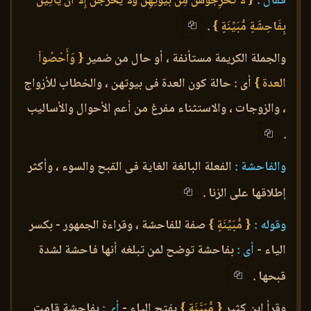
فقال :
{ لاَ تُخْرِجُوهُنَّ مِن بُيُوتِهِنَّ وَلاَ يَخْرُجْنَ إِلاَّ أَن يَأْتِينَ
بِفَاحِشَةٍ مُّبَيِّنَةٍ }
.
والجملة الكريمة مستأنفة ، أو حال من ضمير
{ وَأَحْصُواْ
العدة }
أى : حالة كون العدة فى بيوتهن ، والخطاب للأزواج
، والزوجات ، والاستثناء مفرغ من أعم الأحوال والأساليب
.
والفاحشة :
الفعلة البالغة الغاية فى القبح والسوء ، وأكثر
إطلاقها على الزنا .
وقوله :
{ مُّبَيِّنَةٍ }
صفة للفاحشة ، وقراءة الجمهور - بكسر
الياء -
أى :
بفاحشة توضح لمن تبلغه أنها فاحشة لشدة
قبحها .
وقرأ ابن كثير
{ مُّبَيَّنَةٍ }
بفتح الياء -
أى :
بفاحشة قامت