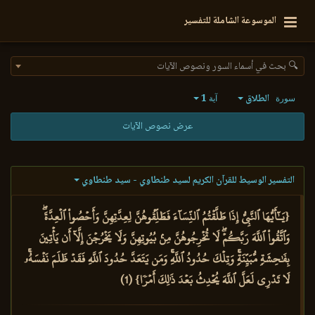
الموسوعة الشاملة للتفسير
🔍 بحث في أسماء السور ونصوص الآيات
الطلاق
1
سورة
آية
عرض نصوص الآيات
التفسير الوسيط للقرآن الكريم لسيد طنطاوي - سيد طنطاوي
{يَـٰٓأَيُّهَا ٱلنَّبِيُّ إِذَا طَلَّقۡتُمُ ٱلنِّسَآءَ فَطَلِّقُوهُنَّ لِعِدَّتِهِنَّ وَأَحۡصُواْ ٱلۡعِدَّةَۖ
وَٱتَّقُواْ ٱللَّهَ رَبَّكُمۡۖ لَا تُخۡرِجُوهُنَّ مِنۢ بُيُوتِهِنَّ وَلَا يَخۡرُجۡنَ إِلَّآ أَن يَأۡتِينَ
بِفَٰحِشَةٖ مُّبَيِّنَةٖۚ وَتِلۡكَ حُدُودُ ٱللَّهِۚ وَمَن يَتَعَدَّ حُدُودَ ٱللَّهِ فَقَدۡ ظَلَمَ نَفۡسَهُۥۚ
لَا تَدۡرِي لَعَلَّ ٱللَّهَ يُحۡدِثُ بَعۡدَ ذَٰلِكَ أَمۡرٗا} (1)