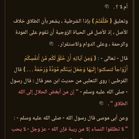
أم لا ؟ .
وتعليق
{ طَلَّقْتُمُ }
بإذا الشرطية ، يشعر بأن الطلاق خلاف
الأصل ، إذ الأصل فى الحياة الزوجية أن تقوم على المودة
والرحمة ، وعلى الدوام والاستقرار .
قال - تعالى -
:
{ وَمِنْ آيَاتِهِ أَنْ خَلَقَ لَكُم مِّنْ أَنفُسِكُمْ
أَزْوَاجاً لتسكنوا إِلَيْهَا وَجَعَلَ بَيْنَكُم مَّوَدَّةً وَرَحْمَةً . . . }
قال
القرطبى : روى الثعلبى من حديث ابن عمر قال : قال رسول
- صلى الله عليه وسلم -
" إن من أبغض الحلال إلى الله
الطلاق "
.
وعن أبى موسى قال رسول الله - صلى الله عليه وسلم -
:
" لا تطلقوا النساء إلا من ريبة فإن الله - عز وجل - لا يحب