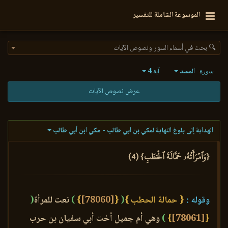
الموسوعة الشاملة للتفسير
🔍 بحث في أسماء السور ونصوص الآيات
المسد
4
سورة
آية
عرض نصوص الآيات
الهداية إلى بلوغ النهاية لمكي بن ابي طالب - مكي ابن أبي طالب
{وَٱمۡرَأَتُهُۥ حَمَّالَةَ ٱلۡحَطَبِ} (4)
وقوله :
{ حمالة الحطب }
(
{
[78060]
}
)
نعت للمرأة
(
{
[78061]
}
)
وهي أم جميل أخت أبي سفيان بن حرب