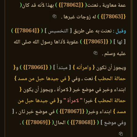
عمة معاوية ، نعتت
(
{
[78062]
}
)
بهذا لأنه قد كان
(
{
[78063]
}
)
له زوجات غيرها .
وقيل :
نعتت به على طريق
[ التخسيس ]
(
{
[78064]
}
)
[ لها ]
(
{
[78065]
}
)
عقوبة لأذاها رسول الله صلى الله
عليه وسلم .
ويجوز أن تكون
{ وامرأته }
[ مبتدأ ]
(
{
[78066]
}
)
و
{
حمالة الحطب }
نعت ، وفي
{ في جيدها حبل من مسد }
ابتداء وخبر في موضع خبر ( لامرأة ، ويجوز أن يكون
{
حمالة الحطب }
خبرا
" لامرأة "
و
{ في جيدها حبل من
مسد }
ابتداء وخبر
(
{
[78067]
}
)
في موضع خبر ثان ،
[
وفي موضع ]
(
{
[78068]
}
)
الحال
(
{
[78069]
}
)
.