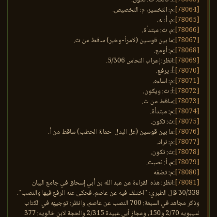
[78064]
:م: التخسير، م: التخصيص.
[78065]
:م، أ: له.
[78066]
:م، ث: مبتدأة.
[78067]
:ما بين قوسين (لامرأ-وخبر) ساقط من ث.
[78068]
:م: أومع.
[78069]
:انظر: إعراب النحاس 5/306.
[78070]
:أ: يرفع.
[78071]
:م: اساءه.
[78072]
:أ: ث: ويكون.
[78073]
:ساقط من ث.
[78074]
:م: مبتدأة.
[78075]
:ث: تكون.
[78076]
:ما بين قوسين (عل البدل-حمالة الحطب) ساقط من أ.
[78077]
:م: نراد.
[78078]
:ث: تكون.
[78079]
:م، أ: نصبت.
[78080]
:م: تضفه
[78081]
:انظر: هذه القراءة عن عبد الله بن أبي إسحاق في جامع البيان
30/338 قال الطبري: "اختلف فيه عن عاصم، فحكى عنه الرفع فيها والنصب".
وذكر مجاهد في السبعة: 700 النصب عن عاصم، وانظر: توجيهه في الكتاب
لسيبويه 2/70 و150، ومجاز أبي عبيدة 2/315 والحجة لابن خالويه: 377