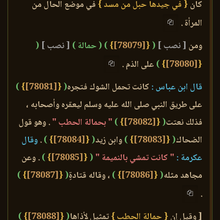
كان
{ في جيدها حبل من مسد }
في موضع الحال من
المرأة .
ومن
[ نصب ]
(
{
[78079]
}
)
( حمالة )
[ نصب ]
(
{
[78080]
}
)
على الذم .
قال ابن عباس :
كانت تحمل الشوك فتجره
(
{
[78081]
}
)
على طريق النبي صلى الله عليه وسلم ليعقره وأصحابه ،
فذلك نعتت
(
{
[78082]
}
)
" بحمالة الحطب "
. وهو قول
الضحاك
(
{
[78083]
}
)
وابن زيد
(
{
[78084]
}
)
.
وقال
عكرمة :
" كانت تمشي بالنميمة "
(
{
[78085]
}
)
. وعن
مجاهد مثله
(
{
[78086]
}
)
، وقاله قتادةٍ
(
{
[78087]
}
)
.
[ وقيل إن
{ حمالة الحطب }
تمثيل لأذاها
(
{
[78088]
}
)