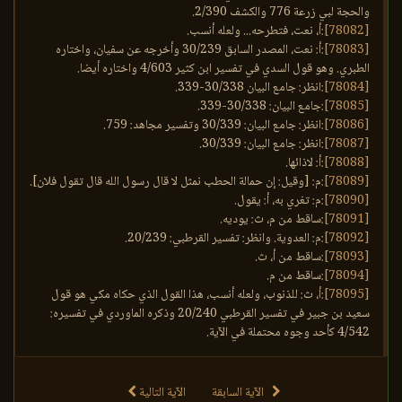
والحجة لبي زرعة 776 والكشف 2/390.
[78082]
:أ، نعت، فتطرحه... ولعله أنسب.
[78083]
:أ: نعت، المصدر السابق 30/239 وأخرجه عن سفيان، واختاره
الطبري. وهو قول السدي في تفسير ابن كثير 4/603 واختاره أيضا.
[78084]
:انظر: جامع البيان 30/338-339.
[78085]
:جامع البيان: 30/338-339.
[78086]
:انظر: جامع البيان: 30/339 وتفسير مجاهد: 759.
[78087]
:انظر: جامع البيان: 30/339.
[78088]
:أ: لاذائها.
[78089]
:م: [وقيل: إن حمالة الحطب نمثل لا قال رسول الله قال تقول فلان].
[78090]
:م: تغري به، أ: يقول.
[78091]
:ساقط من م، ث: يوديه.
[78092]
:م: العدوية. وانظر: تفسير القرطبي: 20/239.
[78093]
:ساقط من أ، ث.
[78094]
:ساقط من م.
[78095]
:أ، ث: للذنوب، ولعله أنسب، هذا القول الذي حكاه مكي هو قول
سعيد بن جبير في تفسير القرطبي 20/240 وذكره الماوردي في تفسيره:
4/542 كأحد وجوه محتملة في الآية.
الآية السابقة
الآية التالية