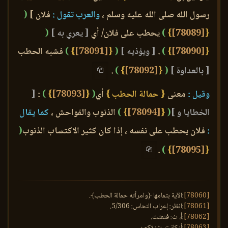
رسول الله صلى الله عليه وسلم ،
والعرب تقول :
فلان ]
(
{
[78089]
}
)
يحطب على فلان/ أي
[ يعري به ]
(
{
[78090]
}
)
.
[ ويؤذيه ]
(
{
[78091]
}
)
فشبه الحطب
[ بالعداوة ]
(
{
[78092]
}
)
.
وقيل :
معنى
{ حمالة الحطب }
أي
(
{
[78093]
}
)
:
[
الخطايا و ]
(
{
[78094]
}
)
الذنوب والفواحش ،
كما يقال
:
فلان يحطب على نفسه ، إذا كان كثير الاكتساب الذنوب
(
.
)
}
[78095]
{
[78060]
:الآية بتمامها ﴿وامرأته حمالة الحطب﴾.
[78061]
:انظر: إعراب النحاس: 5/306.
[78062]
:أ، ث: فنعتت.
[78063]
:أ: كانت. ث: تكون.