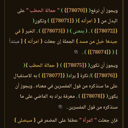
ويجوز أن ترفع
(
{
[78070]
}
)
" حمالة الحطب "
على
البدل من [
{ امرأته }
(
{
[78071]
}
)
وتكون
(
{
[78072]
}
)
.
( بمعنى )
(
{
[78073]
}
)
. الخبر
{ في
جيدها خبل من مسد }
الجملة إن جعلت
{ امرأته }
[ مبتدأ
.
)
}
[78074]
{
(
]
ويجوز أن تكون
(
{
[78075]
}
)
{ حمالة الحطب }
(
{
[78076]
}
)
/ نكرة [ يراد
(
{
[78077]
}
)
به الاستقبال
على ما سنذكره من قول المفسرين في معناه . ويجوز أن
يكون
(
{
[78078]
}
)
. معرفة يراد به الماضي على ما
سنذكره من قول المفسرين .
فإن جعلت
" المرأة "
عطفا على المضمر في
{ سيصلى }