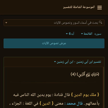
الموسوعة الشاملة للتفسير
🔍 بحث في أسماء السور ونصوص الآيات
الفاتحة
4
سورة
آية
عرض نصوص الآيات
تفسير ابن أبي زمنين - ابن أبي زمنين
{مَٰلِكِ يَوۡمِ ٱلدِّينِ} (4)
{ ملك يوم الدين }
قال قتادة : يوم يدين الله الناس فيه
بأعمالهم .
قال محمد :
معنى
{ الدين }
في اللغة : الجزاء ،