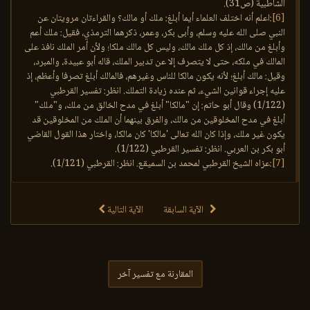
الشاطبية (ص31).
[6]
:اعلم أنه اختلف العلماء أيما أبلغ: ملك أو مالك؟ والقراءتان مرويتان عن
النبي صلى الله عليه وسلم، وأبى بكر، وعمر، ذكرهما الترمذي، فقيل: ملك أعم
وأبلغ من مالك، إذ كل ملك مالك، وليس كل مالك ملكا؛ ولأن أمر الملك نافذ على
المالك في ملكه، حتى لا يتصرف إلا عن تدبير الملك، قاله أبو عبيدة، والمبرد،
وقيل: مالك أبلغ؛ لأنه يكون مالكا للناس وغيرهم، فالمالك أبلغ تصرفا وأعظم، إذ
عليه إجراء قوانين الشيء، ثم عنده زيادة التملك. انظر: تفسير القرطبي
(1/122) وقال أبو حاتم: إن "مالكا" أبلغ في مدح الخالق من ملك، و"ملك"
أبلغ في مدح المخلوقين من مالك، والفرق بينهما أن الملك من المخلوقين قد
يكون غير ملك، وإذا كان الله تعالى 'مالكا' كان مالكا، واختار هذا القول القاضي
أبو بكر بن العربي. انظر: تفسير القرطبي (1/122).
[7]
:عزاه الشيخ القرطبي لمحمد بن السميقع. انظر: القرطبي (1/121).
الآية السابقة
الآية التالية
المقارنة مع تفسير آخر