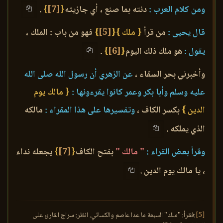
ومن كلام العرب :
دنته بما صنع ، أي جازيته
{
[7]
}
.
قال يحيى :
من قرأ
{ ملك }
{
[5]
}
فهو من باب : الملك ،
يقول :
هو ملك ذلك اليوم
{
[6]
}
.
وأخبرني بحر السقاء ،
عن الزهري أن رسول الله صلى الله
عليه وسلم وأبا بكر وعمر كانوا يقرءونها :
{ مالك يوم
الدين }
بكسر الكاف ،
وتفسيرها على هذا المقراء :
مالكه
الذي يملكه .
وقرأ بعض القراء :
" مالك "
بفتح الكاف
{
[7]
}
يجعله نداء
، يا مالك يوم الدين .
[5]
:فقرأ: "ملك" السبعة ما عدا عاصم والكسائي. انظر: سراج القارئ على