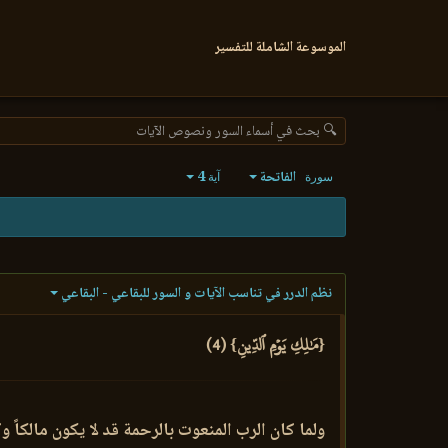
الموسوعة الشاملة للتفسير
🔍 بحث في أسماء السور ونصوص الآيات
الفاتحة
4
سورة
آية
نظم الدرر في تناسب الآيات و السور للبقاعي - البقاعي
{مَٰلِكِ يَوۡمِ ٱلدِّينِ} (4)
ولما كان الرب المنعوت بالرحمة قد لا يكون مالكاً وكا