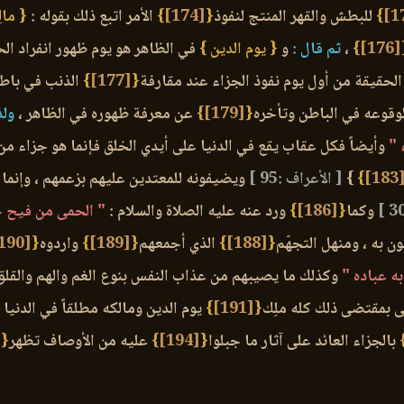
}
للبطش والقهر المنتج لنفوذ
{
[174]
}
الأمر اتبع ذلك بقوله :
{ مال
[176]
}
،
ثم قال :
و
{ يوم الدين }
في الظاهر هو يوم ظهور انفراد ا
 الحقيقة من أول يوم نفوذ الجزاء عند مقارفة
{
[177]
}
الذنب في باطن
 لوقوعه في الباطن وتأخره
{
[179]
}
عن معرفة ظهوره في الظاهر ،
ولذ
 "
وأيضاً فكل عقاب يقع في الدنيا على أيدي الخلق فإنما هو جزاء من
[18
}
}
[ الأعراف :95 ]
ويضيفونه للمعتدين عليهم بزعمهم ، وإنما 
وكما
{
[186]
}
ورد عنه عليه الصلاة والسلام :
" الحمى من فيح ج
 به ، ومنهل التجهّم
{
[188]
}
الذي أجمعهم
{
[189]
}
واردوه
{
[190]
ه عباده "
وكذلك ما يصيبهم من عذاب النفس بنوع الغم والهم والقلق 
لى بمقتضى ذلك كله ملِك
{
[191]
}
يوم الدين ومالكه مطلقاً في الدنيا و
بالجزاء العائد على آثار ما جبلوا
{
[194]
}
عليه من الأوصاف تظهر
{
]