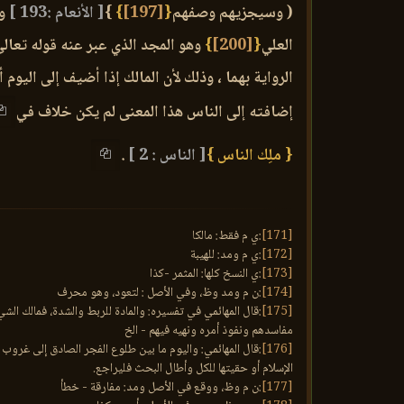
( وسيجزيهم وصفهم
{
[197]
}
}
[ الأنعام :193 ]
وج
العلي
{
[200]
}
وهو المجد الذي عبر عنه قوله تعالى
الرواية بهما ، وذلك لأن المالك إذا أضيف إلى اليو
إضافته إلى الناس هذا المعنى لم يكن خلاف في
{ ملِك الناس }
[ الناس : 2 ]
.
[171]
:ي م فقط: مالكا
[172]
:ي م ومد: للهيبة
[173]
:ي النسخ كلها: المثمر -كذا
[174]
:ن م ومد وظ، وفي الأصل : لتعود، وهو محرف
[175]
:قال المهائمي في تفسيره: والمادة للربط والشدة، فمالك الش
مفاسدهم ونفوذ أمره ونهيه فيهم - الخ
[176]
:قال المهائمي: واليوم ما بين طلوع الفجر الصادق إلى غروب ال
الإسلام أو حقيتها للكل وأطال البحث فليراجع.
[177]
:ن م وظ، ووقع في الأصل ومد: مفارقة - خطأ