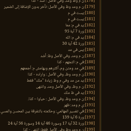
[178]
:ن م وظ ومد، وفي الأصل : أسد - كذا
[179]
:ن م ومد وظ وفي الأصل: تأخر بدون الإضافة إلى الضمير
[180]
:يست في م
[181]
:يست في م
[182]
:يد في م: معا
[183]
:ورة 7 آية 95
[184]
:يد في م: الله
[185]
:ورة 42 آية 30
[186]
:يس في مد
[187]
:ن م ومد، وفي الأصل وظ: أشد
[188]
:في م: التجهم - كذا
[189]
:في مد ومتن وم، أكثرهم ويهامش م: أجمعهم
[190]
:ن م ومد وظ، وفي الأصل : واراده - كذا
[191]
:يد من مد وفي م وظ زيادة "ملك" فقط
[192]
:ن م وظ، وفي الأصل ومد، وانتهى
[193]
:يد في ظ ملك
[194]
:ن م ومد وظ، وفي الأصل : حياوا – كذا.
[195]
:ي م ومد: ظهر
[196]
:في تفسير المهائمي: وحكمته بالتفرقة بين المحسن والمسيء 
[197]
:ورة 6 آية 139
[198]
:ورة 32 آية 17 وسورة 46 آية 14 وسورة 56 آية 24
[199]
:ن م ومد وظ وفي الأصل فقط: انتهى - كذا