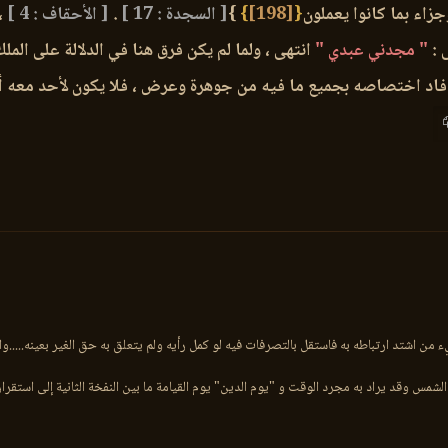
زاء بما كانوا يعملون
{
[198]
}
}
[ السجدة : 17 ]
.
[ الأحقاف : 4 ]
،
 :
" مجدني عبدي "
انتهى ، ولما لم يكن فرق هنا في الدلالة على المل
م أفاد اختصاصه بجميع ما فيه من جوهرة وعرض ، فلا يكون لأحد معه أمر 
يء من اشتد ارتباطه به فاستقل بالتصرفات فيه لو كمل رأيه ولم يتعلق به حق الغير بعينه...
شمس وقد يراد به مجرد الوقت و "يوم الدين" يوم القيامة ما بين النفخة الثانية إلى استقرار أ