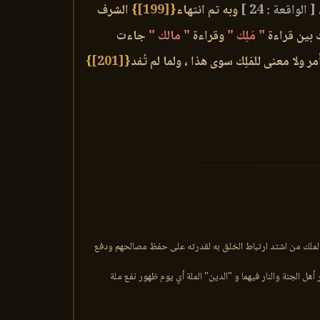
[ الواقعة : 24 ]
وبه تم انتهاء
{
[199]
}
الشرف
ك بين قراءة
" مَلِك "
وقراءة
" مالك "
جاءت
ولا معنى للمَلِك سوى هذا ، ولما لم تُفد
{
[201]
}
..والملك من اشتد ارتباط الخلق به لقدرته على حفظ مصالحهم ودفع
هل الجنة والنار فيهما و "الدين" الملة أي يوم ظهور نفع ملة