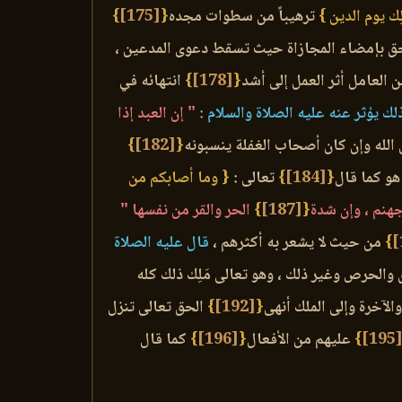
ِك يوم الدين }
ترهيباً من سطوات مجده
{
[175]
}
لحق بإمضاء المجازاة حيث تسقط دعوى المدعين ،
 العامل أثر العمل إلى أشد
{
[178]
}
انتهائه في
لك يؤثر عنه عليه الصلاة والسلام :
" إن العبد إذا
 الله وإن كان أصحاب الغفلة ينسبونه
{
[182]
}
هو كما قال
{
[184]
}
تعالى :
{ وما أصابكم من
هنم ، وإن شدة
{
[187]
}
الحر والقر من نفسها "
}
من حيث لا يشعر به أكثرهم ،
قال عليه الصلاة
والحرص وغير ذلك ، وهو تعالى مَلِك ذلك كله
الآخرة وإلى الملك أنهى
{
[192]
}
الحق تعالى تنزل
[195
}
عليهم من الأفعال
{
[196]
}
كما قال