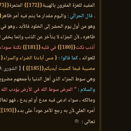
المفيد للعزة المقرون بالهيبة
{
[172]
}
المثمرة
{
[173]
.
قال الحرالّي :
واليوم مقدار ما يتم فيه أمر ظاهر
{
وهو من أول يوم الحشر إلى الخلود فالأبد ، وهو في
ظاهره ، لأن الجزاء لا يتأخر عن الذنب وإنما يخفى
أذنب نكت
{
[180]
}
في قلبه
{
[181]
}
نكتة سوداء
للعوائد ،
كما قالوا :
{ مس آباءنا الضراء والسراء{
3]
مصيبة فبما كسبت أيديكم{
[185]
}
}
[ الشورى :30 ]
وهي سوط الجزاء الذي أهل الدنيا بأجمعهم مضروبون
والسلام :
" المرض سوط الله في الأرض يؤدب الله ب
ومالكه ، سواء ادعى فيه مدع أو لم يدع ، فهو تعا
أمره العلي لأن به رجع الأمر عوداً على بدء
{
[193]
}
تعالى :