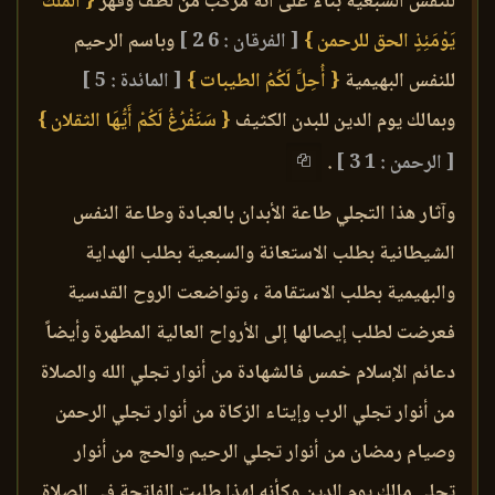
للنفس السبعية بناء على أنه مركب من لطف وقهر
{ الملك
يَوْمَئِذٍ الحق للرحمن }
[ الفرقان : 6 2 ]
وباسم الرحيم
للنفس البهيمية
{ أُحِلَّ لَكُمُ الطيبات }
[ المائدة : 5 ]
وبمالك يوم الدين للبدن الكثيف
{ سَنَفْرُغُ لَكُمْ أَيُّهَا الثقلان }
[ الرحمن : 1 3 ]
.
وآثار هذا التجلي طاعة الأبدان بالعبادة وطاعة النفس
الشيطانية بطلب الاستعانة والسبعية بطلب الهداية
والبهيمية بطلب الاستقامة ، وتواضعت الروح القدسية
فعرضت لطلب إيصالها إلى الأرواح العالية المطهرة وأيضاً
دعائم الإسلام خمس فالشهادة من أنوار تجلي الله والصلاة
من أنوار تجلي الرب وإيتاء الزكاة من أنوار تجلي الرحمن
وصيام رمضان من أنوار تجلي الرحيم والحج من أنوار
تجلي مالك يوم الدين وكأنه لهذا طلبت الفاتحة في الصلاة