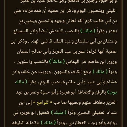
وأبو حيوة وجبير بن مطعم وأبو عاصم عبيد بن عمير
الليثي وينصبون اليوم وذكر ابن عطية أن هذه قراءة علي
بن أبي طالب كرم الله تعالى وجهه والحسن ويحيى بن
يعمر ، وقرأ
( مالك )
بالنصب الأعمش أيضاً وابن السميقع
وعثمان بن أبي سليمان وعبد الملك قاضي الهند ، وذكر ابن
عطية أنها قراءة عمر بن عبد العزيز وأبي صالح السمان
وروى ابن عاصم عن اليماني
( مالكاً )
بالنصب والتنوين ،
وقرأ
( مالك )
برفع الكاف والتنوين . ورويت عن خلف وابن
هشام وأبي عبيد وأبي حاتم فينصب اليوم ، وقرأ
( مالك
يوم )
بالرفع والإضافة أبو هريرة وأبو حيوة وعمر بن عبد
العزيز بخلاف عنهم ونسبها صاحب
«اللوامع »
إلى ابن
شداد العقيلي البصري وقرأ
( مليك )
كفعيل أبو هريرة في
رواية وأبو رجاء العطاردي ، وقرأ
( مالك )
بالإمالة البليغة