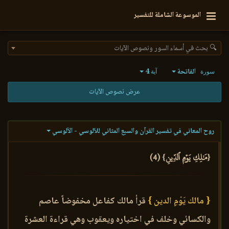
الموسوعة الشاملة للتفسير
🔍 بحث في أسماء السور ونصوص الآيات
الفاتحة
4
سورة
آية
عرض نصوص الآيات
روح المعاني في تفسير القرآن والسبع المثاني للآلوسي - الآلوسي
{مَٰلِكِ يَوۡمِ ٱلدِّينِ} (4)
{ مالك يَوْمِ الدين }
قرأ مالك كفاعل مخفوضاً عاصم
والكسائي وخلف في اختياره ويعقوب وهي قراءة العشرة