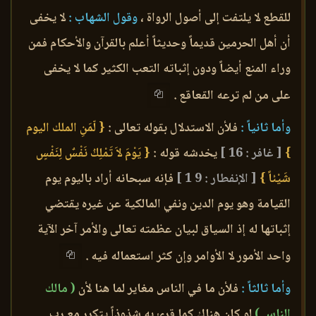
للقطع لا يلتفت إلى أصول الرواة ،
وقول الشهاب :
لا يخفى
أن أهل الحرمين قديماً وحديثاً أعلم بالقرآن والأحكام فمن
وراء المنع أيضاً ودون إثباته التعب الكثير كما لا يخفى
على من لم ترعه القعاقع .
وأما ثانياً :
فلأن الاستدلال بقوله تعالى :
{ لّمَنِ الملك اليوم
}
[ غافر : 16 ]
يخدشه قوله :
{ يَوْمَ لاَ تَمْلِكُ نَفْسٌ لِنَفْسٍ
شَيْئاً }
[ الإنفطار : 9 1 ]
فإنه سبحانه أراد باليوم يوم
القيامة وهو يوم الدين ونفي المالكية عن غيره يقتضي
إثباتها له إذ السياق لبيان عظمته تعالى والأمر آخر الآية
واحد الأمور لا الأوامر وإن كثر استعماله فيه .
وأما ثالثاً :
فلأن ما في الناس مغاير لما هنا لأن
( مالك
الناس )
لو كان هناك كما قرئ به شذوذاً يتكرر مع رب