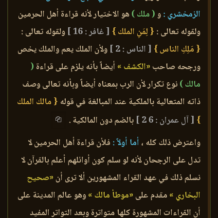
الزمخشري :
و
( ملك )
هو الاختيار لأنه قراءة أهل الحرمين
ولقوله تعالى :
{ لِمَنِ الملك }
[ غافر : 16 ]
ولقوله تعالى :
{ مَلِكِ الناس }
[ الناس : 2 ]
ولأن الملك يعم والملك يخص
ورجحه صاحب
«الكشف »
أيضاً بأنه يلزم على قراءة
(
مالك )
نوع تكرار لأن الرب بمعناه أيضاً وبأنه تعالى وصف
ذاته المتعالية بالملكية عند المبالغة في قوله
{ مالك الملك
}
[ آل عمران : 6 2 ]
بالضم دون المالكية .
واعترض ذلك كله ،
أما أولاً :
فلأن قراءة أهل الحرمين لا
تدل على الرجحان لأنه لو سلم كون أوائلهم أعلم بالقرآن لا
نسلم ذلك في عهد القراء المشهورين ألا ترى أن
«صحيح
البخاري »
مقدم على
«موطأ مالك »
وهو عالم المدينة على
أن القراءات المشهورة كلها متواترة وبعد التواتر المفيد