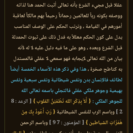
عقلا قبل مجيء الشرع بأنه تعالى أثبت الحمد هنا لذاته
ووصفه بكونه رباً للعالمين رحماناً رحيماً بهم مالكاً لعاقبة
أمورهم في القيامة ، وترتب الحكم على الوصف المناسب
يدل على كون الحكم معللاً به فدل ذلك على ثبوت الحمدلة
قبل الشرع وبعده ، وهو على ما فيه دليل عليه لا له لأنه
بيان من الله تعالى لإيجابه فهو سمعي لا عقلي فالمستدل
به كناطح صخرة ،
هذا وفي ذكر هذه الأسماء الخمسة أيضاً
لطائف فالإنسان بدن ونفس شيطانية ونفس سبعية ونفس
بهيمية وجوهر ملكي عقلي فالتجلي باسمه تعالى الله
للجوهر الملكي :
{ أَلاَ بِذِكْرِ الله تَطْمَئِنُّ القلوب }
[ الرعد : 8
2 ]
وباسم الرب للنفس الشيطانية
{ رَبّ أَعُوذُ بِكَ مِنْ
هَمَزَاتِ الشياطين }
[ المؤمنون : 7 9 ]
وباسم الرحمن