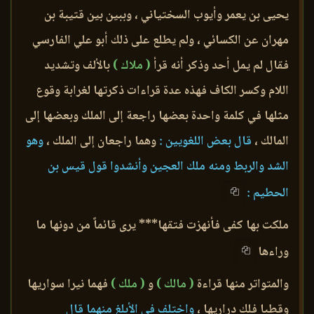
يحيى بن يعمر وأيوب السختياني ، وببين بين قتيبة بن
مهران عن الكسائي ، ولم يطلع على ذلك أبو علي الفارسي
فقال لم يمل أحد وذكر أنه قرأ
( ملاك )
بالألف وتشديد
اللام وكسر الكاف فهذه عدة قراءات ذكرتها لغرابة وقوع
مثلها في كلمة واحدة بعضها راجعة إلى الملك وبعضها إلى
المالك ،
قال بعض اللغويين :
وهما راجعان إلى الملك ،
وهو
الشد والربط ومنه ملك العجين وأنشدوا قول قيس بن
الحطيم :
ملكت بها كفى فأنهزت فتقها*** يرى قائماً من دونها ما
وراءها
والمتواتر منها قراءة
( مالك )
و
( ملك )
فهما نيرا سواريها
وقطبا فلك دراريها ،
واختلف في الأبلغ منهما قال