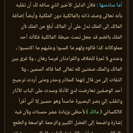
أما سادسها :
فلأن الدليل الأخير الذي ساقه لك أن تقلبه
بأنه تعالى وصف ذاته بالمالكية دون الملكية وأيضاً إضافة
المالك إلى الملك تدل على أن المالك أبلغ من الملك لأن
الملك بالضم قد جعل تحت حيطة المالكية فكأنه أحد
مملوكاته كذا قالوه ولهم ما كسبوا وعليهم ما اكتسبوا ،
وعندي لا ثمرة للخلاف والقراءتان فرسا رهان ، ولا فرق بين
المالك والملك صفتين لله تعالى كما قاله السمين ، ولا
التفات إلى من قال إنهما كحاذر وحذر ومتى أردت ترجيح
أحد الوصفين تعارضت لديّ الأدلة وسدت على الباب الآثار
وانقلب إليّ بصر البصيرة خاسئاً وهو حسير إلا أني أقرأ
كالكسائي
( مالك )
لأحظى بزيادة عشر حسنات ولأن فيه
إشارة واضحة إلى الفضل الكبير والرحمة الواسعة والطمع