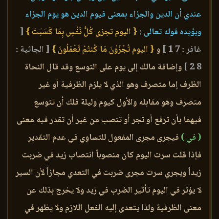
عندي أن الدين والجزاء بمعنى فيوم الدين هو يوم الجزاء
ويؤيده قوله تعالى :
{ اليوم تجزى كُلُّ نَفْسٍ بِمَا كَسَبَتْ }
[
غافر : 7 1 ]
و
{ اليوم تُجْزَوْنَ مَا كُنتُمْ تَعْمَلُونَ }
[ الجاثية :
8 2 ]
وإضافة مالك إلى يوم على التوسع وقد قال النحاة
الظرف إما متصرف وهو الذي لا يلزم الظرفية أو غير
متصرف وهو مقابله والأول كيوم وليلة فلك أن تتوسع
فيهما بأن ترفع أو تجر أو تنصب من غير أن تقدر فيه معنى
( في )
فيجرى مجرى المفعول للتساوي في عدم التقدير
فإذا قلت سرت اليوم كان منصوباً انتصاب زيد في ضربت
زيداً ويجري سرت مجرى ضربت في التعدي مجازاً لأن السير
لا يؤثر في اليوم تأثير الضرب في زيد ولا يخرج بذلك عن
معنى الظرفية ولذا يتعدى إليه الفعل اللازم ولا يظهر في