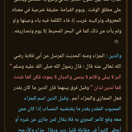
على مطلق الوقت . ويوم القيامة حقيقة شرعية في معناه
المعروف وتركيبه غريب إذ فاء الكلمة فيه ياء وعينها واو
ولم يأت من ذلك كما في البحر المحيط إلا يوم وتصاريفه .
والدين :
الجزاء ومنه الحديث المرسل عن أبي قلابة رضي
الله تعالى عنه قال : قال رسول الله صلى الله عليه وسلم
"
البر لا يبلى والإثم لا ينسى والديان لا يموت فكن كما شئت
كما تدين تدان "
وقيل فرق بينهما فإن الدين ما كان بقدر
فعل المجازى والجزاء أعم .
وقيل الدين اسم للجزاء
المحبوب المقدر بقدر ما يقتضيه الحساب إذا كان ممن
معه وقع الأمر المجزي به فلا يقال لمن جازى عن غيره أو
أعطى كثيراً في مقابلة قليل دين ويقال جزاء والأرجح