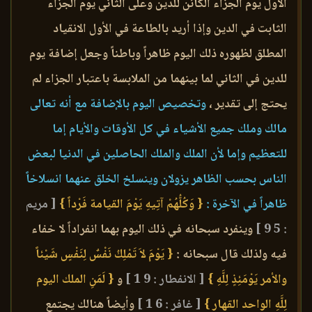
الأول يوم الجزاء الكائن للدين وعلى الثاني يوم الجزاء
الثابت في الدين وإذا أريد بالطاعة في الأول الانقياد
المطلق لظهوره ذلك اليوم ظاهراً وباطناً وجعل إضافة يوم
للدين في الثاني لما بينهما من الملابسة باعتبار الجزاء لم
يحتج إلى تقدير ،
وتخصيص اليوم بالإضافة مع أنه تعالى
مالك وملك جميع الأشياء في كل الأوقات والأيام إما
للتعظيم وإما لأن الملك والملك الحاصلين في الدنيا لبعض
الناس بحسب الظاهر يزولان وينسلخ الخلق عنهما انسلاخاً
ظاهراً في الآخرة :
{ وَكُلُّهُمْ آتِيهِ يَوْمَ القيامة فَرْداً }
[ مريم
: 5 9 ]
وينفرد سبحانه في ذلك اليوم بهما انفراداً لا خفاء
فيه ولذلك قال سبحانه :
{ يَوْمَ لاَ تَمْلِكُ نَفْسٌ لِنَفْسٍ شَيْئاً
والأمر يَوْمَئِذٍ لِلَّهِ }
[ الانفطار : 9 1 ]
و
{ لَمَنِ الملك اليوم
لِلَّهِ الواحد القهار }
[ غافر : 6 1 ]
وأيضاً هنالك يجتمع