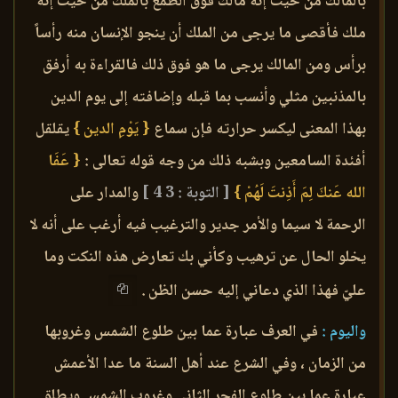
بالمالك من حيث إنه مالك فوق الطمع بالملك من حيث إنه
ملك فأقصى ما يرجى من الملك أن ينجو الإنسان منه رأساً
برأس ومن المالك يرجى ما هو فوق ذلك فالقراءة به أرفق
بالمذنبين مثلي وأنسب بما قبله وإضافته إلى يوم الدين
بهذا المعنى ليكسر حرارته فإن سماع
{ يَوْمِ الدين }
يقلقل
أفئدة السامعين وبشبه ذلك من وجه قوله تعالى :
{ عَفَا
الله عَنكَ لِمَ أَذِنتَ لَهُمْ }
[ التوبة : 3 4 ]
والمدار على
الرحمة لا سيما والأمر جدير والترغيب فيه أرغب على أنه لا
يخلو الحال عن ترهيب وكأني بك تعارض هذه النكت وما
عليّ فهذا الذي دعاني إليه حسن الظن .
واليوم :
في العرف عبارة عما بين طلوع الشمس وغروبها
من الزمان ، وفي الشرع عند أهل السنة ما عدا الأعمش
عبارة عما بين طلوع الفجر الثاني وغروب الشمس ويطلق