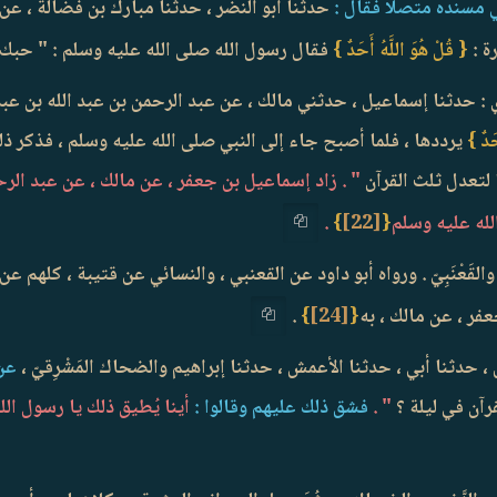
ي مسنده متصلا فقال :
حدثنا أبو النضر ، حدثنا مبارك بن فضالة ، عن 
ة :
{ قُلْ هُوَ اللَّهُ أَحَدٌ }
فقال رسول الله صلى الله عليه وسلم : " حبك
: حدثنا إسماعيل ، حدثني مالك ، عن عبد الرحمن بن عبد الله بن عبد ا
حَدٌ }
يرددها ، فلما أصبح جاء إلى النبي صلى الله عليه وسلم ، فذكر ذلك 
 لتعدل ثلث القرآن
" . زاد إسماعيل بن جعفر ، عن مالك ، عن عبد الرحم
لله عليه وسلم
{
[22]
}
.
قَعْنَبِيّ . ورواه أبو داود عن القعنبي ، والنسائي عن قتيبة ، كلهم عن 
فر ، عن مالك ، به
{
[24]
}
.
 حدثنا أبي ، حدثنا الأعمش ، حدثنا إبراهيم والضحاك المَشْرِقيّ ،
عن 
رآن في ليلة ؟
" .
فشق ذلك عليهم وقالوا :
أينا يُطيق ذلك يا رسول الله