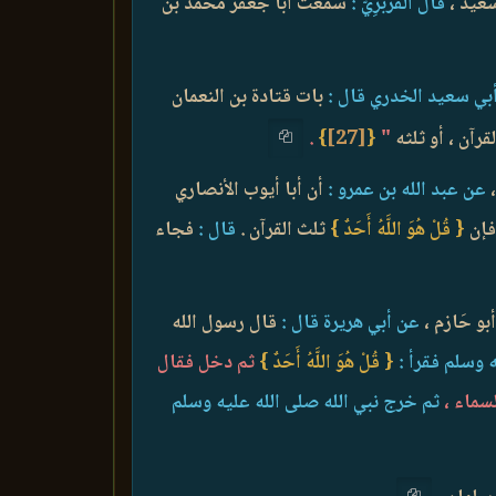
عيد ،
قال القَرَبرِيّ :
سمعت أبا جعفر محمد بن
ي سعيد الخدري قال :
بات قتادة بن النعمان
قرآن ، أو ثلثه
"
{
[27]
}
.
عن عبد الله بن عمرو :
أن أبا أيوب الأنصاري
إن
{ قُلْ هُوَ اللَّهُ أَحَدٌ }
ثلث القرآن .
قال :
فجاء
و حَازم ،
عن أبي هريرة قال :
قال رسول الله
 وسلم فقرأ :
{ قُلْ هُوَ اللَّهُ أَحَدٌ }
ثم دخل فقال
لسماء ،
ثم خرج نبي الله صلى الله عليه وسلم