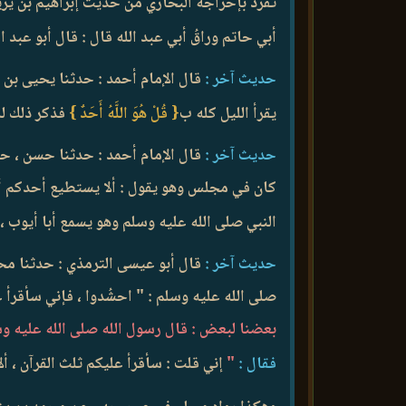
تفرد بإخراجه البخاري من حديث إبراهيم بن يزيد
أبي حاتم وراقُ أبي عبد الله قال : قال أبو عبد
حديث آخر :
قال الإمام أحمد : حدثنا يحيى بن إس
يقرأ الليل كله ب
{ قُلْ هُوَ اللَّهُ أَحَدٌ }
فذكر ذلك لل
حديث آخر :
قال الإمام أحمد : حدثنا حسن ، حدثن
كان في مجلس وهو يقول : ألا يستطيع أحدكم أن 
النبي صلى الله عليه وسلم وهو يسمع أبا أيوب ،
حديث آخر :
قال أبو عيسى الترمذي : حدثنا محمد
صلى الله عليه وسلم : " احشُدوا ، فإني سأقرأ 
بعضنا لبعض : قال رسول الله صلى الله عليه وس
فقال :
"
إني قلت : سأقرأ عليكم ثلث القرآن ، أل