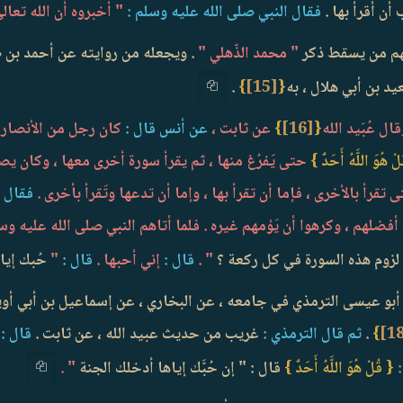
أن أقرأ بها .
فقال النبي صلى الله عليه وسلم :
" أخبروه أن الله تعال
هم من يسقط ذكر
" محمد الذّهلي "
. ويجعله من روايته عن أحمد بن ص
د بن أبي هلال ، به
{
[15]
}
.
ال عُبَيد الله
{
[16]
}
عن ثابت ،
عن أنس قال :
كان رجل من الأنصار ي
ْ هُوَ اللَّهُ أَحَدٌ }
حتى يَفرُغ منها ، ثم يقرأ سورة أخرى معها ، وكان ي
 تقرأ بالأخرى ، فإما أن تقرأ بها ، وإما أن تدعها وتَقرأ بأخرى .
فقال :
 أفضلهم ، وكرهوا أن يَؤمهم غيره . فلما أتاهم النبي صلى الله عليه وس
لزوم هذه السورة في كل ركعة ؟
" .
قال :
إني أحبها .
قال :
"
حُبك إيا
واه أبو عيسى الترمذي في جامعه ، عن البخاري ، عن إسماعيل بن أبي أو
}
.
ثم قال الترمذي :
غريب من حديث عبيد الله ، عن ثابت .
قال :
و
{ قُلْ هُوَ اللَّهُ أَحَدٌ }
قال : " إن حُبَّك إياها أدخلك الجنة
" .