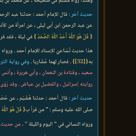
وهكذا رواه مسلم في صحيحه ، عن محمد بن بشا
حديث آخر :
قال الإمام أحمد : حدثنا عبد الرحمن
عن عبد الرحمن ابن أبي ليلى ، عن امرأة من الأن
{ قُلْ هُوَ اللَّهُ أَحَدٌ اللَّهُ الصَّمَدُ }
في ليلة ، فقد قرأ
هذا حديث تُسَاعيّ الإسناد للإمام أحمد . ورواه
به
{
[32]
}
. فصار لهما عُشَاريا .
وفي رواية التر
سعيد ، وقتادة بن النعمان ، وأبي هريرة ، وأنس 
روايته إسرائيل ، والفضيل بن عياض . وقد رَوَى
حديث آخر :
قال أحمد : حدثنا هُشَيْم ، عن حُصَ
صلى الله عليه وسلم : " من قرأ ب
{ قُلْ هُوَ اللَّهُ 
ورواه النسائي في " اليوم والليلة
" ، من حديث هُ