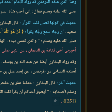
وهذا الذي علقه الترمذي قد رواه الإمام أحمد ف
صلى الله عليه وسلم فقال : إني أحب هذه السور
حديث في كونها تعدل ثلث القرآن :
قال البخاري 
سعيد .
أن رجلا سمع رَجُلا يقرأ :
{ قُلْ هُوَ اللَّهُ أَ
صلى الله عليه وسلم : " والذي نفسي بيده ، إنها
أخبرني أخي قتادة بن النعمان ، عن النبي صلى ا
وقد رواه البخاري أيضا عن عبد الله بن يوسف ، وال
أسنده النسائي من طريقين ، عن إسماعيل بن جع
حديث آخر :
قال البخاري : حدثنا عُمَر بن حفص ،
وسلم لأصحابه : " أيعجز أحدكم أن يقرأ ثلث الق
.
}
[25]
{