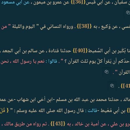
عن سفيان ، عن أبي قيس
{
[36]
}
عن عمرو بن ميمون ،
عن أبي مسعود ق
سي ، عن وَكيع ، به
{
[38]
}
. ورواه النسائي في " اليوم والليلة
" من ط
 بُكَير بن أبي السَّميط
{
[40]
}
حدثنا قتادة ، عن سالم بن أبي الجعد ، ع
حدُكم أن يَقرأ كلّ يوم ثلث القرآن ؟
" .
قالوا :
نعم يا رسول الله ، نحن
لقرآن
" .
.
}
الد ، حدثنا محمد بن عبد الله بن مسلم -ابن أخي ابن شهاب -عن عمه ا
}
بن أبي مُعَيط -
قالت :
قال رسول الله صلى الله عليه وسلم : "
{ قُلْ ه
و بن علي ، عن أمية بن خالد ، به
{
[43]
}
. ثم رواه من طريق مالك ، ع