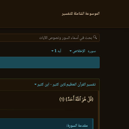
الموسوعة الشاملة للتفسير
🔍 بحث في أسماء السور ونصوص الآيات
الإخلاص
1
سورة
آية
تفسير القرآن العظيم لابن كثير - ابن كثير
{قُلۡ هُوَ ٱللَّهُ أَحَدٌ} (1)
مقدمة السورة: