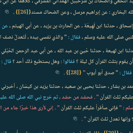
 النَّخعي والضحاك بن شُرَحبيل الهمداني المشرقي ، كلاهما عن أبي س
 الله البخاري : عن إبراهيم مرسل ، وعن الضحاك مسند
{
[26]
}
.
حاق ، حدثنا ابن لَهِيعَة ، عن الحارث بن يزيد ، عن أبي الهيثم ،
عن أب
نبي صلى الله عليه وسلم ،
فقال :
" والذي نفسي بيده ، لَتَعدلُ نصف ال
ا ابن لهيعة ، حدثنا حُييّ بن عبد الله ، عن أبي عبد الرحمن الحُبُلي ،
يقوم بثلث القرآن كل ليلة ؟
فقالوا :
وهل يستطيع ذلك أحد ؟
قال :
ف
فقال :
" صدق أبو أيوب
"
{
[28]
}
.
 بن بشار ، حدثنا يحيى بن سعيد ، حدثنا يزيد بن كيسَان ، أخبرني أب
عليكم ثلث القرآن
" . فحشد من حشد ،
ثم خرج نبي الله صلى الله عليه
لم : "
فإني سأقرأ عليكم ثلث القرآن
" . إني لأرى هذا خبرًا جاء من ا
ا وإنها تعدل ثلث القرآن
" .