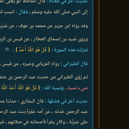
حديث آخر في معناه :
قال الحافظ أبو يعلى الم
إلى النبي صلى الله عليه وسلم ،
فقال :
انسب لنا 
وقد رواه ابن جرير عن محمد بن عوف ، عن سُرَي
وروى عُبيد بن إسحاق العطار ، عن قيس بن الربي
فنزلت هذه السورة :
{ قُلْ هُوَ اللَّهُ أَحَدٌ }
.
قال الطبراني :
رواه الفريابي وغيره ، عن قيس ،
ثم رَوَى الطبراني من حديث عبد الرحمن بن عثما
شيء نسبة ،
ونسبة الله :
{ قُلْ هُوَ اللَّهُ أَحَدٌ اللَّهُ
حديث آخر في فضلها :
قال البخاري : حدثنا محم
عبد الرحمن حَدثه ، عن أمه عَمْرَةَ بنت عبد ال
على سَريَّة ، وكان يقرأ لأصحابه في صلاتهم ، 