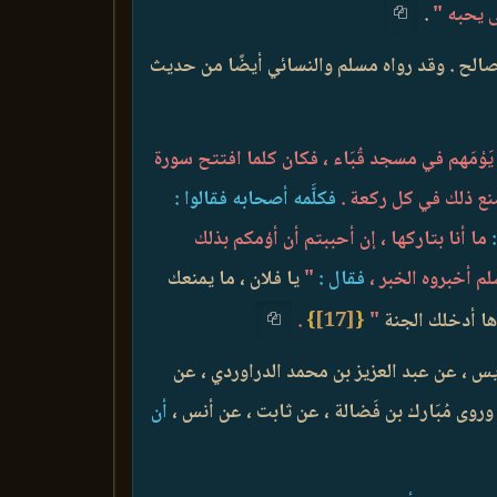
ى يحبه "
.
الح . وقد رواه مسلم والنسائي أيضًا من حديث
َؤمَهم في مسجد قُبَاء ، فكان كلما افتتح سورة
صنع ذلك في كل ركعة .
فكلَّمه أصحابه فقالوا :
ما أنا بتاركها ، إن أحببتم أن أؤمكم بذلك
لم أخبروه الخبر ،
فقال :
"
يا فلان ، ما يمنعك
ها أدخلك الجنة
"
{
[17]
}
.
يس ، عن عبد العزيز بن محمد الدراوردي ، عن
روى مُبَارك بن فَضالة ، عن ثابت ، عن أنس ،
أن