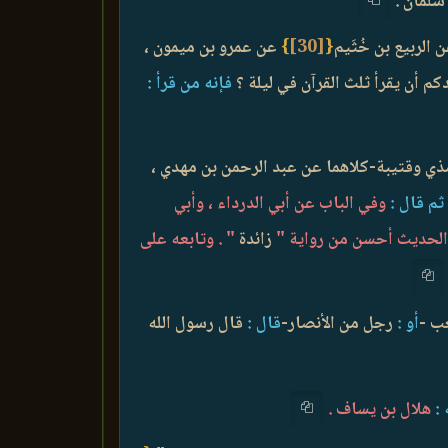
سلمان .
الربيع بن خُثَيم
{
[30]
}
عن عمرو بن ميمون ،
م أن يقرأ ثلث القرآن في ليلة ؟
فإنه من قرأ :
مذي وقتيبة-كلاهما عن عبد الرحمن بن مهدي ،
ثم قال :
وفي الباب عن أبي الدرداء ، وأبي
ا الحديث أحسن من رواية "
زائدة
" . وتابعه على
عب -
أو :
رجل من الأنصار-
قال :
قال رسول الله
:
هلال بن يساف .