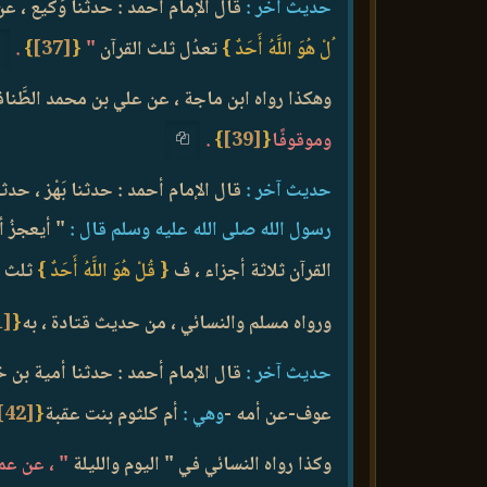
حديث آخر :
قال الإمام أحمد : حدثنا وَكيع ، 
ُلْ هُوَ اللَّهُ أَحَدٌ }
تعدُل ثلث القرآن
"
{
[37]
}
.
وهكذا رواه ابن ماجة ، عن علي بن محمد الطَّناف
وموقوفًا
{
[39]
}
.
حديث آخر :
قال الإمام أحمد : حدثنا بَهْز ، حدثنا
رسول الله صلى الله عليه وسلم قال :
" أيعجزُ أ
القرآن ثلاثة أجزاء ، ف
{ قُلْ هُوَ اللَّهُ أَحَدٌ }
ثلث ا
ورواه مسلم والنسائي ، من حديث قتادة ، به
{
[41]
حديث آخر :
قال الإمام أحمد : حدثنا أمية بن خ
عوف-عن أمه -
وهي :
أم كلثوم بنت عقبة
{
[42]
وكذا رواه النسائي في " اليوم والليلة
" ، عن عمر