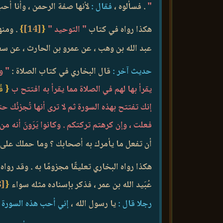
"
. فسألوه ،
فقال :
لأنها صفة الرحمن ، وأنا أحب 
هكذا رواه في كتاب
" التوحيد "
{
[14]
}
. ومن
عبد الله بن وهب ، عن عمرو بن الحارث ، عن سعي
حديث آخر :
قال البخاري في كتاب الصلاة :
" وق
يقرأ بها لهم في الصلاة مما يقرأ به افتتح ب
{ قُل
إنك تفتتح بهذه السورة ثم لا ترى أنها تُجزئُك حتى
فعلت ، وإن كرهتم تركتكم . وكانوا يَرَونَ أنه من
أن تفعل ما يأمرك به أصحابك ؟ وما حملك على 
هكذا رواه البخاري تعليقًا مجزومًا به . وقد ر
عُبَيد الله بن عمر ، فذكر بإسناده مثله سواء
{
[18]
رجلا قال :
يا رسول الله ،
إني أحب هذه السورة :