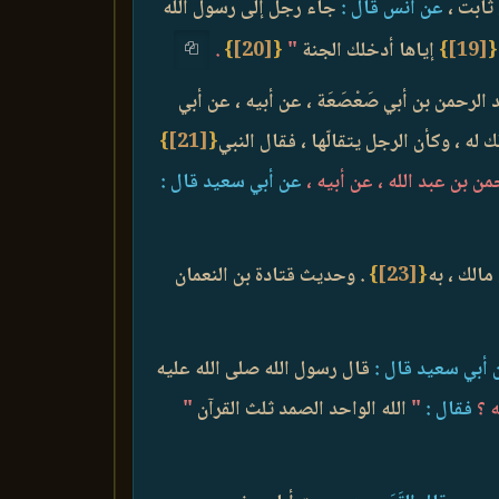
ثابت ،
عن أنس قال :
جاء رجل إلى رسول الله
{
[19]
}
إياها أدخلك الجنة
"
{
[20]
}
.
لرحمن بن أبي صَعْصَعَة ، عن أبيه ، عن أبي
له ، وكأن الرجل يتقالّها ، فقال النبي
{
[21]
}
ن بن عبد الله ، عن أبيه ،
عن أبي سعيد قال :
مالك ، به
{
[23]
}
. وحديث قتادة بن النعمان
أبي سعيد قال :
قال رسول الله صلى الله عليه
 ؟
فقال :
"
الله الواحد الصمد ثلث القرآن
"