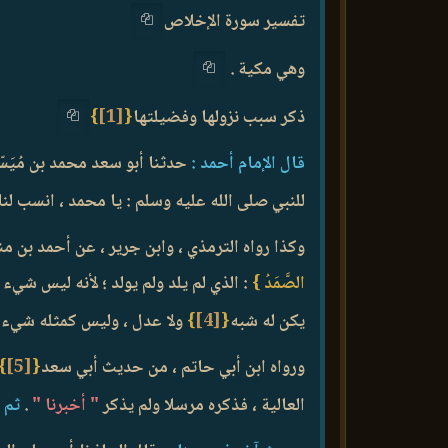
تفسير سورة الإخلاص
وهي مكية .
ذكر سبب نزولها وفضيلتها
{
[1]
}
قال الإمام أحمد :
حدثنا أبو سعد محمد بن مُيَسّر
للنبي صلى الله عليه وسلم : يا محمد ، انسب لنا
وكذا رواه الترمذي ، وابن جرير ، عن أحمد بن من
الصَّمَدُ }
: الذي لم يلد ولم يولد ؛ لأنه ليس شيء
يكن له شبه
{
[4]
}
ولا عدل ، وليس كمثله شيء 
ورواه ابن أبي حاتم ، من حديث أبي سعد
{
[5]
}
العالية ، فذكره مرسلا ولم يذكر
" أخبرنا "
.
ثم ق