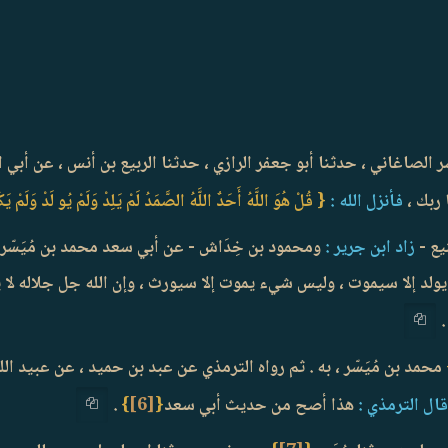
 الصاغاني ، حدثنا أبو جعفر الرازي ، حدثنا الربيع بن أنس ، عن أبي ال
 ربك ،
فأنزل الله :
{ قُلْ هُوَ اللَّهُ أَحَدٌ اللَّهُ الصَّمَدُ لَمْ يَلِدْ وَلَمْ يُو لَدْ وَلَمْ يَ
يع -
زاد ابن جرير :
ومحمود بن خِدَاش - عن أبي سعد محمد بن مُيَسّر 
 يولد إلا سيموت ، وليس شيء يموت إلا سيورث ، وإن الله جل جلاله لا 
.
محمد بن مُيَسّر ، به . ثم رواه الترمذي عن عبد بن حميد ، عن عبيد ال
ال الترمذي :
هذا أصح من حديث أبي سعد
{
[6]
}
.