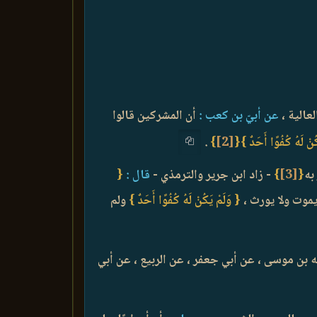
عالية ،
عن أبيّ بن كعب :
أن المشركين قالوا
كُنْ لَهُ كُفُوًا أَحَدٌ }
{
[2]
}
.
به
{
[3]
}
- زاد ابن جرير والترمذي -
قال :
{
يموت ولا يورث ،
{ وَلَمْ يَكُنْ لَهُ كُفُوًا أَحَدٌ }
ولم
له بن موسى ، عن أبي جعفر ، عن الربيع ، عن أبي