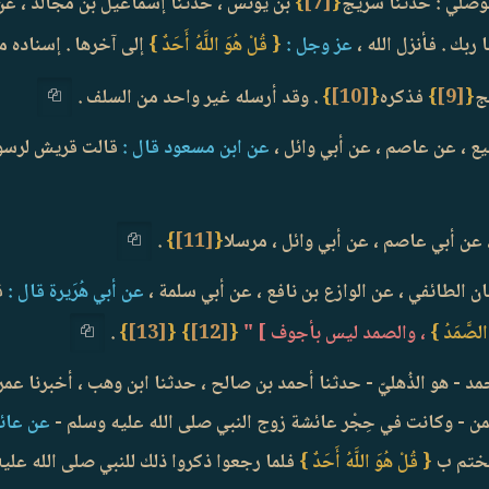
وصلي : حدثنا سُرَيج
{
[7]
}
بن يونس ، حدثنا إسماعيل بن مجالد ، عن
ربك . فأنزل الله ،
عز وجل :
{ قُلْ هُوَ اللَّهُ أَحَدٌ }
إلى آخرها . إسناده 
ج
{
[9]
}
فذكره
{
[10]
}
. وقد أرسله غير واحد من السلف .
ع ، عن عاصم ، عن أبي وائل ،
عن ابن مسعود قال :
قالت قريش لرسول 
 عن أبي عاصم ، عن أبي وائل ، مرسلا
{
[11]
}
.
ن الطائفي ، عن الوازع بن نافع ، عن أبي سلمة ،
عن أبي هُرَيرة قال :
ق
 الصَّمَدُ }
، والصمد ليس بأجوف ] "
{
[12]
}
{
[13]
}
.
د - هو الذُهليّ - حدثنا أحمد بن صالح ، حدثنا ابن وهب ، أخبرنا عمرو
رحمن - وكانت في حِجْر عائشة زوج النبي صلى الله عليه وسلم -
عن عائش
فيختم ب
{ قُلْ هُوَ اللَّهُ أَحَدٌ }
فلما رجعوا ذكروا ذلك للنبي صلى الله عليه