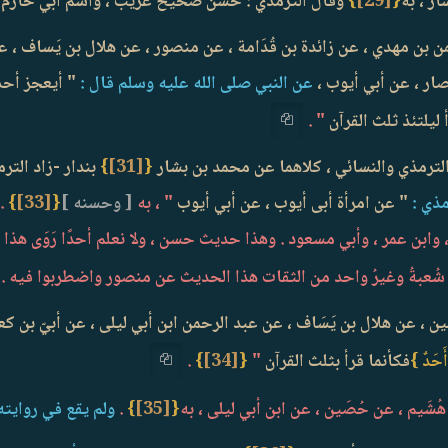
ر ، به
{
[29]
}
وقال الترمذي : حسن صحيح غريب ، واسم أبي حازم 
 بن مهدي ، عن زائدة بن قُدَامة ، عن منصور ، عن هلال بن يَساف ، عن 
صار ، عن أبي أيوب ،
عن النبي صلى الله عليه وسلم قال :
" أيعجز أحدك
 ليلتئذ ثلث القرآن
" .
 الترمذي والنسائي ، كلاهما عن محمد بن بشار
{
[31]
}
بندار -زاد التر
مذي :
" عن امرأة أبى أيوب ، عن أبي أيوب
" ، به
[ وحسنه ]
{
[33]
}
.
، وابن عمر ، وأبي مسعود . وهذا حديث حسن ، ولا نعلم أحدًا رَوَى هذ
 شُعبةُ وغيرُ واحد من الثقات هذا الحديث عن منصور واضطربوا فيه .
ين ، عن هلال بن يَسَاف ، عن عبد الرحمن ابن أبي ليلى ، عن أبيّ بن ك
أَحَدٌ }
فكأنما قرأ بثلث القرآن
"
{
[34]
}
.
شَيم ، عن حُصَين ، عن ابن أبي ليلى ، به
{
[35]
}
.
ولم يقع في روايته 