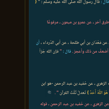
ال :
قال رسول الله صلى الله عليه وسلم : "
{
رق أخر ، عن عمرو بن ميمون ، مرفوعًا
ن مَعْدَان بن أبي طلحة ، عن أبي الدّرداء ،
أن
 أضعفُ من ذلك وأعجز .
قال :
"
فإن الله جَزأ
لزهري ، عن حُمَيد بن عبد الرحمن -هو ابن
ُوَ اللَّهُ أَحَدٌ }
تَعدلُ ثُلُثَ القرآن
" .
ن الزهري ، عن حُمَيد بن عبد الرحمن ، قوله